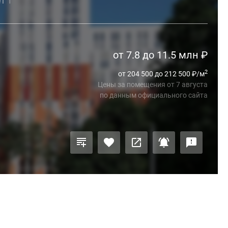
ет
1
от 7.8 до 11.5 млн
₽
2
от 204 500 до 212 500
₽
/м
Цены за помещения
от
7 августа
по данным официального сайта