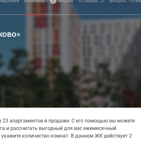
нировки
Ипотека
Акции
Отзывы
Вопрос - отв
24
ково»
я 23 апартаментов в продаже. С его помощью вы можете
ита и рассчитать выгодный для вас ежемесячный
 укажите количество комнат. В данном ЖК действует 2