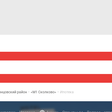
Дома и коттеджи
Ипотека
Медиа
Консультация
нцовский район
•
«М1 Сколково»
•
Ипотека