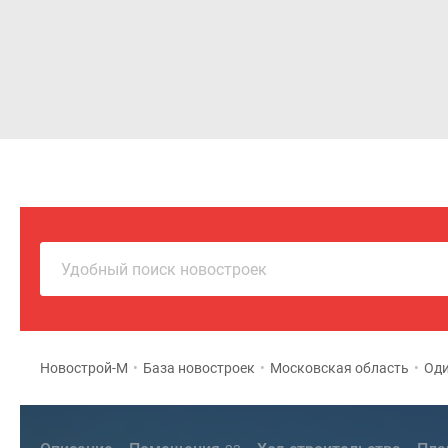
Новостройки
Квартиры
Удобный поиск новостроек
Новострой-М
•
База новостроек
•
Московская область
•
Оди