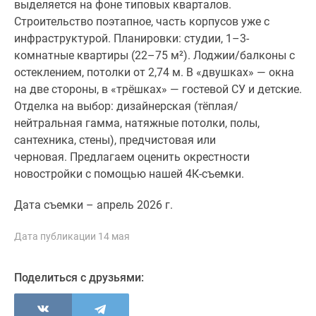
выделяется на фоне типовых кварталов.
1-
Строительство поэтапное, часть корпусов уже с
комнатные
инфраструктурой. Планировки: студии, 1–3-
2-
комнатные квартиры (22–75 м²). Лоджии/балконы с
комнатные
остеклением, потолки от 2,74 м. В «двушках» — окна
3-
на две стороны, в «трёшках» — гостевой СУ и детские.
комнатные
Отделка на выбор: дизайнерская (тёплая/
Квартиры
нейтральная гамма, натяжные потолки, полы,
на
сантехника, стены), предчистовая или
карте
черновая. Предлагаем оценить окрестности
Ипотечный
новостройки с помощью нашей 4К-съемки.
калькулятор
Семейная
Дата съемки – апрель 2026 г.
ипотека
Военная
Дата публикации 14 мая
ипотека
Банки
и
Поделиться с друзьями:
программы
Медиа