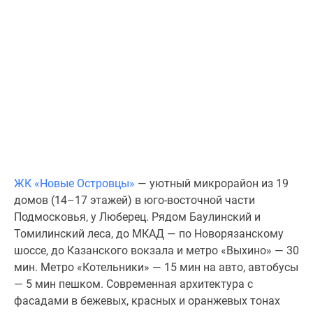
Специальные
предложения
Коммерческие
помещения
Продавцы
и
застройщики
Панорамы
новостроек
Видеообзор
ЖК «Новые Островцы»
— уютный микрорайон из 19
новостроек
домов (14–17 этажей) в юго-восточной части
Экспертиза
Подмосковья, у Люберец. Рядом Баулинский и
новостроек
Томилинский леса, до МКАД — по Новорязанскому
Экология
шоссе, до Казанского вокзала и метро «Выхино» — 30
Москвы
мин. Метро «Котельники» — 15 мин на авто, автобусы
и
— 5 мин пешком. Современная архитектура с
Подмосковья
фасадами в бежевых, красных и оранжевых тонах
Студии