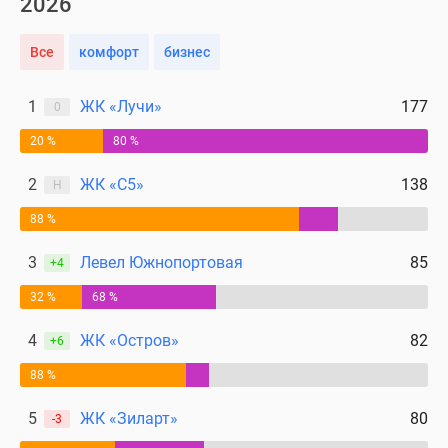
2026
поселки
у
Все
комфорт
бизнес
водоема
Коттеджные
1
ЖК «Лучи»
177
0
поселки
в
20 %
80 %
ипотеку
2
ЖК «С5»
138
Н
Бизнес-
центры
88 %
Коттеджи
3
Левел Южнопортовая
85
Скидки
+4
и
32 %
68 %
акции
Макс
4
ЖК «Остров»
82
+6
88 %
5
ЖК «Зиларт»
80
-3