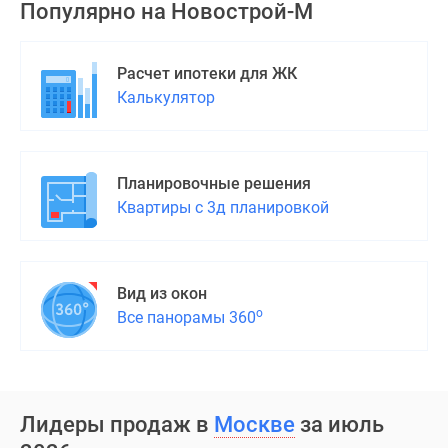
Популярно на
Новострой-М
Дома
и
коттеджи
Расчет ипотеки для ЖК
Коттеджные
Калькулятор
поселки
в
Новой
Москве
Планировочные решения
Готовые
Квартиры с 3д планировкой
коттеджные
поселки
Строящиеся
Вид из окон
коттеджные
о
Все панорамы 360
поселки
Коттеджные
поселки
в
Лидеры продаж в
Москве
за июль
лесу
Коттеджные