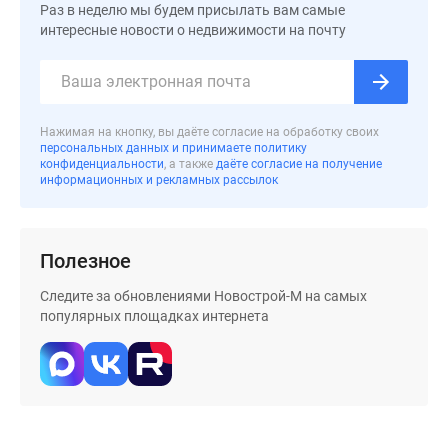
застройщиком
Раз в неделю мы будем присылать вам самые
Rutube
интересные новости о недвижимости на почту
Поиск
дома
в
Москве
Нажимая на кнопку, вы даёте согласие на обработку своих
персональных данных и принимаете политику
Программа
конфиденциальности
, а также
даёте согласие на получение
реновации
информационных и рекламных рассылок
в
Москве
Новостройки
Полезное
премиум-
класса
Следите за обновлениями Новострой-М на самых
популярных площадках интернета
Новостройки
бизнес-
класса
Рассрочка
Траншевая
ипотека