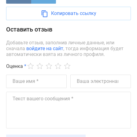
Новости
недвижимости
Копировать ссылку
Мнение
эксперта
Оставить отзыв
Аналитика
рынка
Добавьте отзыв, заполнив личные данные, или
сначала
войдите на сайт
, тогда информация будет
Покупателю
автоматически взята из личного профиля.
Экспертиза
новостроек
Оценка
*
Эксперты
и
авторы
О
проекте
Контакты
Реклама
на
сайте
Vk