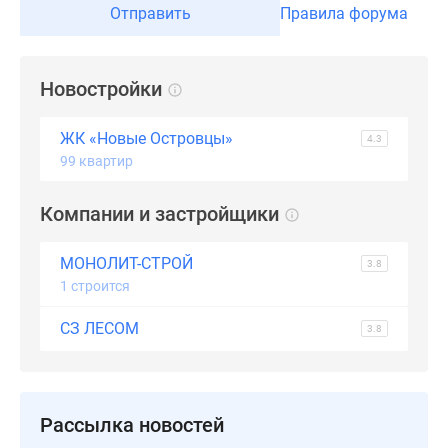
Отправить
Правила форума
Дзен
Машино-
места
Новостройки
Апартаменты
#траншевая
ЖК «Новые Островцы»
ипотека
4.3
99 квартир
#рассрочка
ИТ-
Компании и застройщики
ипотека
Квартиры
со
МОНОЛИТ-СТРОЙ
3.8
скидками
1 строится
до
СЗ ЛЕСОМ
3.8
41%
Видео
360°
новостроек
Рассылка новостей
Субсидированная