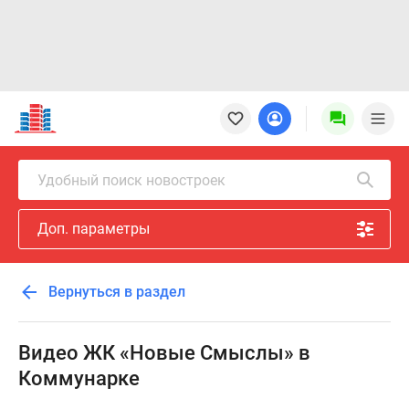
Новостройки
Квартиры
Ипотека
Новостройки
Удобный поиск новостроек
Москвы
Новостройки
Доп. параметры
Подмосковья
Новостройки
Новой
Вернуться в раздел
Москвы
Готовые
новостройки
Видео ЖК «Новые Смыслы» в
Новостройки
Коммунарке
на
карте