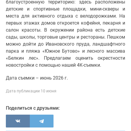
благоустроенную территорию: здесь расположены
1-
детские и спортивные площадки, мини-скверы и
комнатные
места для активного отдыха с велодорожками. На
2-
первых этажах домов откроется кофейня, пекарня и
комнатные
салон красоты. В окружении района есть детские
3-
сады, школы, торговые центры и рестораны. Пешком
комнатные
можно дойти до Ивановского пруда, ландшафтного
Квартиры
парка и пляжа «Южное Бутово» и лесного массива
на
«Белкин лес». Предлагаем оценить окрестности
карте
новостройки с помощью нашей 4К-съемки.
Ипотечный
калькулятор
Дата съемки – июнь 2026 г.
Семейная
ипотека
Дата публикации 10 июня
Военная
ипотека
Банки
Поделиться с друзьями:
и
программы
Медиа