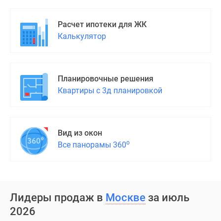
Дома
и
Расчет ипотеки для ЖК
коттеджи
Калькулятор
Коттеджные
поселки
в
Новой
Планировочные решения
Москве
Квартиры с 3д планировкой
Готовые
коттеджные
поселки
Вид из окон
Строящиеся
о
Все панорамы 360
коттеджные
поселки
Коттеджные
поселки
Лидеры продаж в
Москве
за июль
в
лесу
2026
Коттеджные