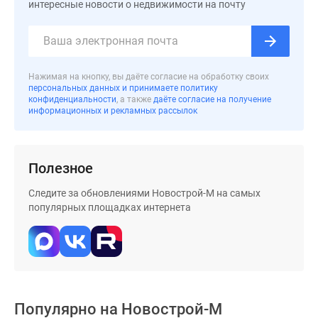
застройщиком
интересные новости о недвижимости на почту
Rutube
Поиск
дома
в
Нажимая на кнопку, вы даёте согласие на обработку своих
персональных данных и принимаете политику
Москве
конфиденциальности
, а также
даёте согласие на получение
Программа
информационных и рекламных рассылок
реновации
в
Москве
Полезное
Новостройки
премиум-
Следите за обновлениями Новострой-М на самых
популярных площадках интернета
класса
Новостройки
бизнес-
класса
Рассрочка
Траншевая
Популярно на
Новострой-М
ипотека