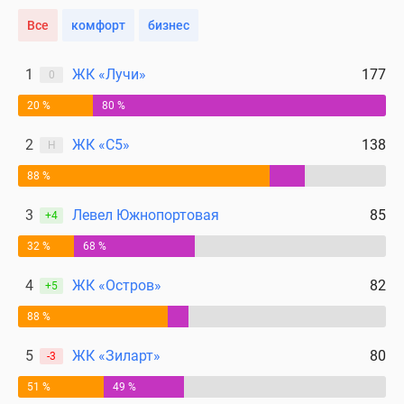
поселки
Все
комфорт
бизнес
у
водоема
1
ЖК «Лучи»
177
0
Коттеджные
поселки
20 %
80 %
в
2
ЖК «С5»
138
Н
ипотеку
Бизнес-
88 %
центры
3
Левел Южнопортовая
85
Коттеджи
+4
Скидки
32 %
68 %
и
акции
4
ЖК «Остров»
82
+5
Макс
88 %
5
ЖК «Зиларт»
80
-3
51 %
49 %