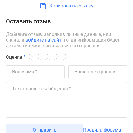
Новости
Копировать ссылку
недвижимости
Мнение
Оставить отзыв
эксперта
Аналитика
Добавьте отзыв, заполнив личные данные, или
сначала
войдите на сайт
, тогда информация будет
рынка
автоматически взята из личного профиля.
Покупателю
Экспертиза
Оценка
*
новостроек
Эксперты
и
авторы
О
проекте
Контакты
Реклама
на
сайте
Отправить
Правила форума
Vk