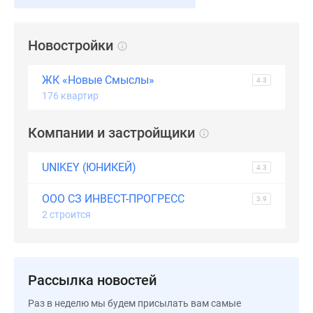
Дзен
Машино-
Новостройки
места
Апартаменты
ЖК «Новые Смыслы»
#траншевая
4.3
176 квартир
ипотека
#рассрочка
Компании и застройщики
ИТ-
ипотека
Квартиры
UNIKEY (ЮНИКЕЙ)
4.3
со
ООО СЗ ИНВЕСТ-ПРОГРЕСС
скидками
3.9
2 строится
до
41%
Видео
360°
Рассылка новостей
новостроек
Субсидированная
Раз в неделю мы будем присылать вам самые