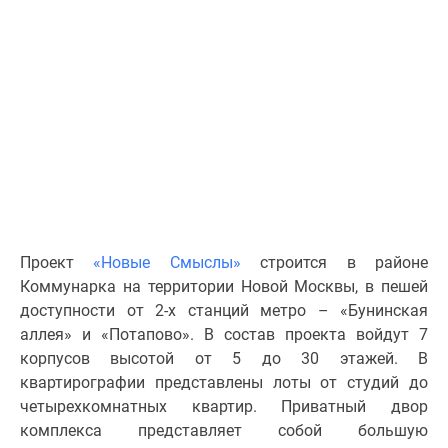
Специальные
предложения
Коммерческие
помещения
Продавцы
и
застройщики
Панорамы
новостроек
Видеообзор
Проект
«Новые Смыслы»
строится в районе
новостроек
Коммунарка на территории Новой Москвы, в пешей
Экспертиза
доступности от 2-х станций метро – «Бунинская
новостроек
аллея» и «Потапово». В состав проекта войдут 7
Экология
корпусов высотой от 5 до 30 этажей. В
Москвы
квартирографии представлены лоты от студий до
и
четырехкомнатных квартир. Приватный двор
Подмосковья
комплекса представляет собой большую
Студии