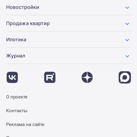
Новости
Новостройки
недвижимости
Мнение
Продажа квартир
эксперта
Аналитика
Ипотека
рынка
Покупателю
Журнал
Экспертиза
новостроек
Эксперты
и
авторы
О
О проекте
проекте
Контакты
Контакты
Реклама
на
Реклама на сайте
сайте
Vk