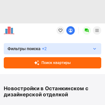
Новостройки
Квартиры
Ипотека
Новостройки
Москвы
Фильтры поиска
+2
Новостройки
Подмосковья
Поиск квартиры
Новостройки
Новой
Москвы
Готовые
Новостройки в Останкинском с
новостройки
Новостройки
дизайнерской отделкой
на
карте