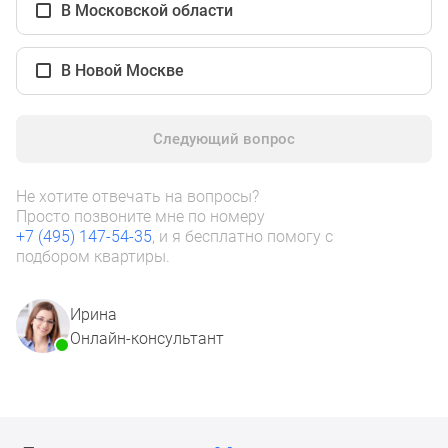
1-
В Московской области
комнатные
2-
В Новой Москве
комнатные
3-
комнатные
Следующий вопрос
Квартиры
на
Не хотите отвечать на вопросы?
карте
Просто позвоните мне по номеру
Ипотечный
+7 (495) 147-54-35
, и я бесплатно помогу с
калькулятор
подбором квартиры.
Семейная
ипотека
Ирина
Военная
Онлайн-консультант
ипотека
Банки
и
программы
Медиа