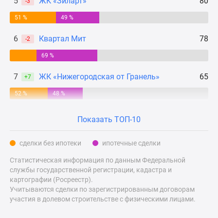
5
ЖК «Зиларт»
80
-3
Дзен
51 %
49 %
Машино-
места
6
Квартал Мит
78
-2
Апартаменты
69 %
#траншевая
ипотека
7
ЖК «Нижегородская от Гранель»
65
+7
#рассрочка
ИТ-
52 %
48 %
ипотека
Квартиры
Показать ТОП-10
со
скидками
сделки без ипотеки
ипотечные сделки
до
Статистическая информация по данным Федеральной
41%
службы государственной регистрации, кадастра и
Видео
картографии (Росреестр).
360°
Учитываются сделки по зарегистрированным договорам
новостроек
участия в долевом строительстве с физическими лицами.
Субсидированная