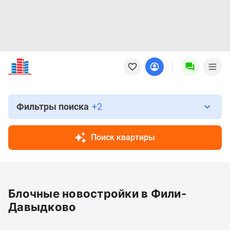
Новостройки
Квартиры
Ипотека
Новостройки
Москвы
Фильтры поиска
+2
Новостройки
Подмосковья
Поиск квартиры
Новостройки
Новой
Москвы
Готовые
Блочные новостройки в Фили-
новостройки
Новостройки
Давыдково
на
карте