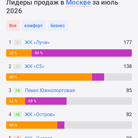
Лидеры продаж в
Москве
за июль
Новости
2026
недвижимости
Мнение
Все
комфорт
бизнес
эксперта
Аналитика
рынка
1
ЖК «Лучи»
177
0
Покупателю
20 %
80 %
Экспертиза
новостроек
2
ЖК «С5»
138
Н
Эксперты
88 %
и
авторы
3
Левел Южнопортовая
85
+4
О
проекте
32 %
68 %
Контакты
4
ЖК «Остров»
82
+6
Реклама
на
88 %
сайте
Vk