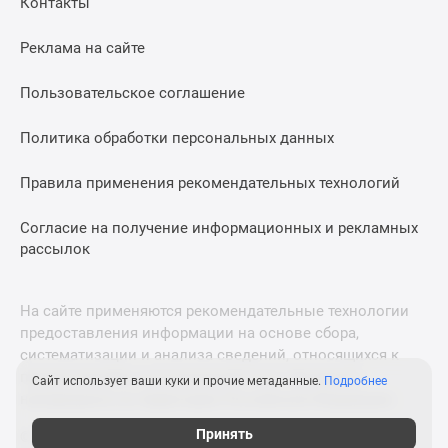
Контакты
Дома
и
Реклама на сайте
коттеджи
Коттеджные
Пользовательское соглашение
поселки
в
Политика обработки персональных данных
Новой
Москве
Правила применения рекомендательных технологий
Готовые
Согласие на получение информационных и рекламных
коттеджные
рассылок
поселки
Строящиеся
коттеджные
На сайте применяются рекомендательные технологии
поселки
предоставления информации на основе сбора,
Коттеджные
систематизации и анализа сведений, относящихся к
поселки
предпочтениям пользователей сети «Интернет»,
Сайт использует ваши куки и прочие метаданные.
Подробнее
в
находящихся на территории Российской Федерации.
лесу
Принять
© 2011—2026 Новострой-М. Все права защищены. Всё,
Коттеджные