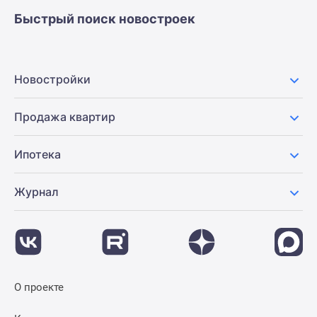
застройщиком
Быстрый поиск новостроек
Rutube
Поиск
дома
в
Новостройки
Москве
Программа
Продажа квартир
реновации
в
Ипотека
Москве
Новостройки
Журнал
премиум-
класса
Новостройки
бизнес-
класса
Рассрочка
О проекте
Траншевая
ипотека