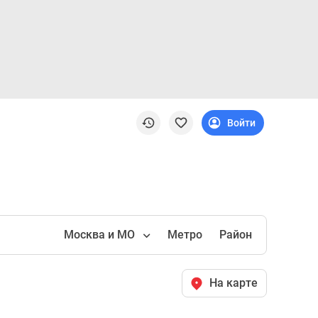
Войти
Москва и МО
Метро
Район
На карте