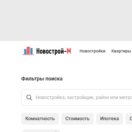
Новостройки
Квартиры
Новостройки
Квартиры
Ипотека
Новостройки
Москвы
Новостройки
Фильтры поиска
Подмосковья
Новостройки
Новой
Москвы
Новостройка, застройщик, район или метр
Готовые
новостройки
Новостройки
Комнатность
Стоимость
Ипотека
на
карте