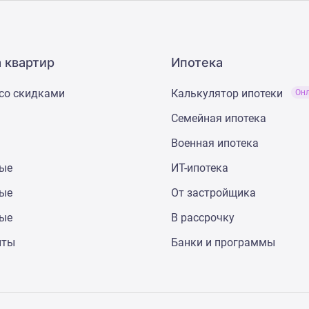
 квартир
Ипотека
со скидками
Калькулятор ипотеки
Он
Семейная ипотека
Военная ипотека
ные
ИТ-ипотека
ные
От застройщика
ные
В рассрочку
нты
Банки и программы