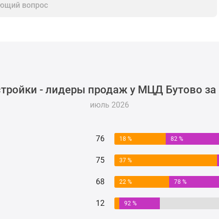
ющий вопрос
тройки - лидеры продаж у МЦД Бутово за
июль 2026
76
18 %
82 %
75
37 %
68
22 %
78 %
12
92 %