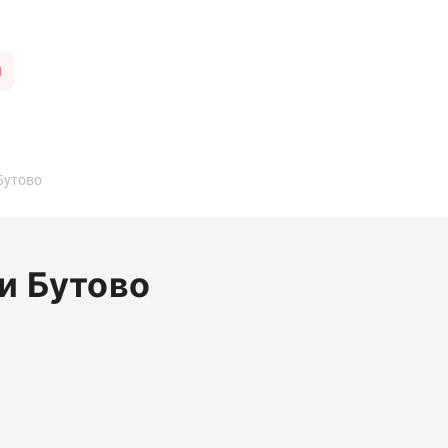
ы
Бутово
и Бутово