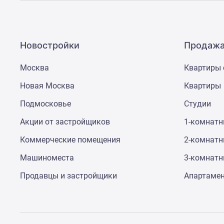
Рассрочка
Траншевая
ипотека
Дома
и
Новостройки
Продажа
коттеджи
Коттеджные
Москва
Квартиры 
поселки
в
Новая Москва
Квартиры
Новой
Подмосковье
Студии
Москве
Готовые
Акции от застройщиков
1-комнат
коттеджные
поселки
Коммерческие помещения
2-комнат
Строящиеся
коттеджные
Машиноместа
3-комнат
поселки
Коттеджные
Продавцы и застройщики
Апартаме
поселки
в
лесу
Коттеджные