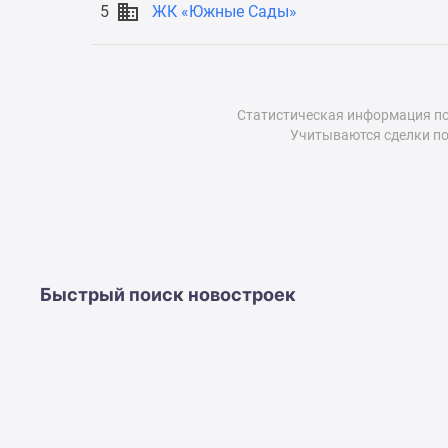
5
ЖК «Южные Сады»
до
41%
Видео
360°
новостроек
Статистическая информация по
Субсидированная
Учитываются сделки по
застройщиком
Rutube
Поиск
дома
в
Москве
Программа
реновации
Быстрый поиск новостроек
в
Москве
Новостройки
премиум-
класса
Новостройки
бизнес-
класса