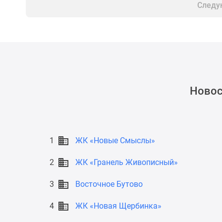
новостроек
Следу
Эксперты
и
авторы
О
проекте
Контакты
Реклама
на
Новос
сайте
Vk
Дзен
Машино-
места
1
ЖК «Новые Смыслы»
Апартаменты
#траншевая
ипотека
2
ЖК «Гранель Живописный»
#рассрочка
ИТ-
3
Восточное Бутово
ипотека
Квартиры
4
ЖК «Новая Щербинка»
со
скидками