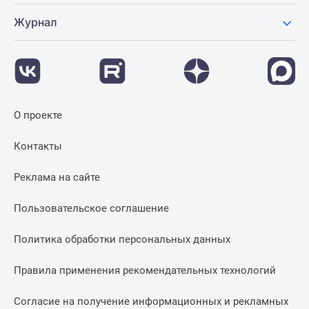
Дзен
Журнал
Машино-
места
Апартаменты
#траншевая
ипотека
#рассрочка
О проекте
ИТ-
Контакты
ипотека
Квартиры
Реклама на сайте
со
скидками
Пользовательское соглашение
до
41%
Политика обработки персональных данных
Видео
360°
Правила применения рекомендательных технологий
новостроек
Субсидированная
Согласие на получение информационных и рекламных