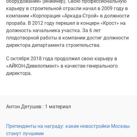
оборудование» (инженер). Свою профессиональную
1-
карьеру в строительной отрасли начал в 2009 году в
комнатные
компании «Корпорация «Аркада-Строй» в должности
2-
прораба. В 2012 году перешел в концерн «Крост» на
комнатные
должность начальника участка. За 6 лет
3-
плодотворной работы в компании достиг должности
комнатные
директора департамента строительства.
Квартиры
на
С октября 2018 года продолжил свою карьеру в
карте
«АЙКОН-Девелопмент» в качестве генерального
Ипотечный
директора.
калькулятор
Семейная
ипотека
Военная
ипотека
Антон Детушев : 1 материал
Банки
и
Претенденты на награду: какие новостройки Москвы
программы
станут лучшими
Медиа