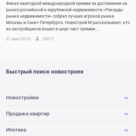
Финал ежегодной международной премии за достижения на
Новости
рынке российской и зарубежной недвижимости «Рекорды
недвижимости
рынка недвижимости» собрал лучших игроков рынка
Мнение
Москвы и Санкт-Петербурга. Новострой-М рассказывает, кто
эксперта
из застройщиков вошел в шорт-лист премии...
Аналитика
31 мая 2019
30071
рынка
Покупателю
Экспертиза
новостроек
Эксперты
Быстрый поиск новостроек
и
авторы
О
Новостройки
проекте
Контакты
Продажа квартир
Реклама
на
сайте
Ипотека
Vk