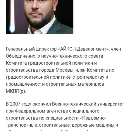
Специальные
предложения
Коммерческие
помещения
Продавцы
и
застройщики
Генеральный директор «АЙКОН-Девелопмент», член
Панорамы
Объединённого научно-технического совета
новостроек
Комитета градостроительной политики и
Видеообзор
строительства города Москвы, член Комитета по
новостроек
градостроительной политике, строительству и
Экспертиза
промышленности строительных материалов
новостроек
МКПП(р).
Экология
В 2007 году окончил Военно-технический университет
Москвы
при Федеральном агентстве специального
и
строительства по специальности «Подъемно-
Подмосковья
транспортные, строительные, дорожные машины и
Студии