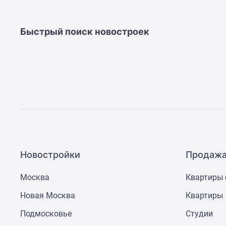
новостроек
Эксперты
и
Быстрый поиск новостроек
авторы
О
проекте
Контакты
Реклама
на
сайте
Vk
Дзен
Машино-
места
Апартаменты
#траншевая
Новостройки
Продажа
ипотека
#рассрочка
Москва
Квартиры 
ИТ-
ипотека
Новая Москва
Квартиры
Квартиры
Подмосковье
Студии
со
скидками