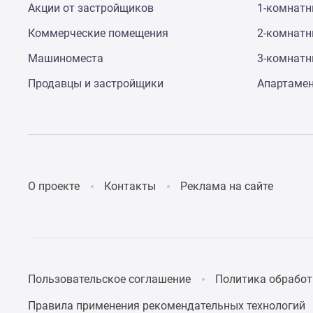
Акции от застройщиков
1-комнат
до
41%
Коммерческие помещения
2-комнат
Видео
360°
Машиноместа
3-комнат
новостроек
Субсидированная
Продавцы и застройщики
Апартаме
застройщиком
Rutube
Поиск
дома
в
Москве
Программа
О проекте
Контакты
Реклама на сайте
реновации
в
Москве
Новостройки
премиум-
класса
Новостройки
Пользовательское соглашение
Политика обработ
бизнес-
класса
Правила применения рекомендательных технологий