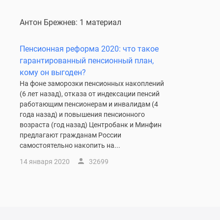
комнатные
Квартиры
Антон Брежнев: 1 материал
на
карте
Ипотечный
Пенсионная реформа 2020: что такое
калькулятор
гарантированный пенсионный план,
Семейная
кому он выгоден?
ипотека
На фоне заморозки пенсионных накоплений
Военная
(6 лет назад), отказа от индексации пенсий
ипотека
Банки
работающим пенсионерам и инвалидам (4
и
года назад) и повышения пенсионного
программы
возраста (год назад) Центробанк и Минфин
Медиа
предлагают гражданам России
Новости
самостоятельно накопить на...
недвижимости
14 января 2020
32699
Мнение
эксперта
Аналитика
рынка
Покупателю
Экспертиза