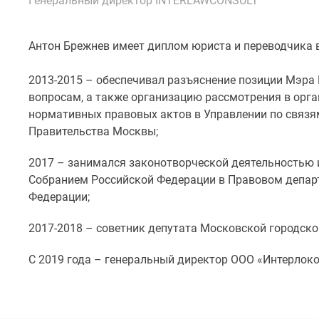
Генеральный директор INTERLAWCONSULT
Специальные
предложения
Коммерческие
помещения
Антон Брежнев имеет диплом юриста и переводчика
Продавцы
и
2013-2015 – обеспечивал разъяснение позиции Мэр
застройщики
вопросам, а также организацию рассмотрения в орг
Панорамы
нормативных правовых актов в Управлении по связя
новостроек
Видеообзор
Правительства Москвы;
новостроек
Экспертиза
2017 – занимался законотворческой деятельностью
новостроек
Собранием Российской Федерации в Правовом департ
Экология
Федерации;
Москвы
и
2017-2018 – советник депутата Московской городск
Подмосковья
Студии
1-
С 2019 года – генеральный директор ООО «Интерлоко
комнатные
2-
комнатные
3-