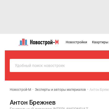
Новостройки
Квартиры
Новостройки
Квартиры
Ипотека
Новостройки
Москвы
Новостройки
Подмосковья
Удобный поиск новостроек
Новостройки
Новой
Москвы
Готовые
новостройки
Новострой-М
•
Эксперты и авторы материалов
•
Антон Бреж
Новостройки
на
Антон Брежнев
карте