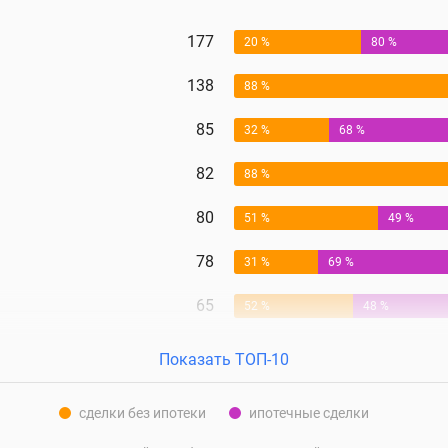
177
20 %
80 %
138
88 %
85
32 %
68 %
82
88 %
80
51 %
49 %
78
31 %
69 %
65
52 %
48 %
Показать ТОП-10
сделки без ипотеки
ипотечные сделки