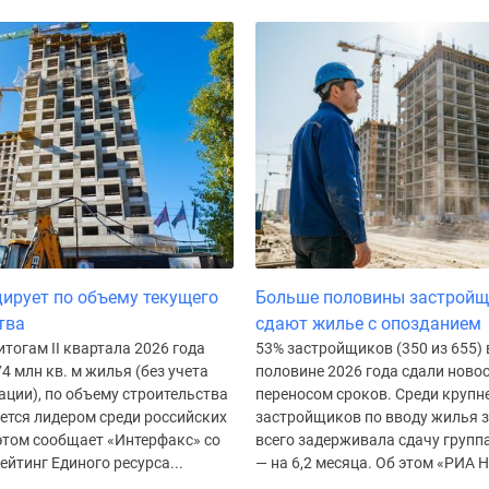
ирует по объему текущего
Больше половины застрой
тва
сдают жилье с опозданием
итогам II квартала 2026 года
53% застройщиков (350 из 655) 
74 млн кв. м жилья (без учета
половине 2026 года сдали ново
ции), по объему строительства
переносом сроков. Среди круп
ется лидером среди российских
застройщиков по вводу жилья 
этом сообщает «Интерфакс» со
всего задерживала сдачу групп
ейтинг Единого ресурса...
— на 6,2 месяца. Об этом «РИА Н