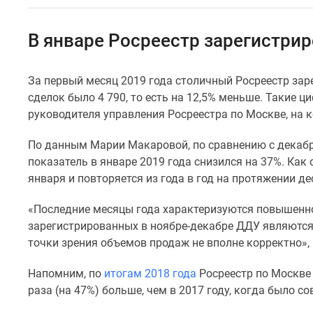
Специальные
предложения
Коммерческие
В январе Росреестр зарегистрир
помещения
Продавцы
и
За первый месяц 2019 года столичный Росреестр заре
застройщики
сделок было 4 790, то есть на 12,5% меньше. Такие 
Панорамы
новостроек
руководителя управления Росреестра по Москве, на
Видеообзор
новостроек
По данным Марии Макаровой, по сравнению с декабре
Экспертиза
показатель в январе 2019 года снизился на 37%. Как
новостроек
января и повторяется из года в год на протяжении де
Экология
Москвы
«Последние месяцы года характеризуются повышенно
и
Подмосковья
зарегистрированных в ноябре-декабре ДДУ являются
Студии
точки зрения объемов продаж не вполне корректно»,
1-
комнатные
Напомним, по
итогам 2018 года
Росреестр по Москве 
2-
раза (на 47%) больше, чем в 2017 году, когда было с
комнатные
3-