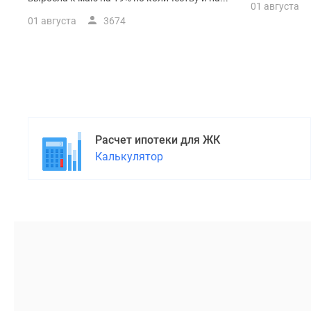
поселки
01 августа
у
01 августа
3674
водоема
Коттеджные
поселки
в
ипотеку
Бизнес-
центры
Коттеджи
Скидки
Расчет ипотеки для ЖК
и
Калькулятор
акции
Макс