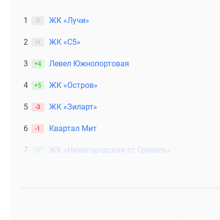
1
ЖК «Лучи»
0
2
ЖК «С5»
Н
3
Левел Южнопортовая
+4
4
ЖК «Остров»
+5
5
ЖК «Зиларт»
-3
6
Квартал Мит
-1
7
ЖК «Нижегородская от Гранель»
+7