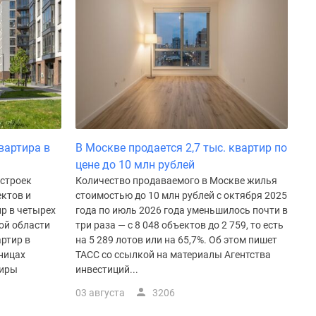
вартира в
В Москве продается 2,7 тыс. квартир по
цене до 10 млн рублей
остроек
Количество продаваемого в Москве жилья
ктов и
стоимостью до 10 млн рублей с октября 2025
р в четырех
года по июль 2026 года уменьшилось почти в
ой области
три раза — с 8 048 объектов до 2 759, то есть
ртир в
на 5 289 лотов или на 65,7%. Об этом пишет
аницах
ТАСС со ссылкой на материалы Агентства
тиры
инвестиций...
03 августа
3206