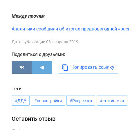
комнатные
Квартиры
на
Между прочим
карте
Ипотечный
Аналитики сообщили об итогах предновогодней «рас
калькулятор
Семейная
Дата публикации 08 февраля 2019
ипотека
Военная
Поделиться с друзьями:
ипотека
Банки
Копировать ссылку
и
программы
Медиа
Новости
Теги:
недвижимости
Мнение
#ДДУ
#новостройки
#Росреестр
#статистика
эксперта
Аналитика
рынка
Оставить отзыв
Покупателю
Экспертиза