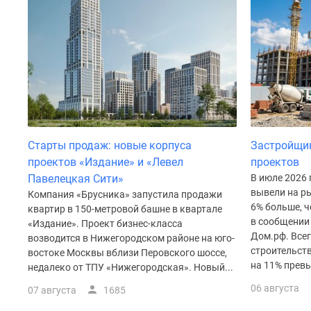
до
41%
Видео
360°
новостроек
Субсидированная
застройщиком
Rutube
Поиск
дома
Старты продаж: новые корпуса
Застройщи
в
проектов «Издание» и «Левел
проектов
Москве
Павелецкая Сити»
В июле 2026
Программа
реновации
вывели на ры
Компания «Брусника» запустила продажи
в
6% больше, ч
квартир в 150-метровой башне в квартале
Москве
в сообщении
«Издание». Проект бизнес-класса
Новостройки
Дом.рф. Все
возводится в Нижегородском районе на юго-
премиум-
строительств
востоке Москвы вблизи Перовского шоссе,
класса
на 11% превы
недалеко от ТПУ «Нижегородская». Новый...
Новостройки
06 августа
бизнес-
07 августа
1685
класса