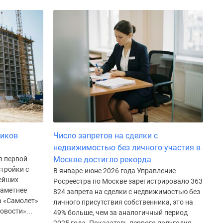
щиков
Число запретов на сделки с
недвижимостью без личного участия в
в первой
Москве достигло рекорда
стройки с
В январе-июне 2026 года Управление
нейших
Росреестра по Москве зарегистрировало 363
заметнее
824 запрета на сделки с недвижимостью без
а «Самолет»
личного присутствия собственника, это на
овости»...
49% больше, чем за аналогичный период