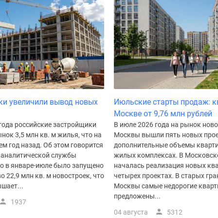
ки увеличили вывод новых
Июльские старты продаж: к
Москве от 9,76 млн рублей
 года российские застройщики
В июле 2026 года на рынок нов
нок 3,5 млн кв. м жилья, что на
Москвы вышли пять новых прое
ем год назад. Об этом говорится
дополнительные объемы кварти
 аналитической службы
жилых комплексах. В Московск
го в январе-июле было запущено
началась реализация новых ква
о 22,9 млн кв. м новостроек, что
четырех проектах. В старых гр
шает...
Москвы самые недорогие квар
предложены...
1937
04 августа
5312