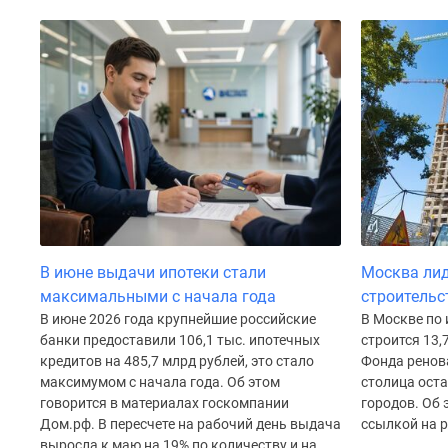
Рассрочка
Траншевая
ипотека
Дома
и
коттеджи
Коттеджные
поселки
в
Новой
Москве
Готовые
коттеджные
поселки
В июне выдачи ипотеки стали
Москва лид
Строящиеся
максимальными с начала года
строительс
коттеджные
В июне 2026 года крупнейшие российские
В Москве по 
поселки
банки предоставили 106,1 тыс. ипотечных
строится 13,
Коттеджные
кредитов на 485,7 млрд рублей, это стало
Фонда ренова
поселки
максимумом с начала года. Об этом
столица оста
в
говорится в материалах госкомпании
городов. Об 
лесу
Дом.рф. В пересчете на рабочий день выдача
ссылкой на р
Коттеджные
выросла к маю на 19% по количеству и на...