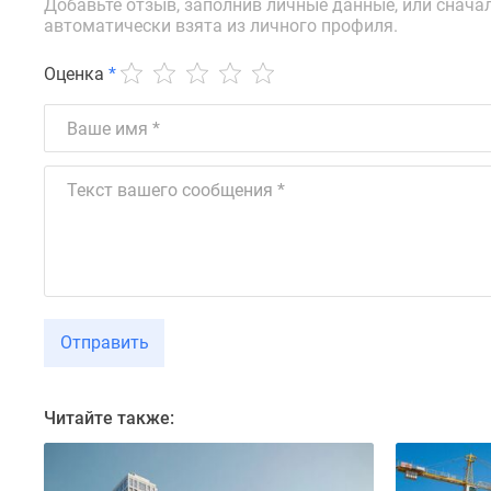
Добавьте отзыв, заполнив личные данные, или снача
новостроек
автоматически взята из личного профиля.
Эксперты
и
авторы
Оценка
*
О
проекте
Контакты
Реклама
на
сайте
Vk
Дзен
Машино-
места
Апартаменты
#траншевая
Отправить
ипотека
#рассрочка
ИТ-
Читайте также:
ипотека
Квартиры
со
скидками