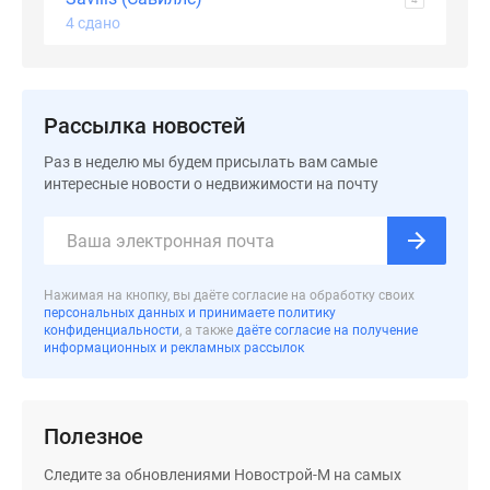
Дома
4 сдано
и
коттеджи
Коттеджные
поселки
Рассылка новостей
в
Раз в неделю мы будем присылать вам самые
Новой
интересные новости о недвижимости на почту
Москве
Готовые
коттеджные
поселки
Нажимая на кнопку, вы даёте согласие на обработку своих
Строящиеся
персональных данных и принимаете политику
коттеджные
конфиденциальности
, а также
даёте согласие на получение
информационных и рекламных рассылок
поселки
Коттеджные
поселки
Полезное
в
лесу
Следите за обновлениями Новострой-М на самых
Коттеджные