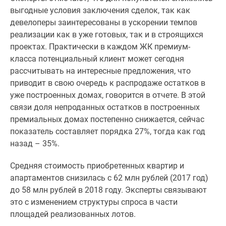
1-
выгодные условия заключения сделок, так как
комнатные
девелоперы заинтересованы в ускорении темпов
2-
реализации как в уже готовых, так и в строящихся
комнатные
проектах. Практически в каждом ЖК премиум-
3-
класса потенциальный клиент может сегодня
комнатные
рассчитывать на интересные предложения, что
Квартиры
приводит в свою очередь к распродаже остатков в
на
уже построенных домах, говорится в отчете. В этой
карте
связи доля непроданных остатков в построенных
Ипотечный
премиальных домах постепенно снижается, сейчас
калькулятор
показатель составляет порядка 27%, тогда как год
Семейная
назад – 35%.
ипотека
Военная
Средняя стоимость приобретенных квартир и
ипотека
апартаментов снизилась с 62 млн рублей (2017 год)
Банки
до 58 млн рублей в 2018 году. Эксперты связывают
и
это с изменением структуры спроса в части
программы
площадей реализованных лотов.
Медиа