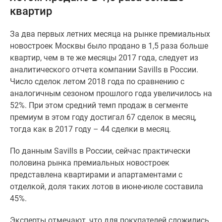
квартир
Специальные
предложения
За два первых летних месяца на рынке премиальных
Коммерческие
новостроек Москвы было продано в 1,5 раза больше
помещения
квартир, чем в те же месяцы 2017 года, следует из
Продавцы
аналитического отчета компании Savills в России.
и
Число сделок летом 2018 года по сравнению с
застройщики
аналогичным сезоном прошлого года увеличилось на
Панорамы
52%. При этом средний темп продаж в сегменте
новостроек
премиум в этом году достигал 67 сделок в месяц,
Видеообзор
тогда как в 2017 году – 44 сделки в месяц.
новостроек
Экспертиза
По данным Savills в России, сейчас практически
новостроек
половина рынка премиальных новостроек
Экология
представлена квартирами и апартаментами с
Москвы
отделкой, доля таких лотов в июне-июле составила
и
45%.
Подмосковья
Студии
Эксперты отмечают, что для покупателей сложились