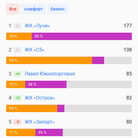
Все
комфорт
бизнес
1
ЖК «Лучи»
177
0
20 %
80 %
2
ЖК «С5»
138
Н
88 %
3
Левел Южнопортовая
85
+4
32 %
68 %
4
ЖК «Остров»
82
+5
88 %
5
ЖК «Зиларт»
80
-3
51 %
49 %