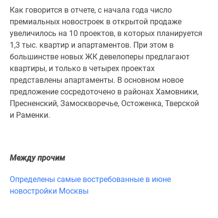
Новости
Как говорится в отчете, с начала года число
недвижимости
премиальных новостроек в открытой продаже
Мнение
увеличилось на 10 проектов, в которых планируется
эксперта
1,3 тыс. квартир и апартаментов. При этом в
Аналитика
большинстве новых ЖК девелоперы предлагают
рынка
квартиры, и только в четырех проектах
Покупателю
представлены апартаменты. В основном новое
Экспертиза
предложение сосредоточено в районах Хамовники,
новостроек
Пресненский, Замоскворечье, Остоженка, Тверской
Эксперты
и Раменки.
и
авторы
О
Между прочим
проекте
Контакты
Определены самые востребованные в июне
Реклама
новостройки Москвы
на
сайте
Vk