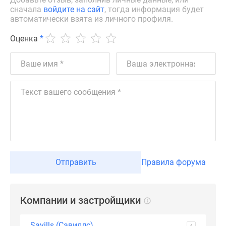
застройщиком
сначала
войдите на сайт
, тогда информация будет
Rutube
автоматически взята из личного профиля.
Поиск
Оценка
*
дома
в
Москве
Программа
реновации
в
Москве
Новостройки
премиум-
класса
Новостройки
Отправить
Правила форума
бизнес-
класса
Рассрочка
Компании и застройщики
Траншевая
ипотека
Savills (Савиллс)
4