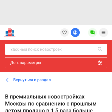
Новостройки
Квартиры
Ипотека
Новостройки
Удобный поиск новостроек
Москвы
Новостройки
Доп. параметры
Подмосковья
Новостройки
Новой
Вернуться в раздел
Москвы
Готовые
новостройки
В премиальных новостройках
Новостройки
Москвы по сравнению с прошлым
на
летом продано в 1,5 раза больше
карте