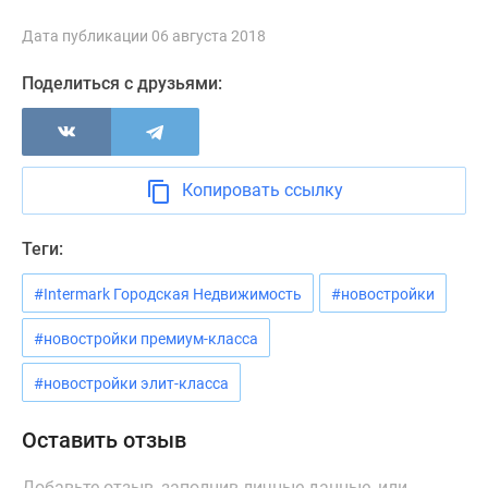
Дзен
Дата публикации 06 августа 2018
Машино-
места
Поделиться с друзьями:
Апартаменты
#траншевая
ипотека
#рассрочка
Копировать ссылку
ИТ-
ипотека
Теги:
Квартиры
со
#Intermark Городская Недвижимость
#новостройки
скидками
до
#новостройки премиум-класса
41%
#новостройки элит-класса
Видео
360°
Оставить отзыв
новостроек
Субсидированная
Добавьте отзыв, заполнив личные данные, или