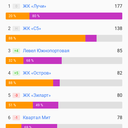
1
ЖК «Лучи»
177
0
20 %
80 %
2
ЖК «С5»
138
Н
88 %
3
Левел Южнопортовая
85
+4
32 %
68 %
4
ЖК «Остров»
82
+5
88 %
5
ЖК «Зиларт»
80
-3
51 %
49 %
6
Квартал Мит
78
-1
69 %