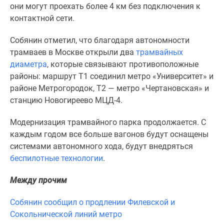
1-
они могут проехать более 4 км без подключения к
комнатные
контактной сети.
2-
комнатные
Собянин отметил, что благодаря автономности
3-
трамваев в Москве открыли два
трамвайных
комнатные
диаметра
, которые связывают противоположные
Квартиры
районы: маршрут Т1 соединил метро «Университет» и
на
районе Метрогородок, Т2 — метро «Чертановская» и
карте
станцию Новогиреево МЦД-4.
Ипотечный
Модернизация трамвайного парка продолжается. С
калькулятор
каждым годом все больше вагонов будут оснащены
Семейная
системами автономного хода, будут внедряться
ипотека
беспилотные технологии
.
Военная
ипотека
Между прочим
Банки
и
Собянин сообщил о продлении Филевской и
программы
Сокольнической линий метро
Медиа