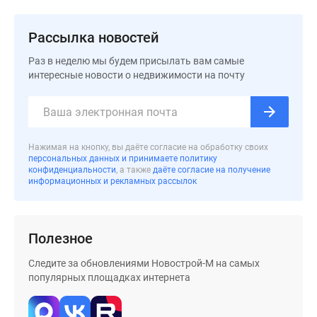
застройщиком
Rutube
Рассылка новостей
Поиск
дома
Раз в неделю мы будем присылать вам самые
в
интересные новости о недвижимости на почту
Москве
Программа
реновации
в
Нажимая на кнопку, вы даёте согласие на обработку своих
Москве
персональных данных и принимаете политику
конфиденциальности
, а также
даёте согласие на получение
Новостройки
информационных и рекламных рассылок
премиум-
класса
Новостройки
Полезное
бизнес-
класса
Следите за обновлениями Новострой-М на самых
Рассрочка
популярных площадках интернета
Траншевая
ипотека