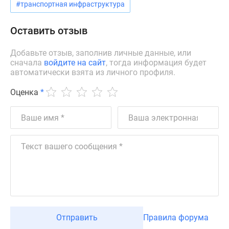
#транспортная инфраструктура
Дзен
Машино-
Оставить отзыв
места
Апартаменты
Добавьте отзыв, заполнив личные данные, или
#траншевая
сначала
войдите на сайт
, тогда информация будет
автоматически взята из личного профиля.
ипотека
#рассрочка
Оценка
*
ИТ-
ипотека
Квартиры
со
скидками
до
41%
Видео
360°
новостроек
Отправить
Правила форума
Субсидированная