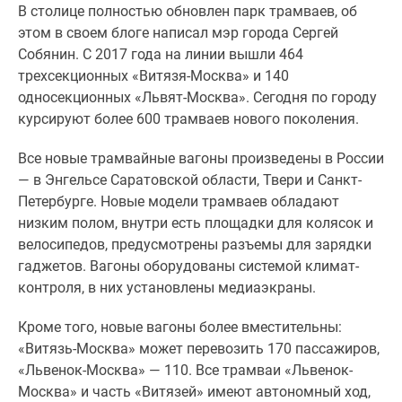
В столице полностью обновлен парк трамваев, об
Специальные
этом в своем блоге написал мэр города Сергей
предложения
Собянин. С 2017 года на линии вышли 464
Коммерческие
трехсекционных «Витязя-Москва» и 140
помещения
односекционных «Львят-Москва». Сегодня по городу
Продавцы
курсируют более 600 трамваев нового поколения.
и
застройщики
Все новые трамвайные вагоны произведены в России
Панорамы
— в Энгельсе Саратовской области, Твери и Санкт-
новостроек
Петербурге. Новые модели трамваев обладают
Видеообзор
низким полом, внутри есть площадки для колясок и
новостроек
велосипедов, предусмотрены разъемы для зарядки
Экспертиза
гаджетов. Вагоны оборудованы системой климат-
новостроек
контроля, в них установлены медиаэкраны.
Экология
Москвы
Кроме того, новые вагоны более вместительны:
и
«Витязь-Москва» может перевозить 170 пассажиров,
Подмосковья
«Львенок-Москва» — 110. Все трамваи «Львенок-
Студии
Москва» и часть «Витязей» имеют автономный ход,