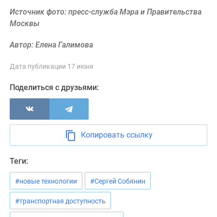
Новости
Источник фото: пресс-служба Мэра и Правительства
недвижимости
Москвы
Мнение
эксперта
Автор: Елена Галимова
Аналитика
рынка
Дата публикации 17 июня
Покупателю
Поделиться с друзьями:
Экспертиза
новостроек
Эксперты
и
авторы
Копировать ссылку
О
проекте
Теги:
Контакты
Реклама
#новые технологии
#Сергей Собянин
на
#транспортная доступность
сайте
Vk