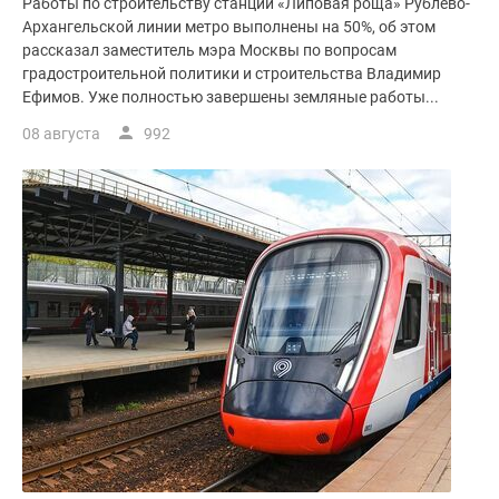
Работы по строительству станции «Липовая роща» Рублево-
поселки
Архангельской линии метро выполнены на 50%, об этом
у
рассказал заместитель мэра Москвы по вопросам
градостроительной политики и строительства Владимир
водоема
Ефимов. Уже полностью завершены земляные работы...
Коттеджные
поселки
08 августа
992
в
ипотеку
Бизнес-
центры
Коттеджи
Скидки
и
акции
Макс