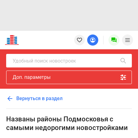
Новостройки
Квартиры
Ипотека
Новостройки
Удобный поиск новостроек
Москвы
Новостройки
Доп. параметры
Подмосковья
Новостройки
Новой
Вернуться в раздел
Москвы
Готовые
новостройки
Названы районы Подмосковья с
Новостройки
самыми недорогими новостройками
на
карте