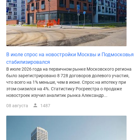
поселки
у
водоема
Коттеджные
поселки
в
ипотеку
В июле спрос на новостройки Москвы и Подмосковья
Бизнес-
стабилизировался
центры
В июле 2026 года на первичном рынке Московского региона
Коттеджи
было зарегистрировано 8 728 договоров долевого участия,
Скидки
что всего на 1% меньше, чем в июне. Спрос на ипотеку при
этом снизился на 4%. Статистику Росреестра о продаже
и
новостроек изучил аналитик рынка Александр...
акции
Макс
08 августа
1487