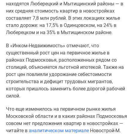
1-
находятся Люберецкий и Мытищинский районы — в
комнатные
них средняя стоимость квартир в новостройках
2-
составляет 7,8 млн рублей. В этих локациях жилье
комнатные
стало дороже: на 17,5% в Одинцовском, на 24% в
3-
Люберецком и на 35% в Мытищинском районе.
комнатные
Квартиры
В «Инком-Недвижимость» отмечают, что
на
существенный рост цен на первичное жилье в
карте
районах Подмосковья, расположенных рядом со
Ипотечный
столицей, объясняется льготной ипотекой. Также на
калькулятор
рост цен повлияли удорожание себестоимости
Семейная
строительства и дефицит трудовых мигрантов,
ипотека
которых пришлось заменить более дорогой рабочей
Военная
силой.
ипотека
Что еще изменилось на первичном рынке жилья
Банки
Московской области и в каких районах Подмосковья
и
совсем нет предложения квартир в новостройках —
программы
читайте в
аналитическом материале
Новострой-М.
Медиа