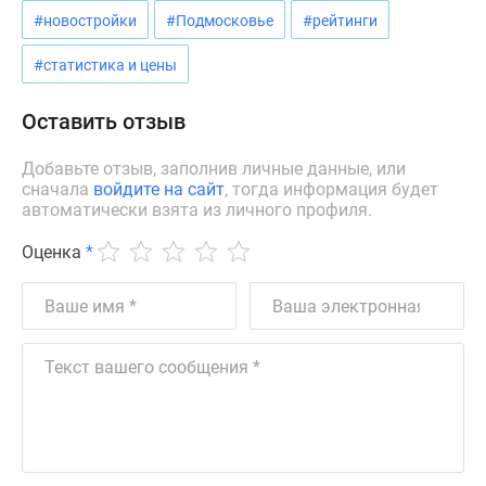
#новостройки
#Подмосковье
#рейтинги
Дзен
Машино-
#статистика и цены
места
Апартаменты
Оставить отзыв
#траншевая
ипотека
Добавьте отзыв, заполнив личные данные, или
#рассрочка
сначала
войдите на сайт
, тогда информация будет
ИТ-
автоматически взята из личного профиля.
ипотека
Оценка
*
Квартиры
со
скидками
до
41%
Видео
360°
новостроек
Субсидированная