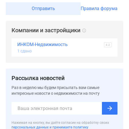
застройщиком
Отправить
Правила форума
Rutube
Поиск
дома
в
Компании и застройщики
Москве
Программа
ИНКОМ-Недвижимость
4.2
реновации
1 сдано
в
Москве
Новостройки
Рассылка новостей
премиум-
класса
Раз в неделю мы будем присылать вам самые
Новостройки
интересные новости о недвижимости на почту
бизнес-
класса
Рассрочка
Траншевая
Нажимая на кнопку, вы даёте согласие на обработку своих
ипотека
персональных данных и принимаете политику