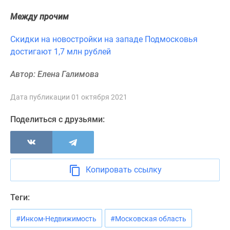
Новости
Между прочим
недвижимости
Мнение
Скидки на новостройки на западе Подмосковья
эксперта
достигают 1,7 млн рублей
Аналитика
рынка
Автор: Елена Галимова
Покупателю
Экспертиза
Дата публикации 01 октября 2021
новостроек
Эксперты
Поделиться с друзьями:
и
авторы
О
проекте
Копировать ссылку
Контакты
Реклама
Теги:
на
сайте
#Инком-Недвижимость
#Московская область
Vk