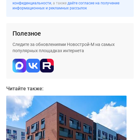
конфиденциальности
, а также
даёте согласие на получение
Дома
информационных и рекламных рассылок
и
коттеджи
Коттеджные
Полезное
поселки
в
Следите за обновлениями Новострой-М на самых
Новой
популярных площадках интернета
Москве
Готовые
коттеджные
поселки
Строящиеся
Читайте также:
коттеджные
поселки
Коттеджные
поселки
в
лесу
Коттеджные