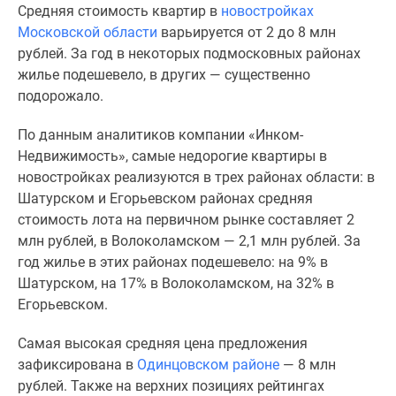
Средняя стоимость квартир в
новостройках
Специальные
Московской области
варьируется от 2 до 8 млн
предложения
рублей. За год в некоторых подмосковных районах
Коммерческие
жилье подешевело, в других — существенно
помещения
подорожало.
Продавцы
и
По данным аналитиков компании «Инком-
застройщики
Недвижимость», самые недорогие квартиры в
Панорамы
новостройках реализуются в трех районах области: в
новостроек
Шатурском и Егорьевском районах средняя
Видеообзор
стоимость лота на первичном рынке составляет 2
новостроек
млн рублей, в Волоколамском — 2,1 млн рублей. За
Экспертиза
год жилье в этих районах подешевело: на 9% в
новостроек
Шатурском, на 17% в Волоколамском, на 32% в
Экология
Егорьевском.
Москвы
и
Самая высокая средняя цена предложения
Подмосковья
зафиксирована в
Одинцовском районе
— 8 млн
Студии
рублей. Также на верхних позициях рейтингах