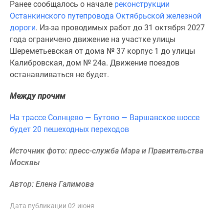
1-
Ранее сообщалось о начале
реконструкции
комнатные
Останкинского путепровода Октябрьской железной
2-
дороги
. Из-за проводимых работ до 31 октября 2027
комнатные
года ограничено движение на участке улицы
3-
Шереметьевская от дома № 37 корпус 1 до улицы
комнатные
Калибровская, дом № 24а. Движение поездов
Квартиры
останавливаться не будет.
на
Между прочим
карте
Ипотечный
На трассе Солнцево — Бутово — Варшавское шоссе
калькулятор
будет 20 пешеходных переходов
Семейная
ипотека
Источник фото: пресс-служба Мэра и Правительства
Военная
Москвы
ипотека
Банки
Автор: Елена Галимова
и
программы
Дата публикации 02 июня
Медиа