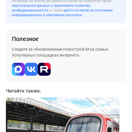
Нажимая на кнопку, вы даёте согласие на обработку своих
застройщиком
персональных данных и принимаете политику
Rutube
конфиденциальности
, а также
даёте согласие на получение
информационных и рекламных рассылок
Поиск
дома
в
Москве
Полезное
Программа
Следите за обновлениями Новострой-М на самых
реновации
популярных площадках интернета
в
Москве
Новостройки
премиум-
класса
Читайте также:
Новостройки
бизнес-
класса
Рассрочка
Траншевая
ипотека