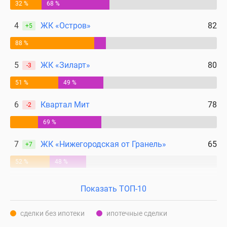
32 %
68 %
4
ЖК «Остров»
82
+5
88 %
5
ЖК «Зиларт»
80
-3
51 %
49 %
6
Квартал Мит
78
-2
69 %
7
ЖК «Нижегородская от Гранель»
65
+7
52 %
48 %
Показать ТОП-10
сделки без ипотеки
ипотечные сделки