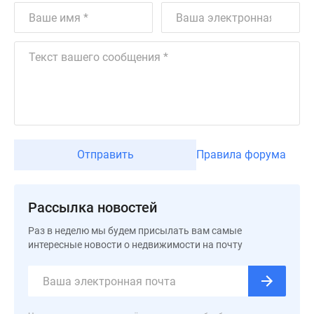
Дзен
Машино-
места
Апартаменты
#траншевая
ипотека
#рассрочка
ИТ-
ипотека
Отправить
Правила форума
Квартиры
со
скидками
Рассылка новостей
до
Раз в неделю мы будем присылать вам самые
41%
интересные новости о недвижимости на почту
Видео
360°
новостроек
Субсидированная