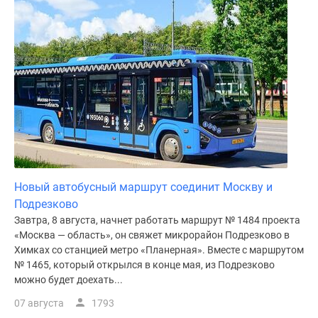
поселки
у
водоема
Коттеджные
поселки
в
ипотеку
Бизнес-
центры
Коттеджи
Скидки
Новый автобусный маршрут соединит Москву и
и
Подрезково
акции
Завтра, 8 августа, начнет работать маршрут № 1484 проекта
«Москва — область», он свяжет микрорайон Подрезково в
Макс
Химках со станцией метро «Планерная». Вместе с маршрутом
№ 1465, который открылся в конце мая, из Подрезково
можно будет доехать...
07 августа
1793