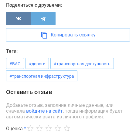
Новости
Поделиться с друзьями:
недвижимости
Мнение
эксперта
Аналитика
Копировать ссылку
рынка
Покупателю
Теги:
Экспертиза
новостроек
#ВАО
#дороги
#транспортная доступность
Эксперты
#транспортная инфраструктура
и
авторы
Оставить отзыв
О
проекте
Добавьте отзыв, заполнив личные данные, или
Контакты
сначала
войдите на сайт
, тогда информация будет
Реклама
автоматически взята из личного профиля.
на
сайте
Оценка
*
Vk