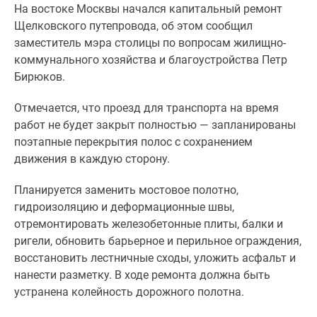
На востоке Москвы начался капитальный ремонт
Специальные
Щелковского путепровода, об этом сообщил
предложения
заместитель мэра столицы по вопросам жилищно-
Коммерческие
коммунального хозяйства и благоустройства Петр
помещения
Бирюков.
Продавцы
и
Отмечается, что проезд для транспорта на время
застройщики
работ не будет закрыт полностью — запланированы
Панорамы
поэтапные перекрытия полос с сохранением
новостроек
движения в каждую сторону.
Видеообзор
новостроек
Планируется заменить мостовое полотно,
Экспертиза
гидроизоляцию и деформационные швы,
новостроек
отремонтировать железобетонные плиты, балки и
Экология
ригели, обновить барьерное и перильное ограждения,
Москвы
восстановить лестничные сходы, уложить асфальт и
и
нанести разметку. В ходе ремонта должна быть
Подмосковья
устранена колейность дорожного полотна.
Студии