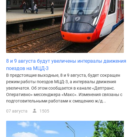
Дома
и
коттеджи
Коттеджные
поселки
в
Новой
Москве
8 и 9 августа будут увеличены интервалы движения
Готовые
поездов на МЦД-3
коттеджные
В предстоящие выходные, 8 и 9 августа, будет сокращен
поселки
режим работы поездов МЦД-3, а интервалы движения
Строящиеся
увеличатся. Об этом сообщается в канале «Дептранс.
коттеджные
Оперативно» мессенджера «Макс». Изменения связаны с
поселки
подготовительными работами к смещению ж/д...
Коттеджные
07 августа
1505
поселки
в
лесу
Коттеджные