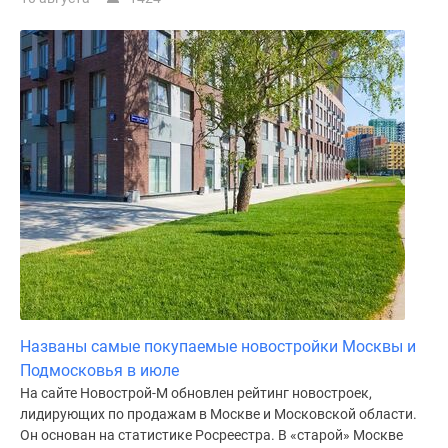
поселки
у
водоема
Коттеджные
поселки
в
ипотеку
Бизнес-
центры
Коттеджи
Скидки
и
акции
Макс
Названы самые покупаемые новостройки Москвы и
Подмосковья в июле
На сайте Новострой-М обновлен рейтинг новостроек,
лидирующих по продажам в Москве и Московской области.
Он основан на статистике Росреестра. В «старой» Москве