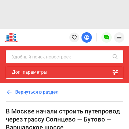
Новостройки
Квартиры
Ипотека
Новостройки
Удобный поиск новостроек
Москвы
Новостройки
Доп. параметры
Подмосковья
Новостройки
Новой
Вернуться в раздел
Москвы
Готовые
новостройки
В Москве начали строить путепровод
Новостройки
через трассу Солнцево — Бутово —
на
Варшавское шоссе
карте