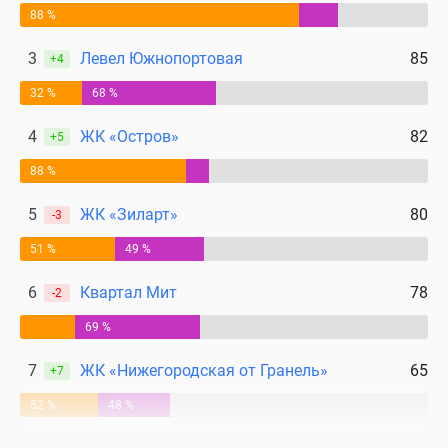
88 %
3
Левел Южнопортовая
85
+4
32 %
68 %
4
ЖК «Остров»
82
+5
88 %
5
ЖК «Зиларт»
80
-3
51 %
49 %
6
Квартал Мит
78
-2
69 %
7
ЖК «Нижегородская от Гранель»
65
+7
52 %
48 %