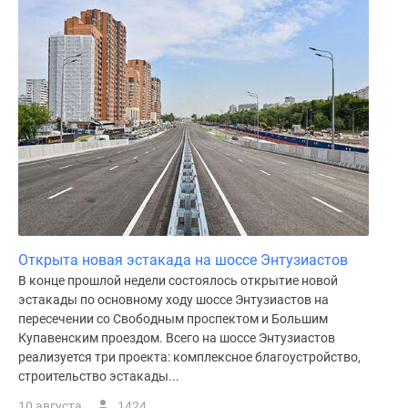
Дома
и
коттеджи
Коттеджные
поселки
в
Новой
Москве
Готовые
коттеджные
поселки
Строящиеся
Открыта новая эстакада на шоссе Энтузиастов
коттеджные
В конце прошлой недели состоялось открытие новой
поселки
эстакады по основному ходу шоссе Энтузиастов на
Коттеджные
пересечении со Свободным проспектом и Большим
Купавенским проездом. Всего на шоссе Энтузиастов
поселки
реализуется три проекта: комплексное благоустройство,
в
строительство эстакады...
лесу
Коттеджные
10 августа
1424