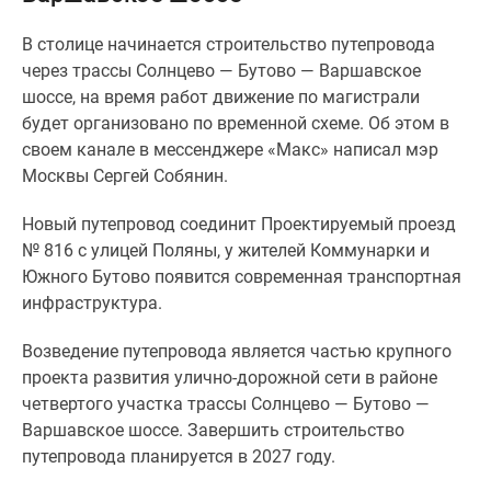
Специальные
В столице начинается строительство путепровода
предложения
через трассы Солнцево — Бутово — Варшавское
Коммерческие
шоссе, на время работ движение по магистрали
помещения
будет организовано по временной схеме. Об этом в
Продавцы
своем канале в мессенджере «Макс» написал мэр
и
Москвы Сергей Собянин.
застройщики
Панорамы
Новый путепровод соединит Проектируемый проезд
новостроек
№ 816 с улицей Поляны, у жителей Коммунарки и
Видеообзор
Южного Бутово появится современная транспортная
новостроек
инфраструктура.
Экспертиза
новостроек
Возведение путепровода является частью крупного
Экология
проекта развития улично-дорожной сети в районе
Москвы
четвертого участка трассы Солнцево — Бутово —
и
Варшавское шоссе. Завершить строительство
Подмосковья
путепровода планируется в 2027 году.
Студии