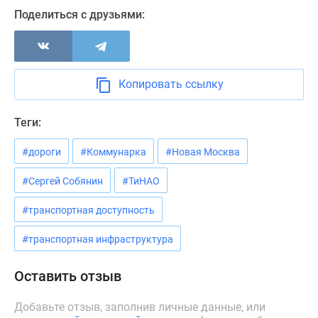
Новости
Поделиться с друзьями:
недвижимости
Мнение
эксперта
Аналитика
Копировать ссылку
рынка
Покупателю
Теги:
Экспертиза
новостроек
#дороги
#Коммунарка
#Новая Москва
Эксперты
и
#Сергей Собянин
#ТиНАО
авторы
#транспортная доступность
О
проекте
#транспортная инфраструктура
Контакты
Реклама
Оставить отзыв
на
сайте
Добавьте отзыв, заполнив личные данные, или
Vk