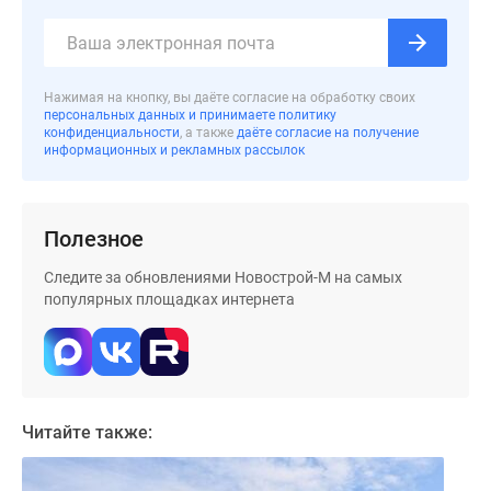
застройщиком
Rutube
Поиск
дома
Нажимая на кнопку, вы даёте согласие на обработку своих
в
персональных данных и принимаете политику
конфиденциальности
, а также
даёте согласие на получение
Москве
информационных и рекламных рассылок
Программа
реновации
в
Полезное
Москве
Новостройки
Следите за обновлениями Новострой-М на самых
премиум-
популярных площадках интернета
класса
Новостройки
бизнес-
класса
Рассрочка
Читайте также:
Траншевая
ипотека