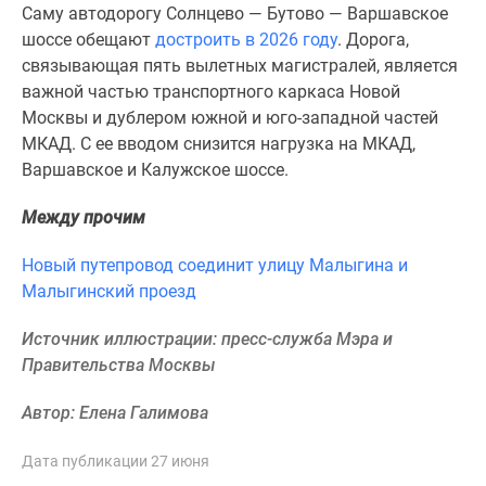
1-
Саму автодорогу Солнцево — Бутово — Варшавское
комнатные
шоссе обещают
достроить в 2026 году
. Дорога,
2-
связывающая пять вылетных магистралей, является
комнатные
важной частью транспортного каркаса Новой
3-
Москвы и дублером южной и юго-западной частей
комнатные
МКАД. С ее вводом снизится нагрузка на МКАД,
Квартиры
Варшавское и Калужское шоссе.
на
карте
Между прочим
Ипотечный
Новый путепровод соединит улицу Малыгина и
калькулятор
Малыгинский проезд
Семейная
ипотека
Источник иллюстрации: пресс-служба Мэра и
Военная
Правительства Москвы
ипотека
Банки
Автор: Елена Галимова
и
программы
Дата публикации 27 июня
Медиа