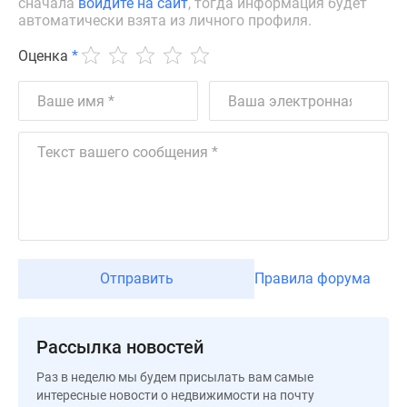
сначала
войдите на сайт
, тогда информация будет
Дзен
автоматически взята из личного профиля.
Машино-
Оценка
*
места
Апартаменты
#траншевая
ипотека
#рассрочка
ИТ-
ипотека
Квартиры
со
скидками
Отправить
Правила форума
до
41%
Видео
Рассылка новостей
360°
новостроек
Раз в неделю мы будем присылать вам самые
Субсидированная
интересные новости о недвижимости на почту