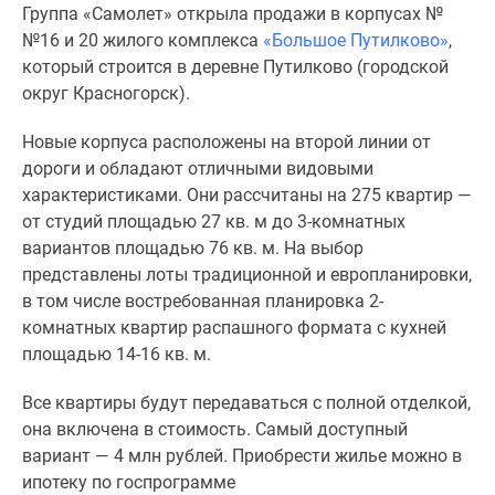
Группа «Самолет» открыла продажи в корпусах №
Специальные
№16 и 20 жилого комплекса
«Большое Путилково»
,
предложения
который строится в деревне Путилково (городской
Коммерческие
округ Красногорск).
помещения
Продавцы
Новые корпуса расположены на второй линии от
и
дороги и обладают отличными видовыми
застройщики
характеристиками. Они рассчитаны на 275 квартир —
Панорамы
от студий площадью 27 кв. м до 3-комнатных
новостроек
вариантов площадью 76 кв. м. На выбор
Видеообзор
представлены лоты традиционной и европланировки,
новостроек
в том числе востребованная планировка 2-
Экспертиза
комнатных квартир распашного формата с кухней
новостроек
площадью 14-16 кв. м.
Экология
Москвы
Все квартиры будут передаваться с полной отделкой,
и
она включена в стоимость. Самый доступный
Подмосковья
вариант — 4 млн рублей. Приобрести жилье можно в
Студии
ипотеку по госпрограмме