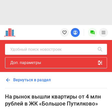
Новостройки
Квартиры
Ипотека
Новостройки
Удобный поиск новостроек
Москвы
Новостройки
Доп. параметры
Подмосковья
Новостройки
Новой
Вернуться в раздел
Москвы
Готовые
новостройки
На рынок вышли квартиры от 4 млн
Новостройки
рублей в ЖК «Большое Путилково»
на
карте