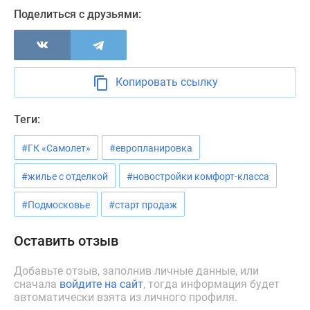
Новости
Поделиться с друзьями:
недвижимости
Мнение
эксперта
Аналитика
Копировать ссылку
рынка
Покупателю
Теги:
Экспертиза
новостроек
#ГК «Самолет»
#европланировка
Эксперты
и
#жилье с отделкой
#новостройки комфорт-класса
авторы
#Подмосковье
#старт продаж
О
проекте
Оставить отзыв
Контакты
Реклама
Добавьте отзыв, заполнив личные данные, или
на
сначала
войдите на сайт
, тогда информация будет
сайте
автоматически взята из личного профиля.
Vk