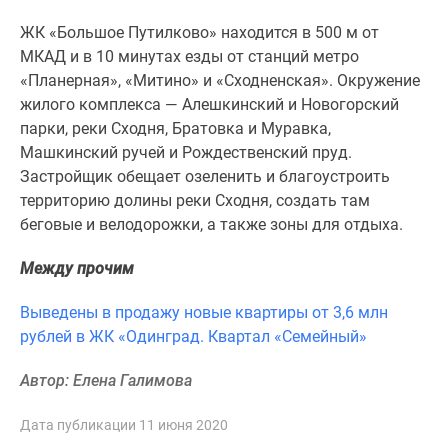
1-
комнатные
ЖК «Большое Путилково» находится в 500 м от
2-
МКАД и в 10 минутах езды от станци
й
метро
комнатные
«Планерная», «
Митино» и «Сходненская»
. Окружение
3-
жилого комплекса
— Алешкинский и Новогорский
комнатные
парки, реки Сходня, Братовка и Муравка,
Квартиры
Машкинский ручей и Рождественский пруд.
на
Застройщик обещает озеленить и благоустроить
карте
территорию долины реки Сходня, создать там
Ипотечный
беговые и велодорожки, а также зоны для отдыха.
калькулятор
Между прочим
Семейная
ипотека
Выведены в продажу новые квартиры от 3,6 млн
Военная
рублей в ЖК «Одинград. Квартал «Семейный»
ипотека
Банки
Автор: Елена Галимова
и
программы
Дата публикации 11 июня 2020
Медиа