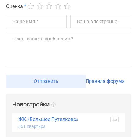
Оценка
*
Дзен
Машино-
места
Апартаменты
#траншевая
ипотека
#рассрочка
ИТ-
ипотека
Квартиры
со
Отправить
Правила форума
скидками
до
41%
Новостройки
Видео
360°
ЖК «Большое Путилково»
4.3
новостроек
361 квартира
Субсидированная