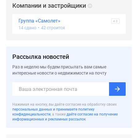
застройщиком
Компании и застройщики
Rutube
Поиск
Группа «Самолет»
4.2
дома
14 сдано
•
42 строится
в
Москве
Программа
реновации
Рассылка новостей
в
Раз в неделю мы будем присылать вам самые
Москве
интересные новости о недвижимости на почту
Новостройки
премиум-
класса
Новостройки
Нажимая на кнопку, вы даёте согласие на обработку своих
бизнес-
персональных данных и принимаете политику
класса
конфиденциальности
, а также
даёте согласие на получение
информационных и рекламных рассылок
Рассрочка
Траншевая
ипотека