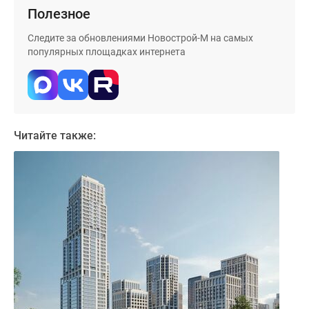
Дома
Полезное
и
Следите за обновлениями Новострой-М на самых
коттеджи
популярных площадках интернета
Коттеджные
поселки
в
Новой
Москве
Читайте также:
Готовые
коттеджные
поселки
Строящиеся
коттеджные
поселки
Коттеджные
поселки
в
лесу
Коттеджные