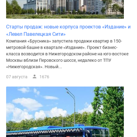
поселки
у
водоема
Старты продаж: новые корпуса проектов «Издание» и
Коттеджные
«Левел Павелецкая Сити»
поселки
Компания «Брусника» запустила продажи квартир в 150-
в
метровой башне в квартале «Издание». Проект бизнес-
ипотеку
класса возводится в Нижегородском районе на юго-востоке
Бизнес-
Москвы вблизи Перовского шоссе, недалеко от ТПУ
центры
«Нижегородская». Новый...
Коттеджи
07 августа
1676
Скидки
и
акции
Макс