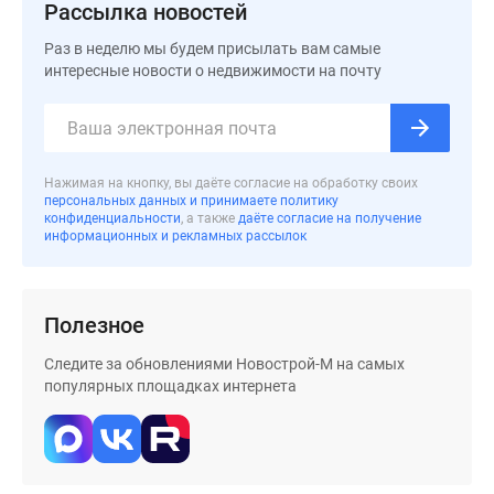
Рассылка новостей
Дома
и
Раз в неделю мы будем присылать вам самые
коттеджи
интересные новости о недвижимости на почту
Коттеджные
поселки
в
Новой
Нажимая на кнопку, вы даёте согласие на обработку своих
Москве
персональных данных и принимаете политику
конфиденциальности
, а также
даёте согласие на получение
Готовые
информационных и рекламных рассылок
коттеджные
поселки
Строящиеся
Полезное
коттеджные
поселки
Следите за обновлениями Новострой-М на самых
Коттеджные
популярных площадках интернета
поселки
в
лесу
Коттеджные