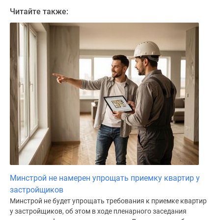
поселки
Читайте также:
у
водоема
Коттеджные
поселки
в
ипотеку
Бизнес-
центры
Коттеджи
Скидки
и
акции
Макс
Минстрой не намерен упрощать приемку квартир у
застройщиков
Минстрой не будет упрощать требования к приемке квартир
у застройщиков, об этом в ходе пленарного заседания