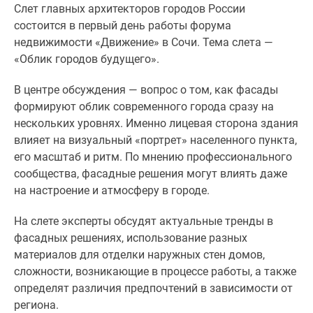
Слет главных архитекторов городов России
Специальные
состоится в первый день работы форума
предложения
недвижимости «Движение» в Сочи. Тема слета —
Коммерческие
«Облик городов будущего».
помещения
Продавцы
В центре обсуждения — вопрос о том, как фасады
и
формируют облик современного города сразу на
застройщики
нескольких уровнях. Именно лицевая сторона здания
Панорамы
влияет на визуальный «портрет» населенного пункта,
новостроек
его масштаб и ритм. По мнению профессионального
Видеообзор
сообщества, фасадные решения могут влиять даже
новостроек
на настроение и атмосферу в городе.
Экспертиза
новостроек
На слете эксперты обсудят актуальные тренды в
Экология
фасадных решениях, использование разных
Москвы
материалов для отделки наружных стен домов,
и
сложности, возникающие в процессе работы, а также
Подмосковья
определят различия предпочтений в зависимости от
Студии
региона.