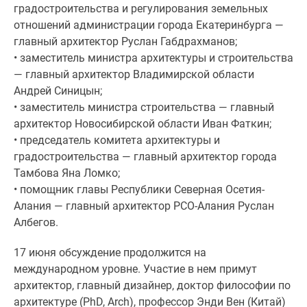
градостроительства и регулирования земельных
Новости
отношений администрации города Екатеринбурга —
недвижимости
главный архитектор Руслан Габдрахманов;
Мнение
• заместитель министра архитектуры и строительства
эксперта
— главный архитектор Владимирской области
Аналитика
Андрей Синицын;
рынка
• заместитель министра строительства — главный
Покупателю
архитектор Новосибирской области Иван Фаткин;
Экспертиза
• председатель комитета архитектуры и
новостроек
градостроительства — главный архитектор города
Эксперты
Тамбова Яна Ломко;
и
• помощник главы Республики Северная Осетия-
авторы
Алания — главный архитектор РСО-Алания Руслан
О
Албегов.
проекте
Контакты
17 июня обсуждение продолжится на
Реклама
международном уровне. Участие в нем примут
на
архитектор, главный дизайнер, доктор философии по
сайте
архитектуре (PhD, Arch), профессор Энди Вен (Китай)
Vk