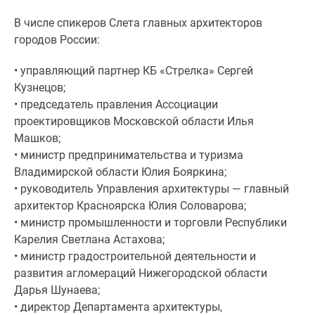
1-
комнатные
В числе спикеров Слета главных архитекторов
2-
городов России:
комнатные
• управляющий партнер КБ «Стрелка» Сергей
3-
Кузнецов;
комнатные
• председатель правления Ассоциации
Квартиры
проектировщиков Московской области Илья
на
Машков;
карте
• министр предпринимательства и туризма
Ипотечный
Владимирской области Юлия Бояркина;
калькулятор
• руководитель Управления архитектуры — главный
Семейная
архитектор Красноярска Юлия Соловарова;
ипотека
• министр промышленности и торговли Республики
Военная
Карелия Светлана Астахова;
ипотека
• министр градостроительной деятельности и
Банки
развития агломераций Нижегородской области
и
Дарья Шунаева;
программы
• директор Департамента архитектуры,
Медиа