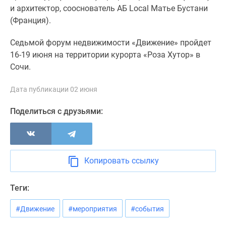
и архитектор, сооснователь АБ Local Матье Бустани
Дзен
(Франция).
Машино-
места
Седьмой форум недвижимости «Движение» пройдет
Апартаменты
16-19 июня на территории курорта «Роза Хутор» в
#траншевая
Сочи.
ипотека
#рассрочка
Дата публикации 02 июня
ИТ-
ипотека
Поделиться с друзьями:
Квартиры
со
скидками
до
Копировать ссылку
41%
Видео
Теги:
360°
новостроек
#Движение
#мероприятия
#события
Субсидированная