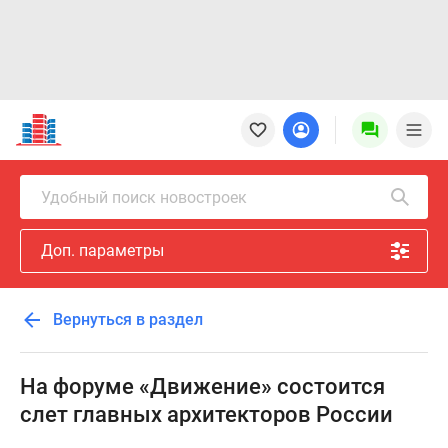
Новостройки
Квартиры
Ипотека
Новостройки
Удобный поиск новостроек
Москвы
Новостройки
Доп. параметры
Подмосковья
Новостройки
Новой
Вернуться в раздел
Москвы
Готовые
новостройки
На форуме «Движение» состоится
Новостройки
слет главных архитекторов России
на
карте