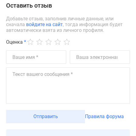
застройщиком
Оставить отзыв
Rutube
Поиск
Добавьте отзыв, заполнив личные данные, или
дома
сначала
войдите на сайт
, тогда информация будет
автоматически взята из личного профиля.
в
Москве
Оценка
*
Программа
реновации
в
Москве
Новостройки
премиум-
класса
Новостройки
бизнес-
класса
Отправить
Правила форума
Рассрочка
Траншевая
ипотека