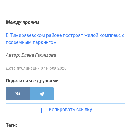
Новости
недвижимости
Мнение
Между прочим
эксперта
Аналитика
В Тимирязевском районе построят жилой комплекс с
рынка
подземным паркингом
Покупателю
Экспертиза
Автор: Елена Галимова
новостроек
Эксперты
Дата публикации 07 июля 2020
и
Поделиться с друзьями:
авторы
О
проекте
Контакты
Реклама
Копировать ссылку
на
сайте
Теги:
Vk