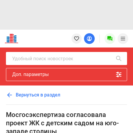
Новостройки
Квартиры
Ипотека
Новостройки
Удобный поиск новостроек
Москвы
Новостройки
Доп. параметры
Подмосковья
Новостройки
Новой
Вернуться в раздел
Москвы
Готовые
новостройки
Мосгосэкспертиза согласовала
Новостройки
проект ЖК с детским садом на юго-
на
западе столицы
карте