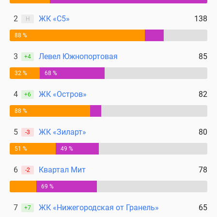
2
ЖК «С5»
138
Н
88 %
3
Левел Южнопортовая
85
+4
32 %
68 %
4
ЖК «Остров»
82
+6
88 %
5
ЖК «Зиларт»
80
-3
51 %
49 %
6
Квартал Мит
78
-2
69 %
7
ЖК «Нижегородская от Гранель»
65
+7