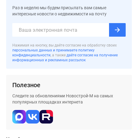
Дома
Раз в неделю мы будем присылать вам самые
и
интересные новости о недвижимости на почту
коттеджи
Коттеджные
поселки
в
Нажимая на кнопку, вы даёте согласие на обработку своих
Новой
персональных данных и принимаете политику
конфиденциальности
, а также
даёте согласие на получение
Москве
информационных и рекламных рассылок
Готовые
коттеджные
поселки
Полезное
Строящиеся
коттеджные
Следите за обновлениями Новострой-М на самых
поселки
популярных площадках интернета
Коттеджные
поселки
в
лесу
Коттеджные