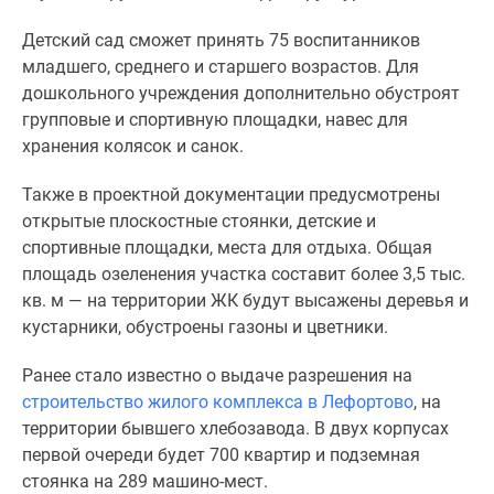
1-
комнатные
Детский сад сможет принять 75 воспитанников
2-
младшего, среднего и старшего возрастов. Для
комнатные
дошкольного учреждения дополнительно обустроят
3-
групповые и спортивную площадки, навес для
комнатные
хранения колясок и санок.
Квартиры
на
Также в проектной документации предусмотрены
карте
открытые плоскостные стоянки, детские и
Ипотечный
спортивные площадки, места для отдыха. Общая
калькулятор
площадь озеленения участка составит более 3,5 тыс.
Семейная
кв. м — на территории ЖК будут высажены деревья и
ипотека
кустарники, обустроены газоны и цветники.
Военная
Ранее стало известно о выдаче разрешения на
ипотека
строительство жилого комплекса в Лефортово
, на
Банки
территории бывшего хлебозавода. В двух корпусах
и
первой очереди будет 700 квартир и подземная
программы
стоянка на 289 машино-мест.
Медиа