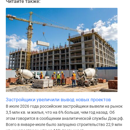
Читайте также:
поселки
у
водоема
Коттеджные
поселки
в
ипотеку
Бизнес-
центры
Коттеджи
Скидки
и
акции
Макс
Застройщики увеличили вывод новых проектов
В июле 2026 года российские застройщики вывели на рынок
3,5 млн кв. м жилья, что на 6% больше, чем год назад. Об
этом говорится в сообщении аналитической службы Дом.рф.
Всего в январе-июле было запущено строительство 22,9 млн