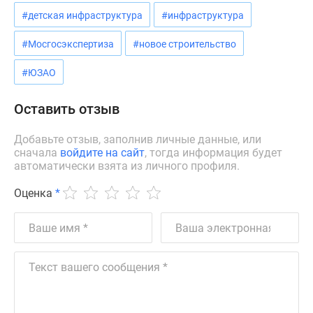
Дзен
#детская инфраструктура
#инфраструктура
Машино-
#Мосгосэкспертиза
#новое строительство
места
Апартаменты
#ЮЗАО
#траншевая
ипотека
Оставить отзыв
#рассрочка
ИТ-
Добавьте отзыв, заполнив личные данные, или
ипотека
сначала
войдите на сайт
, тогда информация будет
автоматически взята из личного профиля.
Квартиры
со
Оценка
*
скидками
до
41%
Видео
360°
новостроек
Субсидированная