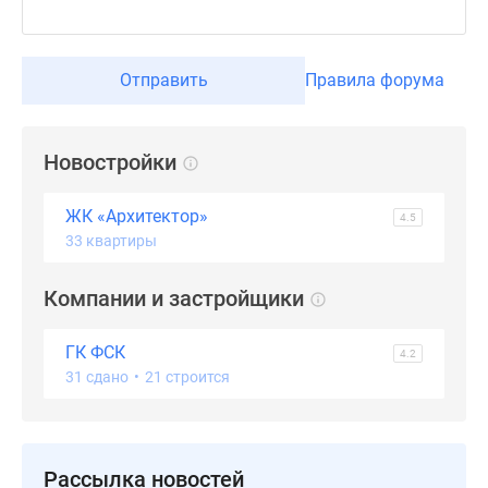
застройщиком
Rutube
Поиск
Отправить
Правила форума
дома
в
Москве
Новостройки
Программа
реновации
в
ЖК «Архитектор»
4.5
Москве
33 квартиры
Новостройки
премиум-
Компании и застройщики
класса
Новостройки
ГК ФСК
4.2
бизнес-
31 сдано
•
21 строится
класса
Рассрочка
Траншевая
Рассылка новостей
ипотека