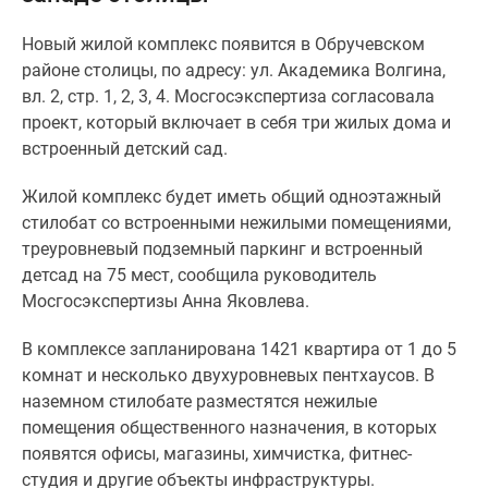
Специальные
Новый жилой комплекс появится в Обручевском
предложения
районе столицы, по адресу: ул. Академика Волгина,
Коммерческие
вл. 2, стр. 1, 2, 3, 4. Мосгосэкспертиза согласовала
помещения
проект, который включает в себя три жилых дома и
Продавцы
встроенный детский сад.
и
застройщики
Жилой комплекс будет иметь общий одноэтажный
Панорамы
стилобат со встроенными нежилыми помещениями,
новостроек
треуровневый подземный паркинг и встроенный
Видеообзор
детсад на 75 мест, сообщила руководитель
новостроек
Мосгосэкспертизы Анна Яковлева.
Экспертиза
новостроек
В комплексе запланирована 1421 квартира от 1 до 5
Экология
комнат и несколько двухуровневых пентхаусов. В
Москвы
наземном стилобате разместятся нежилые
и
помещения общественного назначения,
в которых
Подмосковья
появятся офисы, магазины, химчистка, фитнес-
Студии
студия и другие объекты инфраструктуры.