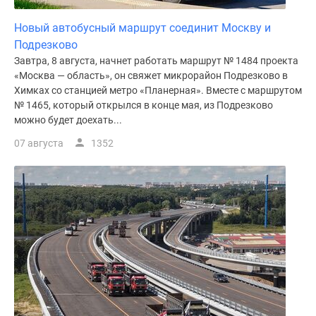
Дома
и
Новый автобусный маршрут соединит Москву и
коттеджи
Подрезково
Коттеджные
Завтра, 8 августа, начнет работать маршрут № 1484 проекта
«Москва — область», он свяжет микрорайон Подрезково в
поселки
Химках со станцией метро «Планерная». Вместе с маршрутом
в
№ 1465, который открылся в конце мая, из Подрезково
Новой
можно будет доехать...
Москве
07 августа
1352
Готовые
коттеджные
поселки
Строящиеся
коттеджные
поселки
Коттеджные
поселки
в
лесу
Коттеджные