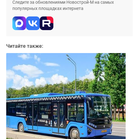
застройщиком
Следите за обновлениями Новострой-М на самых
популярных площадках интернета
Rutube
Поиск
дома
в
Москве
Читайте также:
Программа
реновации
в
Москве
Новостройки
премиум-
класса
Новостройки
бизнес-
класса
Рассрочка
Траншевая
ипотека