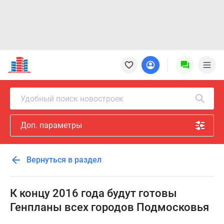
Новостройки
Квартиры
Ипотека
Новостройки
Удобный поиск новостроек
Москвы
Новостройки
Доп. параметры
Подмосковья
Новостройки
Новой
Вернуться в раздел
Москвы
Готовые
новостройки
К концу 2016 года будут готовы
Новостройки
Генпланы всех городов Подмосковья
на
карте