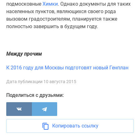
1-
подмосковные
Химки
. Однако документы для таких
комнатные
населенных пунктов, являющихся своего рода
2-
вызовом градостроителям, планируется также
комнатные
полностью завершить в будущем году.
3-
комнатные
Квартиры
Между прочим
на
карте
К 2016 году для Москвы подготовят новый Генплан
Ипотечный
калькулятор
Дата публикации 10 августа 2015
Семейная
ипотека
Поделиться с друзьями:
Военная
ипотека
Банки
и
Копировать ссылку
программы
Медиа