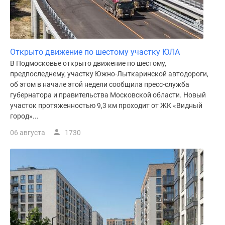
поселки
у
водоема
Коттеджные
Открыто движение по шестому участку ЮЛА
поселки
В Подмосковье открыто движение по шестому,
в
предпоследнему, участку Южно-Лыткаринской автодороги,
ипотеку
об этом в начале этой недели сообщила пресс-служба
Бизнес-
губернатора и правительства Московской области. Новый
участок протяженностью 9,3 км проходит от ЖК «Видный
центры
город»...
Коттеджи
Скидки
06 августа
1730
и
акции
Макс