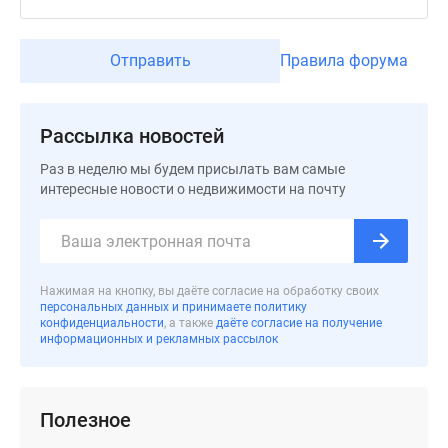
Дзен
Машино-
Отправить
Правила форума
места
Апартаменты
#траншевая
Рассылка новостей
ипотека
#рассрочка
Раз в неделю мы будем присылать вам самые
ИТ-
интересные новости о недвижимости на почту
ипотека
Квартиры
со
скидками
Нажимая на кнопку, вы даёте согласие на обработку своих
персональных данных и принимаете политику
до
конфиденциальности
, а также
даёте согласие на получение
41%
информационных и рекламных рассылок
Видео
360°
новостроек
Полезное
Субсидированная