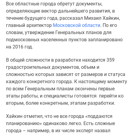
Все областные города обретут документы,
Специальные
определяющие вектор дальнейшего развития, в
предложения
течение будущего года, рассказал Михаил Хайкин,
Коммерческие
главный архитектор
Московской области
. По его
помещения
словам, утверждение Генеральных планов для
Продавцы
подмосковных населенных пунктов запланировано
и
на 2016 год.
застройщики
Панорамы
В общей сложности в разработке находится 359
новостроек
градостроительных документов, объем и
Видеообзор
сложностью которых зависят от размеров и статуса
новостроек
каждого конкретного города. К настоящему моменту
Экспертиза
по всем Генеральным планам окончены первые
новостроек
этапы работы, и специалисты готовятся перейти ко
Экология
вторым, более конкретным, этапам разработки.
Москвы
и
Хайкин отметил, что не все города «поддаются
Подмосковья
планированию» одинаково легко. Есть сложные
Студии
города – например, в их числе эксперт назвал