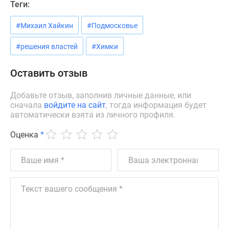
Теги:
Новости
недвижимости
#Михаил Хайкин
#Подмосковье
Мнение
эксперта
#решения властей
#Химки
Аналитика
рынка
Оставить отзыв
Покупателю
Экспертиза
Добавьте отзыв, заполнив личные данные, или
сначала
войдите на сайт
, тогда информация будет
новостроек
автоматически взята из личного профиля.
Эксперты
и
Оценка
*
авторы
О
проекте
Контакты
Реклама
на
сайте
Vk