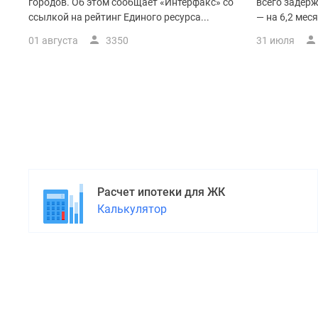
поселки
городов. Об этом сообщает «Интерфакс» со
всего задер
у
ссылкой на рейтинг Единого ресурса...
— на 6,2 мес
водоема
01 августа
3350
31 июля
Коттеджные
поселки
в
ипотеку
Бизнес-
центры
Коттеджи
Скидки
и
акции
Макс
Расчет ипотеки для ЖК
Калькулятор