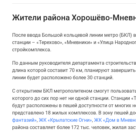
Специальные
предложения
Коммерческие
Жители района Хорошёво-Мневн
помещения
Продавцы
и
После ввода Большой кольцевой линии метро (БКЛ) 
застройщики
станции – «Терехово», «Мневники» и «Улица Народно
Панорамы
новостроек
стройкомплекса.
Видеообзор
новостроек
По данным руководителя департамента строительств
Экспертиза
длина которой составит 70 км, планируют завершить
новостроек
линии будет расположено более 30 станций.
Экология
Москвы
С открытием БКЛ метрополитеном смогут пользоват
и
Подмосковья
которого до сих пор нет ни одной станции. Станции 
Студии
будут расположены в пешей доступности от многих н
1-
представлено 18 жилых комплексов. В зону пешей до
комнатные
фантазий»
,
ЖК «Крылатские Огни»
,
ЖК «Дом в Мневн
2-
района составляет более 172 тыс. человек, жилая за
комнатные
3-