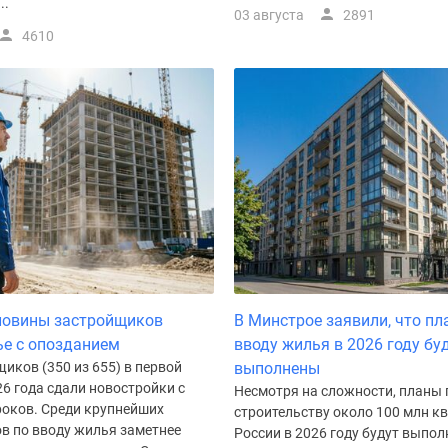
..
03 августа
2891
4610
ловины застройщиков
В Минстрое заявили, что пл
е с опозданием
вводу жилья в 2026 году бу
иков (350 из 655) в первой
выполнены
6 года сдали новостройки с
Несмотря на сложности, планы 
роков. Среди крупнейших
строительству около 100 млн кв
в по вводу жилья заметнее
России в 2026 году будут выпол