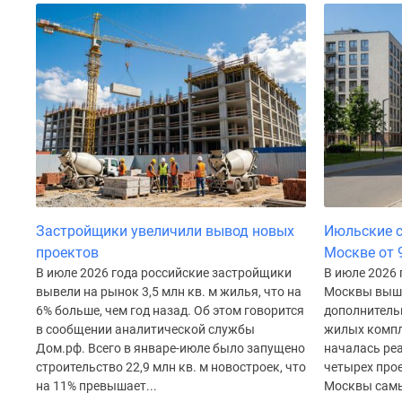
до
41%
Видео
360°
новостроек
Субсидированная
застройщиком
Rutube
Поиск
дома
в
Москве
Застройщики увеличили вывод новых
Июльские с
Программа
реновации
проектов
Москве от 
в
В июле 2026 года российские застройщики
В июле 2026 
Москве
вывели на рынок 3,5 млн кв. м жилья, что на
Москвы вышл
Новостройки
6% больше, чем год назад. Об этом говорится
дополнитель
премиум-
в сообщении аналитической службы
жилых компл
класса
Дом.рф. Всего в январе-июле было запущено
началась ре
Новостройки
строительство 22,9 млн кв. м новостроек, что
четырех прое
бизнес-
на 11% превышает...
Москвы самы
класса