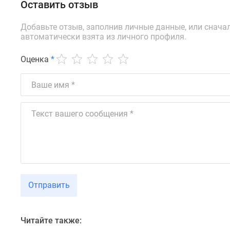
новостроек
Оставить отзыв
Эксперты
и
Добавьте отзыв, заполнив личные данные, или снача
авторы
автоматически взята из личного профиля.
О
проекте
Оценка
*
Контакты
Реклама
на
сайте
Vk
Дзен
Машино-
места
Апартаменты
#траншевая
ипотека
#рассрочка
Отправить
ИТ-
ипотека
Квартиры
со
Читайте также:
скидками