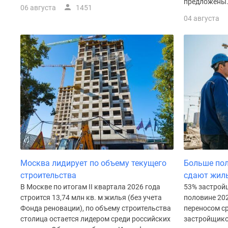
предложены.
Рассрочка
06 августа
1451
Траншевая
04 августа
ипотека
Дома
и
коттеджи
Коттеджные
поселки
в
Новой
Москве
Готовые
коттеджные
поселки
Строящиеся
коттеджные
Москва лидирует по объему текущего
Больше по
поселки
строительства
сдают жиль
Коттеджные
В Москве по итогам II квартала 2026 года
53% застройщ
поселки
в
строится 13,74 млн кв. м жилья (без учета
половине 202
лесу
Фонда реновации), по объему строительства
переносом с
Коттеджные
столица остается лидером среди российских
застройщико