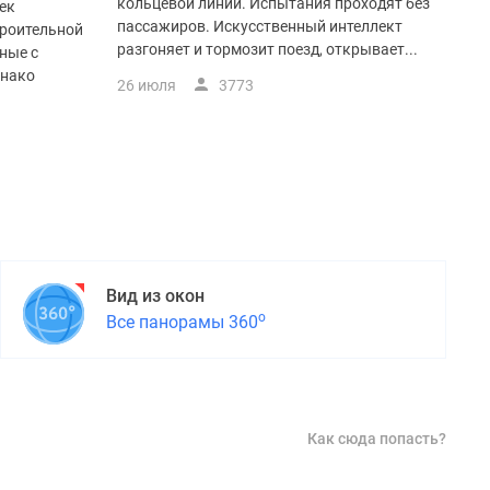
кольцевой линии. Испытания проходят без
ек
пассажиров. Искусственный интеллект
троительной
разгоняет и тормозит поезд, открывает...
ные с
днако
26 июля
3773
Вид из окон
о
Все панорамы 360
Как сюда попасть?