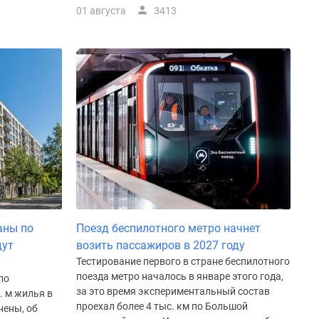
01 августа
3413
аны по
Поезд беспилотного метро начнет
дут
возить пассажиров в 2027 году
Тестирование первого в стране беспилотного
поезда метро началось в январе этого года,
по
за это время экспериментальный состав
. м жилья в
проехал более 4 тыс. км по Большой
нены, об