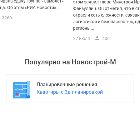
живала сдачу группа «Самолет»
этом заявил глава Минстроя Ир
яца. Об этом «РИА Новости»...
Файзуллин. Он отметил, что в с
отрасли есть сложности, связан
3260
логистикой и безопасностью, о
регионы...
27 июля
4061
Популярно на
Новострой-М
Планировочные решения
Квартиры с 3д планировкой