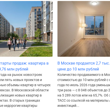
тарты продаж: квартира в
В Москве продается 2,7 тыс.
9,76 млн рублей
цене до 10 млн рублей
года на рынок новостроек
Количество продаваемого в Мо
и пять новых проектов и
стоимостью до 10 млн рублей с
ные объемы квартир в четырех
года по июль 2026 года уменьш
ексах. В Московской области
три раза — с 8 048 объектов до 2
ализация новых квартир в
на 5 289 лотов или на 65,7%. Об
ктах. В старых границах
ТАСС со ссылкой на материалы 
е недорогие квартиры
инвестиций...