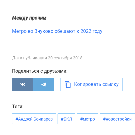
комнатные
Квартиры
на
Между прочим
карте
Ипотечный
Метро во Внуково обещают к 2022 году
калькулятор
Семейная
ипотека
Военная
ипотека
Дата публикации 20 сентября 2018
Банки
и
Поделиться с друзьями:
программы
Медиа
Копировать ссылку
Новости
недвижимости
Мнение
эксперта
Теги:
Аналитика
рынка
#Андрей Бочкарев
#БКЛ
#метро
#новостройки
Покупателю
Экспертиза