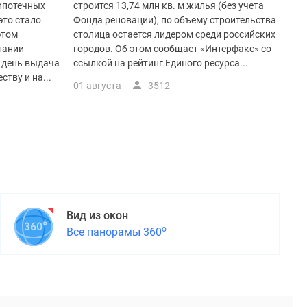
 ипотечных
строится 13,74 млн кв. м жилья (без учета
это стало
Фонда реновации), по объему строительства
этом
столица остается лидером среди российских
пании
городов. Об этом сообщает «Интерфакс» со
й день выдача
ссылкой на рейтинг Единого ресурса...
тву и на...
01 августа
3512
Вид из окон
о
Все панорамы 360