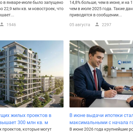
го в январе-июле было запущено
14,8% больше, чем в июне, и на 
о 22,9 млн кв. м новостроек, что
чем в июле 2025 года. Такие да
шает...
приводятся в сообщении...
1946
05 августа
2297
щих жилых проектов в
В июне выдачи ипотеки ста
вышает 300 млн кв. м
максимальными с начала г
 проектов, которые могут
В июне 2026 года крупнейшие р