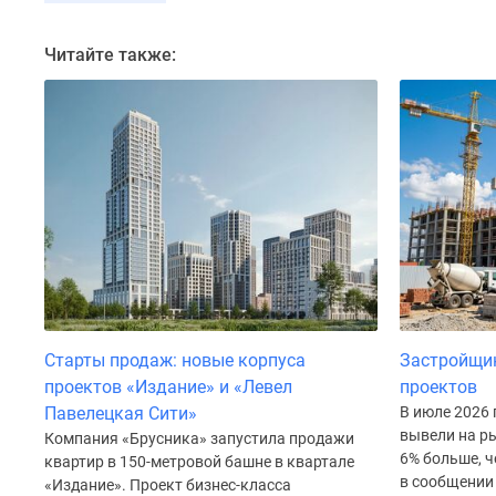
до
41%
Читайте также:
Видео
360°
новостроек
Субсидированная
застройщиком
Rutube
Поиск
дома
в
Москве
Программа
реновации
в
Москве
Старты продаж: новые корпуса
Застройщи
Новостройки
проектов «Издание» и «Левел
проектов
премиум-
Павелецкая Сити»
В июле 2026
класса
вывели на ры
Компания «Брусника» запустила продажи
Новостройки
6% больше, ч
бизнес-
квартир в 150-метровой башне в квартале
в сообщении
класса
«Издание». Проект бизнес-класса