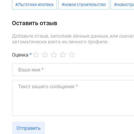
новостроек
#Льготная ипотека
#новое строительство
#новостр
Эксперты
и
авторы
Оставить отзыв
О
проекте
Добавьте отзыв, заполнив личные данные, или снача
Контакты
автоматически взята из личного профиля.
Реклама
на
Оценка
*
сайте
Vk
Дзен
Машино-
места
Апартаменты
#траншевая
ипотека
#рассрочка
ИТ-
ипотека
Квартиры
со
Отправить
скидками