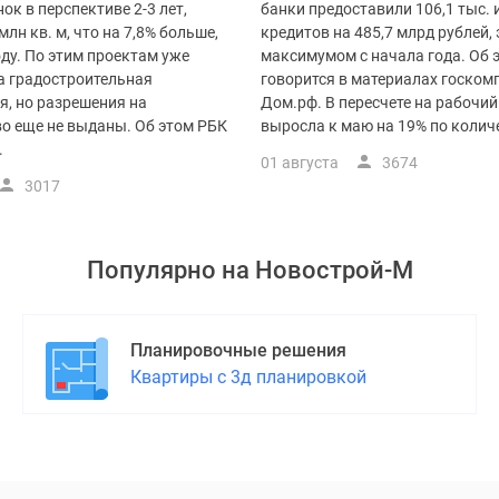
ок в перспективе 2-3 лет,
банки предоставили 106,1 тыс.
млн кв. м, что на 7,8% больше,
кредитов на 485,7 млрд рублей, 
оду. По этим проектам уже
максимумом с начала года. Об 
а градостроительная
говорится в материалах госком
я, но разрешения на
Дом.рф. В пересчете на рабочи
во еще не выданы. Об этом РБК
выросла к маю на 19% по количес
.
01 августа
3674
3017
Популярно на
Новострой-М
Планировочные решения
Квартиры с 3д планировкой