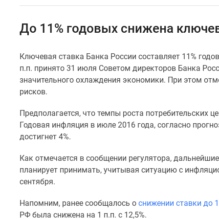
Специальные
предложения
Коммерческие
До 11% годовых снижена ключев
помещения
Продавцы
и
Ключевая ставка Банка России составляет 11% годов
застройщики
п.п. принято 31 июля Советом директоров Банка Росс
Панорамы
новостроек
значительного охлаждения экономики. При этом отм
Видеообзор
рисков.
новостроек
Экспертиза
Предполагается, что темпы роста потребительских це
новостроек
Годовая инфляция в июле 2016 года, согласно прогно
Экология
достигнет 4%.
Москвы
и
Подмосковья
Как отмечается в сообщении регулятора, дальнейши
Студии
планирует принимать, учитывая ситуацию с инфляци
1-
сентября.
комнатные
2-
Напомним, ранее сообщалось о
снижении ставки до 
комнатные
РФ была снижена на 1 п.п. с 12,5%.
3-