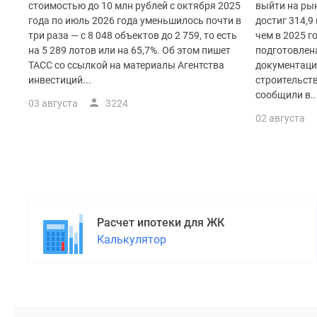
поселки
стоимостью до 10 млн рублей с октября 2025
выйти на рын
у
года по июль 2026 года уменьшилось почти в
достиг 314,9 
водоема
три раза — с 8 048 объектов до 2 759, то есть
чем в 2025 г
Коттеджные
на 5 289 лотов или на 65,7%. Об этом пишет
подготовлен
поселки
ТАСС со ссылкой на материалы Агентства
документаци
в
инвестиций...
строительст
ипотеку
сообщили в..
Бизнес-
03 августа
3224
центры
02 августа
Коттеджи
Скидки
и
акции
Макс
Расчет ипотеки для ЖК
Калькулятор