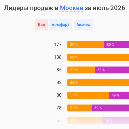
Лидеры продаж в
Москве
за июль 2026
Все
комфорт
бизнес
177
20 %
80 %
138
88 %
85
32 %
68 %
82
88 %
80
51 %
49 %
78
31 %
69 %
65
52 %
48 %