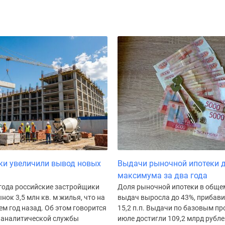
ки увеличили вывод новых
Выдачи рыночной ипотеки 
максимума за два года
 года российские застройщики
Доля рыночной ипотеки в обще
нок 3,5 млн кв. м жилья, что на
выдач выросла до 43%, прибави
ем год назад. Об этом говорится
15,2 п.п. Выдачи по базовым п
 аналитической службы
июле достигли 109,2 млрд рублей