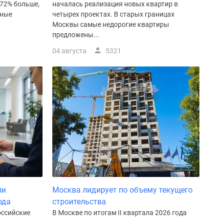
172% больше,
началась реализация новых квартир в
нные
четырех проектах. В старых границах
Москвы самые недорогие квартиры
предложены...
04 августа
5321
ли
Москва лидирует по объему текущего
ода
строительства
оссийские
В Москве по итогам II квартала 2026 года