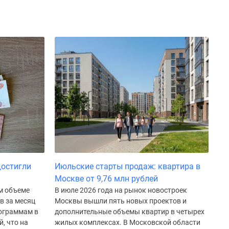
достигли
Июльские старты продаж: квартира в
Москве от 9,76 млн рублей
м объеме
В июле 2026 года на рынок новостроек
в за месяц
Москвы вышли пять новых проектов и
рограммам в
дополнительные объемы квартир в четырех
, что на
жилых комплексах. В Московской области