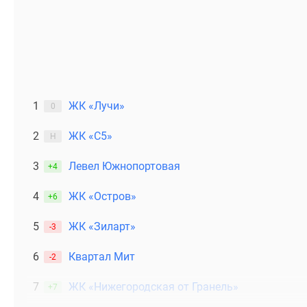
1
ЖК «Лучи»
0
2
ЖК «С5»
Н
3
Левел Южнопортовая
+4
4
ЖК «Остров»
+6
5
ЖК «Зиларт»
-3
6
Квартал Мит
-2
7
ЖК «Нижегородская от Гранель»
+7