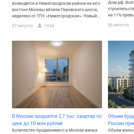
Дом.рф. Все
Рассрочка
возводится в Нижегородском районе на юго-
Траншевая
строительств
востоке Москвы вблизи Перовского шоссе,
ипотека
на 11% превы
недалеко от ТПУ «Нижегородская». Новый...
Дома
06 августа
07 августа
1694
и
коттеджи
Коттеджные
поселки
в
Новой
Москве
Готовые
коттеджные
поселки
Строящиеся
коттеджные
поселки
Коттеджные
поселки
В Москве продается 2,7 тыс. квартир по
Объем буду
в
лесу
цене до 10 млн рублей
России пре
Коттеджные
Количество продаваемого в Москве жилья
Объем жилых