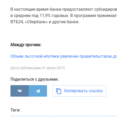
комнатные
Квартиры
В настоящее время банки предоставляют субсидиро
на
в среднем под 11,9% годовых. В программе принимает
карте
ВТБ24, «Сбербанк» и другие банки.
Ипотечный
калькулятор
Семейная
ипотека
Между прочим:
Военная
ипотека
Банки
Объем льготной ипотеки увеличен правительством д
и
программы
Дата публикации 31 июля 2015
Медиа
Новости
Поделиться с друзьями:
недвижимости
Мнение
Копировать ссылку
эксперта
Аналитика
рынка
Покупателю
Теги:
Экспертиза