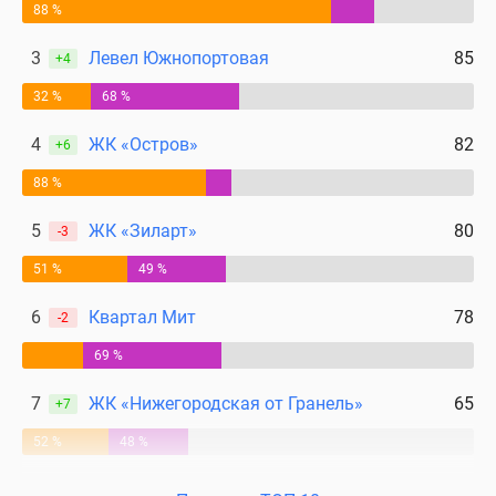
88 %
3
Левел Южнопортовая
85
+4
32 %
68 %
4
ЖК «Остров»
82
+6
88 %
5
ЖК «Зиларт»
80
-3
51 %
49 %
6
Квартал Мит
78
-2
69 %
7
ЖК «Нижегородская от Гранель»
65
+7
52 %
48 %