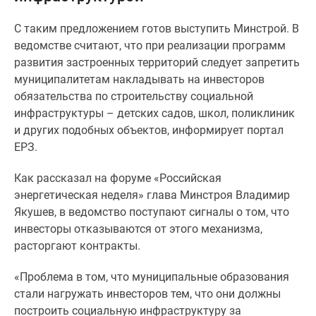
Специальные
С таким предложением готов выступить Минстрой. В
предложения
ведомстве считают, что при реализации программ
Коммерческие
развития застроенных территорий следует запретить
помещения
муниципалитетам накладывать на инвесторов
Продавцы
обязательства по строительству социальной
и
инфраструктуры – детских садов, школ, поликлиник
застройщики
и других подобных объектов, информирует портал
Панорамы
ЕРЗ.
новостроек
Видеообзор
Как рассказал на форуме «Российская
новостроек
энергетическая неделя» глава Минстроя Владимир
Экспертиза
Якушев, в ведомство поступают сигналы о том, что
новостроек
инвесторы отказываются от этого механизма,
Экология
расторгают контракты.
Москвы
и
«Проблема в том, что муниципальные образования
Подмосковья
стали нагружать инвесторов тем, что они должны
Студии
построить социальную инфраструктуру за