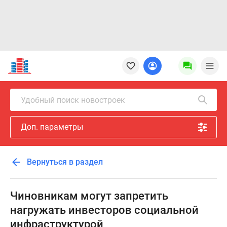
Новостройки
Квартиры
Ипотека
Новостройки
Удобный поиск новостроек
Москвы
Новостройки
Доп. параметры
Подмосковья
Новостройки
Новой
Вернуться в раздел
Москвы
Готовые
новостройки
Чиновникам могут запретить
Новостройки
нагружать инвесторов социальной
на
инфраструктурой
карте