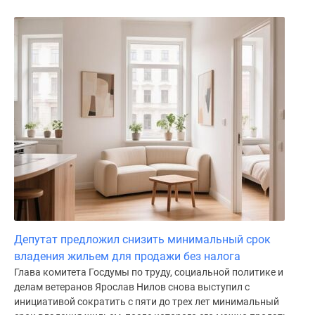
поселки
у
водоема
Коттеджные
поселки
в
ипотеку
Бизнес-
центры
Коттеджи
Скидки
и
акции
Макс
Депутат предложил снизить минимальный срок
владения жильем для продажи без налога
Глава комитета Госдумы по труду, социальной политике и
делам ветеранов Ярослав Нилов снова выступил с
инициативой сократить с пяти до трех лет минимальный