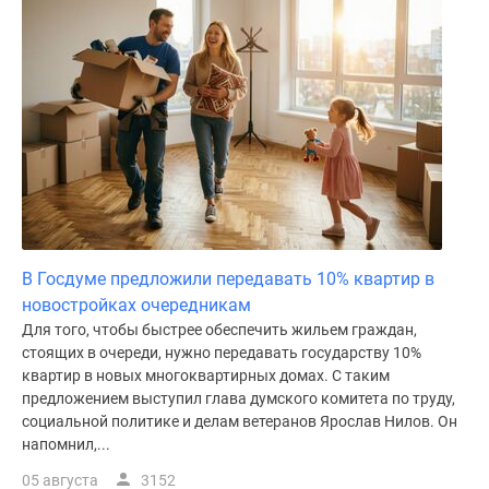
Дома
и
коттеджи
Коттеджные
поселки
в
Новой
Москве
Готовые
коттеджные
поселки
В Госдуме предложили передавать 10% квартир в
Строящиеся
новостройках очередникам
коттеджные
Для того, чтобы быстрее обеспечить жильем граждан,
стоящих в очереди, нужно передавать государству 10%
поселки
квартир в новых многоквартирных домах. С таким
Коттеджные
предложением выступил глава думского комитета по труду,
поселки
социальной политике и делам ветеранов Ярослав Нилов. Он
в
напомнил,...
лесу
05 августа
3152
Коттеджные