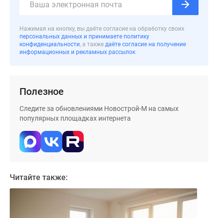
застройщиком
Rutube
Поиск
Нажимая на кнопку, вы даёте согласие на обработку своих
персональных данных и принимаете политику
дома
конфиденциальности
, а также
даёте согласие на получение
в
информационных и рекламных рассылок
Москве
Программа
реновации
Полезное
в
Москве
Следите за обновлениями Новострой-М на самых
популярных площадках интернета
Новостройки
премиум-
класса
Новостройки
бизнес-
Читайте также:
класса
Рассрочка
Траншевая
ипотека