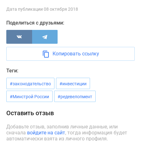
Новости
Дата публикации 08 октября 2018
недвижимости
Мнение
Поделиться с друзьями:
эксперта
Аналитика
рынка
Покупателю
Копировать ссылку
Экспертиза
новостроек
Теги:
Эксперты
и
#законодательство
#инвестиции
авторы
О
#Минстрой России
#редевелопмент
проекте
Контакты
Оставить отзыв
Реклама
на
Добавьте отзыв, заполнив личные данные, или
сначала
войдите на сайт
, тогда информация будет
сайте
автоматически взята из личного профиля.
Vk