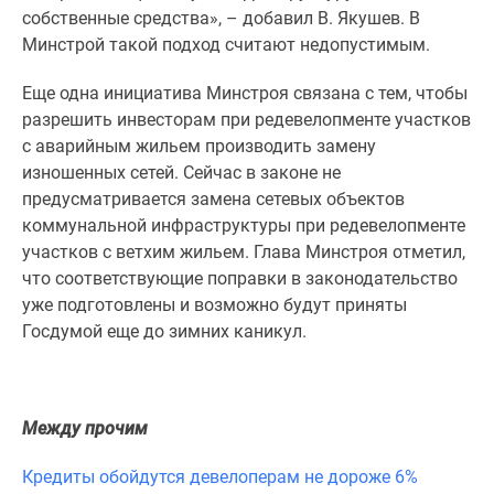
1-
собственные средства», – добавил В. Якушев. В
комнатные
Минстрой такой подход считают недопустимым.
2-
комнатные
Еще одна инициатива Минстроя связана с тем, чтобы
3-
разрешить инвесторам при редевелопменте участков
комнатные
с аварийным жильем производить замену
Квартиры
изношенных сетей. Сейчас в законе не
на
предусматривается замена сетевых объектов
карте
коммунальной инфраструктуры при редевелопменте
Ипотечный
участков с ветхим жильем. Глава Минстроя отметил,
калькулятор
что соответствующие поправки в законодательство
Семейная
уже подготовлены и возможно будут приняты
ипотека
Госдумой еще до зимних каникул.
Военная
ипотека
Банки
Между прочим
и
программы
Кредиты обойдутся девелоперам не дороже 6%
Медиа