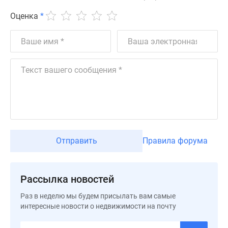
Дзен
Оценка
*
Машино-
места
Апартаменты
#траншевая
ипотека
#рассрочка
ИТ-
ипотека
Квартиры
со
Отправить
Правила форума
скидками
до
41%
Рассылка новостей
Видео
360°
Раз в неделю мы будем присылать вам самые
новостроек
интересные новости о недвижимости на почту
Субсидированная