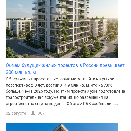
поселки
у
водоема
Коттеджные
поселки
в
ипотеку
Бизнес-
центры
Объем будущих жилых проектов в России превышает
Коттеджи
300 млн кв. м
Скидки
Объем жилых проектов, которые могут выйти на рынок в
и
перспективе 2-3 лет, достиг 314,9 млн кв. м, что на 7,8%
акции
больше, чем в 2025 году. По этим проектам уже подготовлена
Макс
градостроительная документация, но разрешения на
строительство еще не выданы. Об этом РБК сообщили в...
02 августа
3071