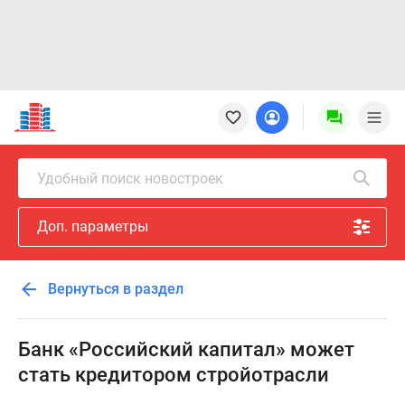
Новостройки
Квартиры
Ипотека
Новостройки
Удобный поиск новостроек
Москвы
Новостройки
Доп. параметры
Подмосковья
Новостройки
Новой
Вернуться в раздел
Москвы
Готовые
новостройки
Банк «Российский капитал» может
Новостройки
стать кредитором стройотрасли
на
карте