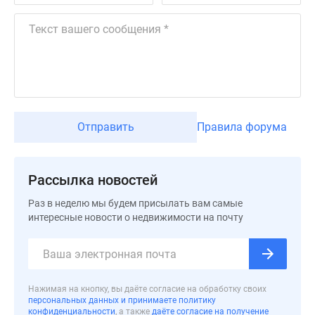
Дзен
Машино-
места
Апартаменты
#траншевая
ипотека
#рассрочка
Отправить
Правила форума
ИТ-
ипотека
Квартиры
Рассылка новостей
со
скидками
Раз в неделю мы будем присылать вам самые
до
интересные новости о недвижимости на почту
41%
Видео
360°
новостроек
Нажимая на кнопку, вы даёте согласие на обработку своих
персональных данных и принимаете политику
Субсидированная
конфиденциальности
, а также
даёте согласие на получение