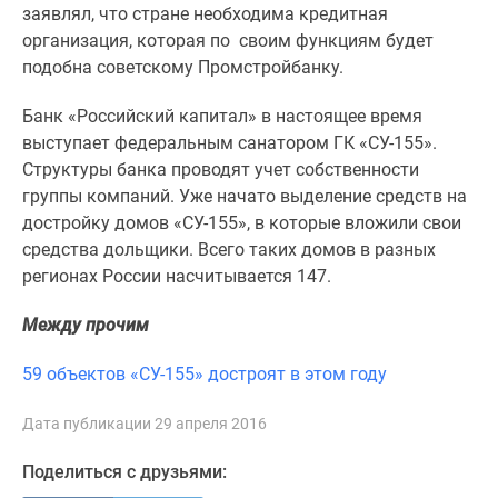
1-
заявлял, что стране необходима кредитная
комнатные
организация, которая по своим функциям будет
2-
подобна советскому Промстройбанку.
комнатные
3-
Банк «Российский капитал» в настоящее время
комнатные
выступает федеральным санатором ГК «СУ-155».
Квартиры
Структуры банка проводят учет собственности
на
группы компаний. Уже начато выделение средств на
карте
достройку домов «СУ-155», в которые вложили свои
Ипотечный
средства дольщики. Всего таких домов в разных
калькулятор
регионах России насчитывается 147.
Семейная
Между прочим
ипотека
Военная
59 объектов «СУ-155» достроят в этом году
ипотека
Банки
Дата публикации 29 апреля 2016
и
программы
Поделиться с друзьями:
Медиа