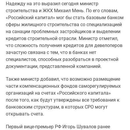
Надежду на это выразил сегодня министр
Специальные
строительства и ЖКХ Михаил Мень. По его словам,
предложения
«Российский капитал» мог бы стать базовым банком
Коммерческие
сферы жилищного строительства со специализацией
помещения
на санации проблемных застройщиков и выделении
Продавцы
кредитов строительной отрасли. Министр отметил,
и
что сложность получения кредитов для девелоперов
застройщики
зачастую связана с тем, что в банках нет
Панорамы
специалистов, способных разобраться в проектной
новостроек
документации, представленной компанией.
Видеообзор
новостроек
Также министр добавил, что возможно размещение
Экспертиза
части компенсационных фондов саморегулируемых
новостроек
организаций на счетах «Российского капитала»
Экология
после того, как будут утверждены все требования к
Москвы
банковским структурам, в которых СРО могут
и
открывать счета.
Подмосковья
Студии
Первый вице-премьер РФ Игорь Шувалов ранее