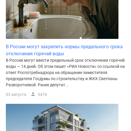
Дома
и
коттеджи
Коттеджные
поселки
в
Новой
В России могут закрепить нормы предельного срока
Москве
отключения горячей воды
Готовые
В России могут ввести предельный срок отключения горячей
воды — 14 дней. Об этом пишет «РИА Новости» со ссылкой на
коттеджные
ответ Роспотребнадзора на обращение заместителя
поселки
председателя Госдумы по строительству и ЖКХ Светланы
Строящиеся
Разворотневой. Ранее депутат...
коттеджные
03 августа
3476
поселки
Коттеджные
поселки
в
лесу
Коттеджные