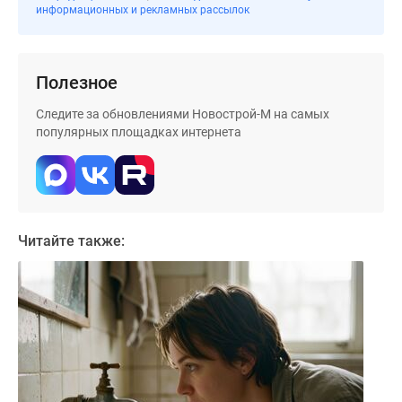
застройщиком
информационных и рекламных рассылок
Rutube
Поиск
дома
Полезное
в
Москве
Следите за обновлениями Новострой-М на самых
популярных площадках интернета
Программа
реновации
в
Москве
Новостройки
Читайте также:
премиум-
класса
Новостройки
бизнес-
класса
Рассрочка
Траншевая
ипотека