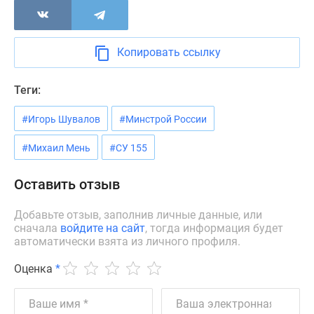
Новости
недвижимости
Мнение
Копировать ссылку
эксперта
Аналитика
Теги:
рынка
Покупателю
#Игорь Шувалов
#Минстрой России
Экспертиза
новостроек
#Михаил Мень
#СУ 155
Эксперты
и
Оставить отзыв
авторы
О
Добавьте отзыв, заполнив личные данные, или
сначала
войдите на сайт
, тогда информация будет
проекте
автоматически взята из личного профиля.
Контакты
Реклама
Оценка
*
на
сайте
Vk