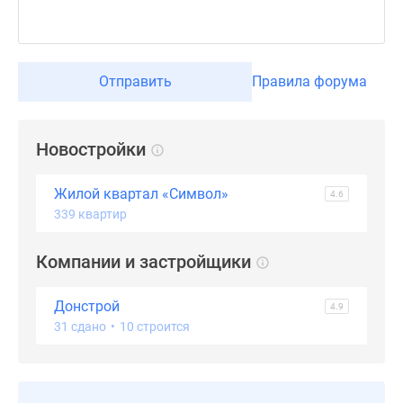
Дзен
Машино-
места
Отправить
Правила форума
Апартаменты
#траншевая
ипотека
Новостройки
#рассрочка
ИТ-
ипотека
Жилой квартал «Символ»
4.6
Квартиры
339 квартир
со
скидками
Компании и застройщики
до
41%
Донстрой
4.9
Видео
31 сдано
•
10 строится
360°
новостроек
Субсидированная