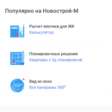
Дома
и
Популярно на
Новострой-М
коттеджи
Коттеджные
Расчет ипотеки для ЖК
поселки
Калькулятор
в
Новой
Москве
Готовые
Планировочные решения
коттеджные
Квартиры с 3д планировкой
поселки
Строящиеся
коттеджные
Вид из окон
поселки
о
Все панорамы 360
Коттеджные
поселки
в
лесу
Коттеджные