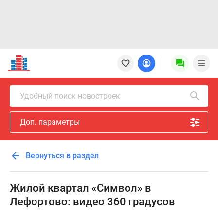
Новостройки
Квартиры
Ипотека
Новостройки
Удобный поиск новостроек
Москвы
Новостройки
Доп. параметры
Подмосковья
Новостройки
Новой
Вернуться в раздел
Москвы
Готовые
новостройки
Жилой квартал «Символ» в
Новостройки
Лефортово: видео 360 градусов
на
карте