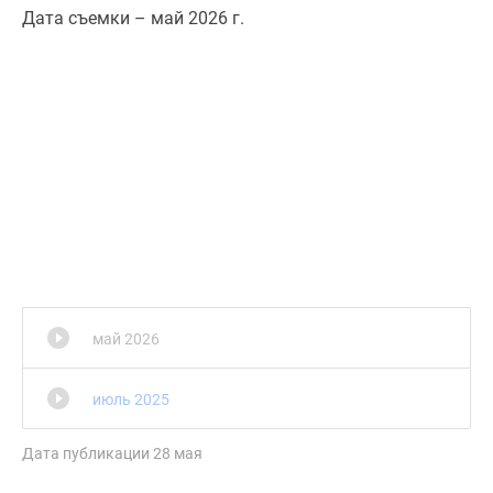
1-
Дата съемки – май 2026 г.
комнатные
2-
комнатные
3-
комнатные
Квартиры
на
карте
Ипотечный
калькулятор
Семейная
ипотека
май 2026
Военная
ипотека
июль 2025
Банки
и
Дата публикации 28 мая
программы
Медиа