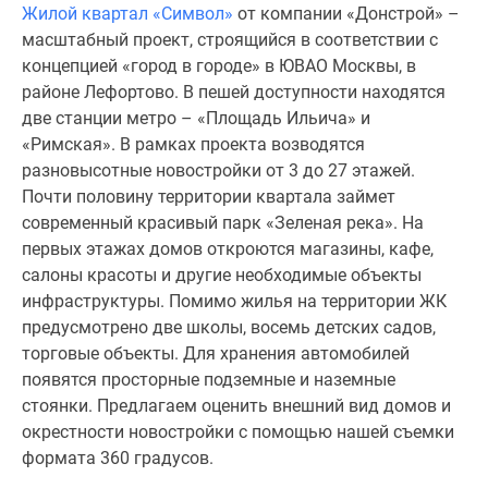
Жилой квартал «Символ»
от компании «Донстрой» –
Специальные
масштабный проект, строящийся в соответствии с
предложения
концепцией «город в городе» в ЮВАО Москвы, в
Коммерческие
районе Лефортово. В пешей доступности находятся
помещения
две станции метро – «Площадь Ильича» и
Продавцы
«Римская». В рамках проекта возводятся
и
разновысотные новостройки от 3 до 27 этажей.
застройщики
Почти половину территории квартала займет
Панорамы
современный красивый парк «Зеленая река». На
новостроек
первых этажах домов откроются магазины, кафе,
Видеообзор
салоны красоты и другие необходимые объекты
новостроек
инфраструктуры. Помимо жилья на территории ЖК
Экспертиза
предусмотрено две школы, восемь детских садов,
новостроек
торговые объекты. Для хранения автомобилей
Экология
появятся просторные подземные и наземные
Москвы
стоянки. Предлагаем оценить внешний вид домов и
и
окрестности новостройки с помощью нашей съемки
Подмосковья
формата 360 градусов.
Студии