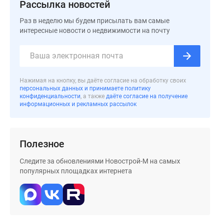
Рассылка новостей
застройщиком
Rutube
Раз в неделю мы будем присылать вам самые
Поиск
интересные новости о недвижимости на почту
дома
в
Москве
Программа
Нажимая на кнопку, вы даёте согласие на обработку своих
реновации
персональных данных и принимаете политику
конфиденциальности
, а также
даёте согласие на получение
в
информационных и рекламных рассылок
Москве
Новостройки
премиум-
Полезное
класса
Новостройки
Следите за обновлениями Новострой-М на самых
бизнес-
популярных площадках интернета
класса
Рассрочка
Траншевая
ипотека