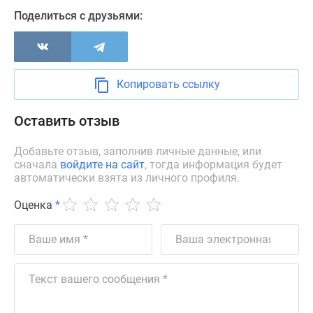
Новости
Поделиться с друзьями:
недвижимости
Мнение
эксперта
Аналитика
Копировать ссылку
рынка
Покупателю
Оставить отзыв
Экспертиза
новостроек
Добавьте отзыв, заполнив личные данные, или
Эксперты
сначала
войдите на сайт
, тогда информация будет
автоматически взята из личного профиля.
и
авторы
Оценка
*
О
проекте
Контакты
Реклама
на
сайте
Vk