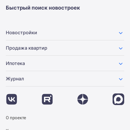
застройщиком
Быстрый поиск новостроек
Rutube
Поиск
дома
в
Новостройки
Москве
Программа
Продажа квартир
реновации
в
Ипотека
Москве
Новостройки
Журнал
премиум-
класса
Новостройки
бизнес-
класса
Рассрочка
О проекте
Траншевая
ипотека