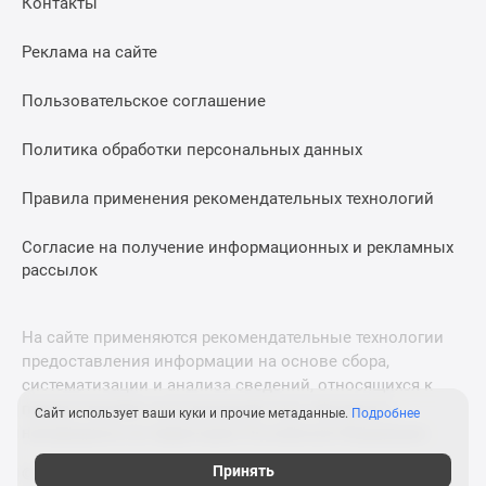
Контакты
Дома
и
Реклама на сайте
коттеджи
Коттеджные
Пользовательское соглашение
поселки
в
Политика обработки персональных данных
Новой
Москве
Правила применения рекомендательных технологий
Готовые
Согласие на получение информационных и рекламных
коттеджные
рассылок
поселки
Строящиеся
коттеджные
На сайте применяются рекомендательные технологии
поселки
предоставления информации на основе сбора,
Коттеджные
систематизации и анализа сведений, относящихся к
поселки
предпочтениям пользователей сети «Интернет»,
Сайт использует ваши куки и прочие метаданные.
Подробнее
в
находящихся на территории Российской Федерации.
лесу
Принять
© 2011—2026 Новострой-М. Все права защищены. Всё,
Коттеджные