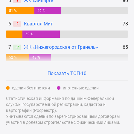
5
ЖК «Зиларт»
80
-3
Дзен
51 %
49 %
Машино-
места
6
Квартал Мит
78
-2
Апартаменты
69 %
#траншевая
ипотека
7
ЖК «Нижегородская от Гранель»
65
+7
#рассрочка
ИТ-
52 %
48 %
ипотека
Квартиры
Показать ТОП-10
со
скидками
сделки без ипотеки
ипотечные сделки
до
Статистическая информация по данным Федеральной
41%
службы государственной регистрации, кадастра и
Видео
картографии (Росреестр).
360°
Учитываются сделки по зарегистрированным договорам
новостроек
участия в долевом строительстве с физическими лицами.
Субсидированная