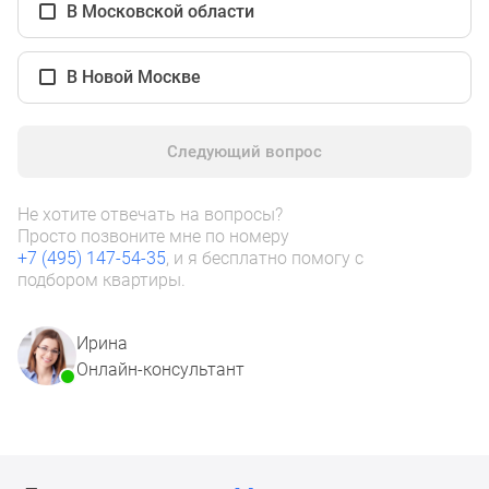
1-
В Московской области
комнатные
2-
В Новой Москве
комнатные
3-
комнатные
Следующий вопрос
Квартиры
на
Не хотите отвечать на вопросы?
карте
Просто позвоните мне по номеру
Ипотечный
+7 (495) 147-54-35
, и я бесплатно помогу с
калькулятор
подбором квартиры.
Семейная
ипотека
Ирина
Военная
Онлайн-консультант
ипотека
Банки
и
программы
Медиа