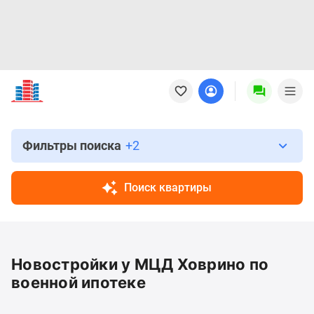
Новостройки
Квартиры
Ипотека
Новостройки
Москвы
Фильтры поиска
+2
Новостройки
Подмосковья
Поиск квартиры
Новостройки
Новой
Москвы
Готовые
Новостройки у МЦД Ховрино по
новостройки
Новостройки
военной ипотеке
на
карте