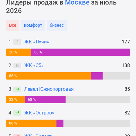
Лидеры продаж в
Москве
за июль
Новости
2026
недвижимости
Мнение
Все
комфорт
бизнес
эксперта
Аналитика
рынка
1
ЖК «Лучи»
177
0
Покупателю
20 %
80 %
Экспертиза
новостроек
2
ЖК «С5»
138
Н
Эксперты
88 %
и
авторы
3
Левел Южнопортовая
85
+4
О
проекте
32 %
68 %
Контакты
4
ЖК «Остров»
82
+6
Реклама
на
88 %
сайте
Vk