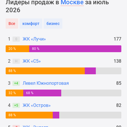
Лидеры продаж в
Москве
за июль
Новости
2026
недвижимости
Мнение
Все
комфорт
бизнес
эксперта
Аналитика
рынка
1
ЖК «Лучи»
177
0
Покупателю
20 %
80 %
Экспертиза
новостроек
2
ЖК «С5»
138
Н
Эксперты
88 %
и
авторы
3
Левел Южнопортовая
85
+4
О
проекте
32 %
68 %
Контакты
4
ЖК «Остров»
82
+5
Реклама
на
88 %
сайте
Vk