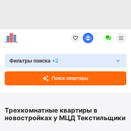
Новостройки
Квартиры
Ипотека
Новостройки
Москвы
Фильтры поиска
+2
Новостройки
Подмосковья
Поиск квартиры
Новостройки
Новой
Москвы
Готовые
Трехкомнатные квартиры в
новостройки
Новостройки
новостройках у МЦД Текстильщики
на
карте