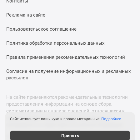
Контакты
Дома
и
Реклама на сайте
коттеджи
Коттеджные
Пользовательское соглашение
поселки
в
Политика обработки персональных данных
Новой
Москве
Правила применения рекомендательных технологий
Готовые
Согласие на получение информационных и рекламных
коттеджные
рассылок
поселки
Строящиеся
коттеджные
На сайте применяются рекомендательные технологии
поселки
предоставления информации на основе сбора,
Коттеджные
систематизации и анализа сведений, относящихся к
поселки
предпочтениям пользователей сети «Интернет»,
Сайт использует ваши куки и прочие метаданные.
Подробнее
в
находящихся на территории Российской Федерации.
лесу
Принять
© 2011—2026 Новострой-М. Все права защищены. Всё,
Коттеджные