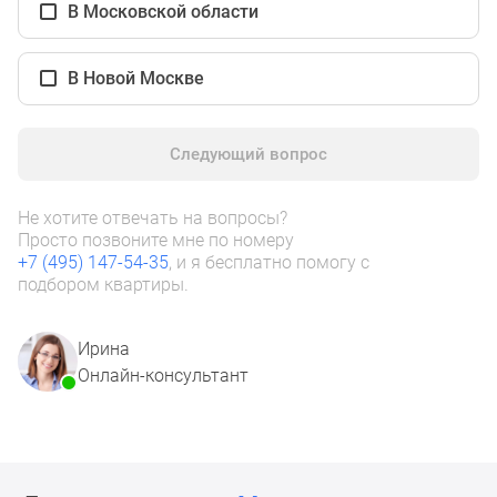
1-
В Московской области
комнатные
2-
В Новой Москве
комнатные
3-
комнатные
Следующий вопрос
Квартиры
на
Не хотите отвечать на вопросы?
карте
Просто позвоните мне по номеру
Ипотечный
+7 (495) 147-54-35
, и я бесплатно помогу с
калькулятор
подбором квартиры.
Семейная
ипотека
Ирина
Военная
Онлайн-консультант
ипотека
Банки
и
программы
Медиа