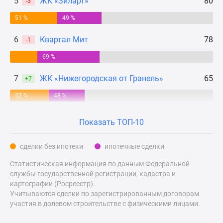
5
ЖК «Зиларт»
80
-3
Дзен
51 %
49 %
Машино-
места
6
Квартал Мит
78
-1
Апартаменты
69 %
#траншевая
ипотека
7
ЖК «Нижегородская от Гранель»
65
+7
#рассрочка
ИТ-
52 %
48 %
ипотека
Квартиры
Показать ТОП-10
со
скидками
сделки без ипотеки
ипотечные сделки
до
Статистическая информация по данным Федеральной
41%
службы государственной регистрации, кадастра и
Видео
картографии (Росреестр).
360°
Учитываются сделки по зарегистрированным договорам
новостроек
участия в долевом строительстве с физическими лицами.
Субсидированная