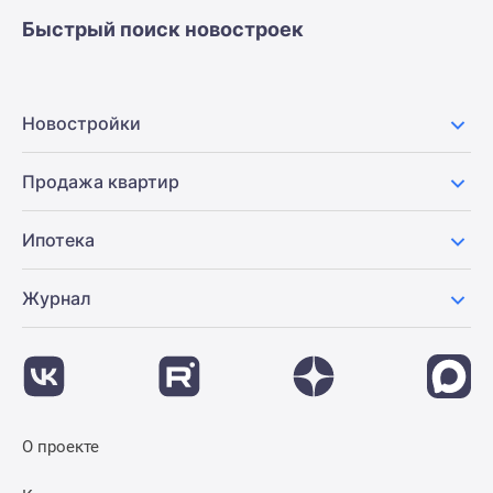
застройщиком
Быстрый поиск новостроек
Rutube
Поиск
дома
в
Новостройки
Москве
Программа
Продажа квартир
реновации
в
Ипотека
Москве
Новостройки
Журнал
премиум-
класса
Новостройки
бизнес-
класса
Рассрочка
О проекте
Траншевая
ипотека