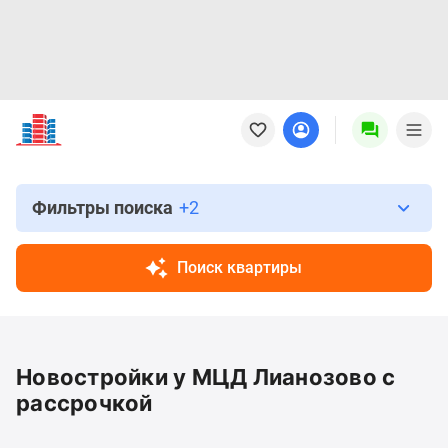
Новостройки
Квартиры
Ипотека
Новостройки
Москвы
Фильтры поиска
+2
Новостройки
Подмосковья
Поиск квартиры
Новостройки
Новой
Москвы
Готовые
Новостройки у МЦД Лианозово с
новостройки
Новостройки
рассрочкой
на
карте