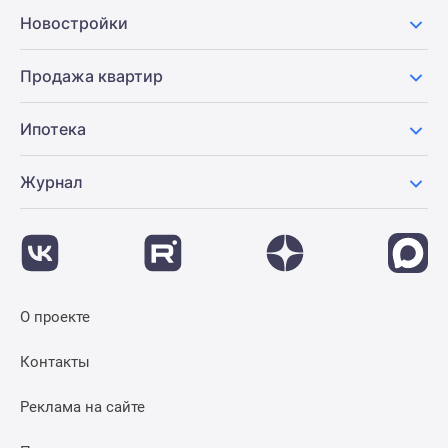
Новости
Новостройки
недвижимости
Мнение
Продажа квартир
эксперта
Аналитика
Ипотека
рынка
Покупателю
Журнал
Экспертиза
новостроек
Эксперты
и
авторы
О
О проекте
проекте
Контакты
Контакты
Реклама
на
Реклама на сайте
сайте
Vk