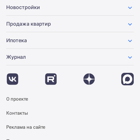
Новости
Новостройки
недвижимости
Мнение
Продажа квартир
эксперта
Аналитика
Ипотека
рынка
Покупателю
Журнал
Экспертиза
новостроек
Эксперты
и
авторы
О
О проекте
проекте
Контакты
Контакты
Реклама
на
Реклама на сайте
сайте
Vk