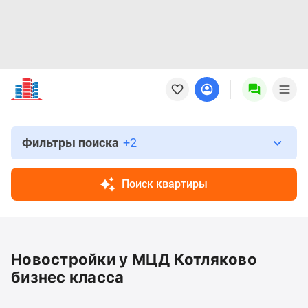
Новостройки
Квартиры
Ипотека
Новостройки
Москвы
Фильтры поиска
+2
Новостройки
Подмосковья
Поиск квартиры
Новостройки
Новой
Москвы
Готовые
Новостройки у МЦД Котляково
новостройки
Новостройки
бизнес класса
на
карте