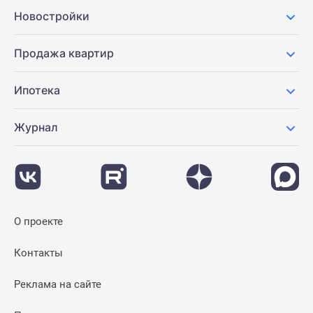
Новости
Новостройки
недвижимости
Мнение
Продажа квартир
эксперта
Аналитика
Ипотека
рынка
Покупателю
Журнал
Экспертиза
новостроек
Эксперты
и
авторы
О
О проекте
проекте
Контакты
Контакты
Реклама
на
Реклама на сайте
сайте
Vk