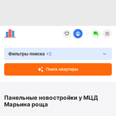
Новостройки
Квартиры
Ипотека
Новостройки
Москвы
Фильтры поиска
+2
Новостройки
Подмосковья
Поиск квартиры
Новостройки
Новой
Москвы
Готовые
Панельные новостройки у МЦД
новостройки
Новостройки
Марьина роща
на
карте