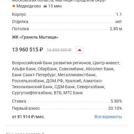
Московская область, Мытищи городской округ
Медведково
15 мин.
Корпус
1.1
Отделка
нет
Потолки
2.80 м
ЖК «Гранель Мытищи»
13 960 515
₽
16 890 500
₽
Всероссийский банк развития регионов, Центр-инвест,
Альфа-Банк, СберБанк, Совкомбанк, Абсолют Банк,
Банк Санкт-Петербург, Металлинвестбанк,
Россельхозбанк, ДОМ.РФ, Уралсиб, Азиатско-
Тихоокеанский Банк, СДМ-Банк, Севергазбанк,
Сургутнефтегазбанк, ВТБ, МТС Банк
Ставка
5.80%
Первый взнос
20.10%
от 81 914
₽
/мес.
Все варианты