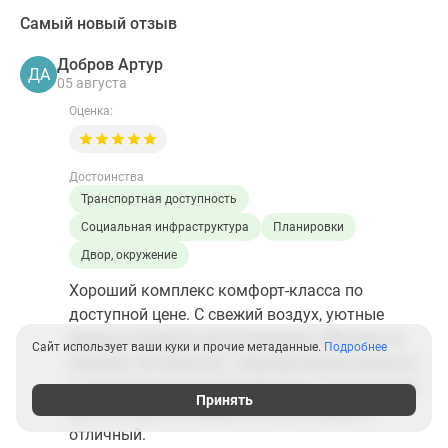
Самый новый отзыв
Добров Артур
ДА
05 августа
Оценка:
Достоинства
Транспортная доступность
Социальная инфраструктура
Планировки
Двор, окружение
Хороший комплекс комфорт-класса по
доступной цене. С свежий воздух, уютные
дворы и близкое расположение к Москве на
Сайт использует ваши куки и прочие метаданные.
Подробнее
машине. Из минусов - периодические вопросы
к качеству водопроводной воды. В остальном
Принять
для спокойной семейной жизни вариант
отличный.