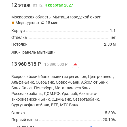
12 этаж
из 12
4 квартал 2027
Московская область, Мытищи городской округ
Медведково
15 мин.
Корпус
1.1
Отделка
нет
Потолки
2.80 м
ЖК «Гранель Мытищи»
13 960 515
₽
16 890 500
₽
Всероссийский банк развития регионов, Центр-инвест,
Альфа-Банк, СберБанк, Совкомбанк, Абсолют Банк,
Банк Санкт-Петербург, Металлинвестбанк,
Россельхозбанк, ДОМ.РФ, Уралсиб, Азиатско-
Тихоокеанский Банк, СДМ-Банк, Севергазбанк,
Сургутнефтегазбанк, ВТБ, МТС Банк
Ставка
5.80%
Первый взнос
20.10%