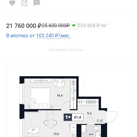
21 760 000
₽
25 600 000
₽
525 604
₽
/м
2
В ипотеку от
103 240
₽
/мес.
обновлено 23 июля