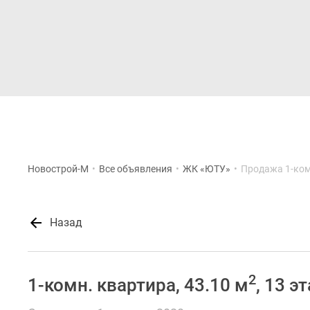
Новостройки
Квартиры
Новострой-М
•
Все объявления
•
ЖК «ЮТУ»
•
Продажа 1-ком
Назад
2
1-комн. квартира, 43.10 м
, 13 э