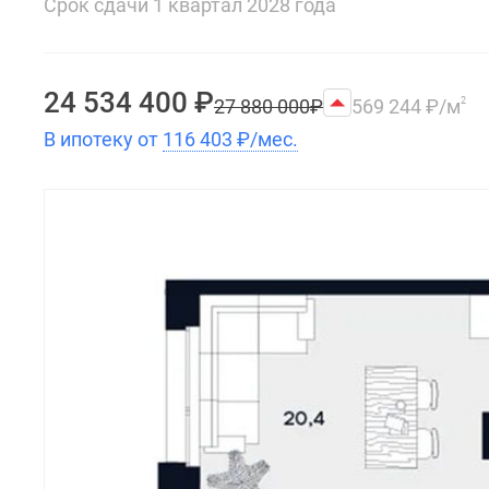
Срок сдачи 1 квартал 2028 года
24 534 400
₽
27 880 000
₽
569 244
₽
/м
2
В ипотеку от
116 403
₽
/мес.