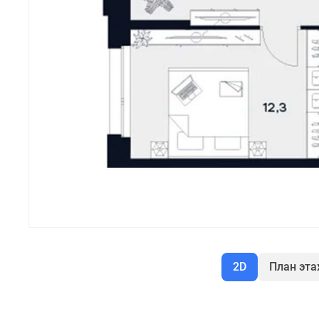
2D
План эт