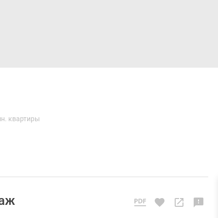
Дома и коттеджи
Ипотека
Медиа
Консультация
н. квартиры
таж