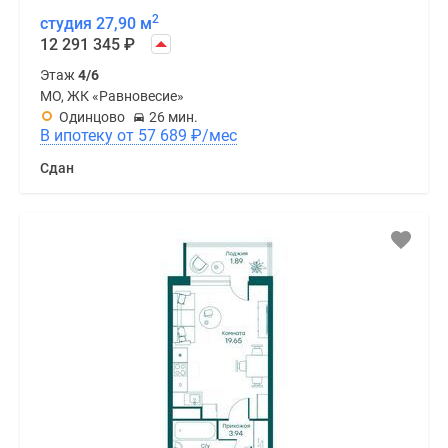
2
студия 27,90 м
12 291 345
₽
Этаж
4/6
МО, ЖК «Равновесие»
Одинцово
26 мин.
В ипотеку от 57 689
₽
/мес
Сдан