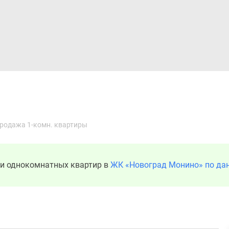
Дома и коттеджи
Ипотека
Медиа
Консультация
родажа 1-комн. квартиры
ди однокомнатных квартир в
ЖК «Новоград Монино» по да