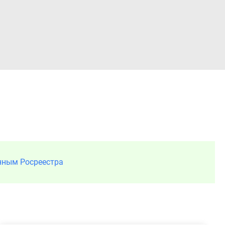
Войти
нным Росреестра