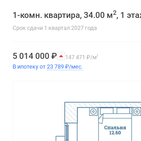
2
1-комн. квартира, 34.00 м
, 1 эт
Срок сдачи 1 квартал 2027 года
5 014 000
₽
147 471
₽
/м
2
В ипотеку от
23 789
₽
/мес.