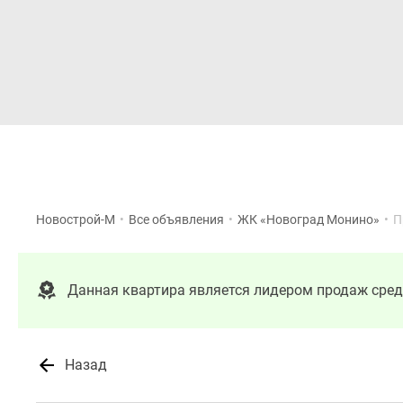
Новостройки
Квартиры
Новострой-М
•
Все объявления
•
ЖК «Новоград Монино»
•
П
Данная квартира является лидером продаж сре
Назад