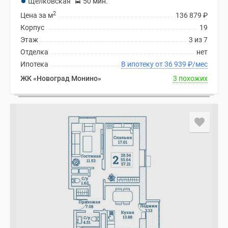
Щелковская
50 мин.
2
Цена за м
136 879
₽
Корпус
19
Этаж
3 из 7
Отделка
нет
Ипотека
В ипотеку от 36 939
₽
/мес
ЖК «Новоград Монино»
3 похожих