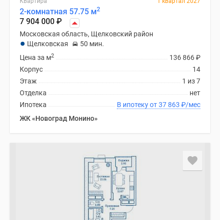
Квартира
1 квартал 2027
2
2-комнатная 57.75 м
7 904 000
₽
Московская область, Щелковский район
Щелковская
50 мин.
2
Цена за м
136 866
₽
Корпус
14
Этаж
1 из 7
Отделка
нет
Ипотека
В ипотеку от 37 863
₽
/мес
ЖК «Новоград Монино»