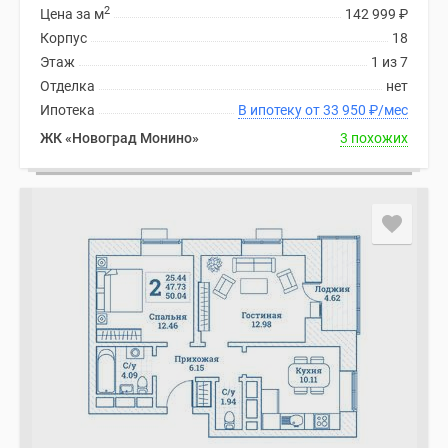
2
Цена за м
142 999
₽
Корпус
18
Этаж
1 из 7
Отделка
нет
Ипотека
В ипотеку от 33 950
₽
/мес
ЖК «Новоград Монино»
3 похожих