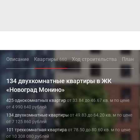
Описание
Квартиры
Ход строительства
Планир
660
134 двухкомнатные квартиры в ЖК
«Новоград Монино»
425 однокомнатных квартир
от 33.84 до 46.67 кв. м по цене
от 4 990 640 рублей
134 двухкомнатные квартиры
от 49.83 до 64.20 кв. м по цене
от 7 125 860 рублей
101 трехкомнатная квартира
от 78.50 до 80.60 кв. м по цене
от 10 308 080 рублей