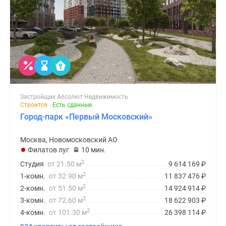
Застройщик Абсолют Недвижимость
Строится
Есть сданные
Город-парк «Первый Московский»
Москва, Новомосковский АО
Филатов луг
10 мин.
2
Студия
от 21.50 м
9 614 169
₽
2
1-комн.
от 32.90 м
11 837 476
₽
2
2-комн.
от 51.50 м
14 924 914
₽
2
3-комн.
от 72.60 м
18 622 903
₽
2
4-комн.
от 101.30 м
26 398 114
₽