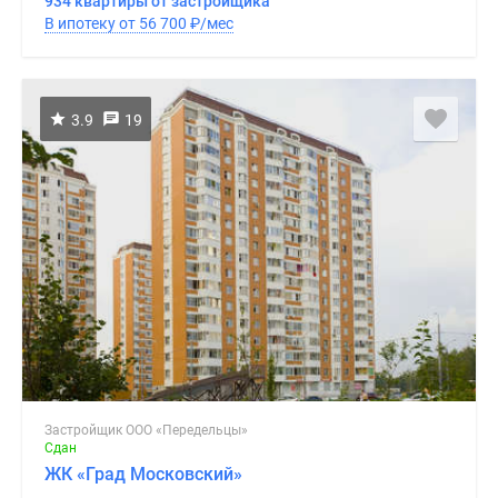
934 квартиры от застройщика
В ипотеку от 56 700
₽
/мес
3.9
19
Застройщик ООО «Передельцы»
Сдан
ЖК «Град Московский»