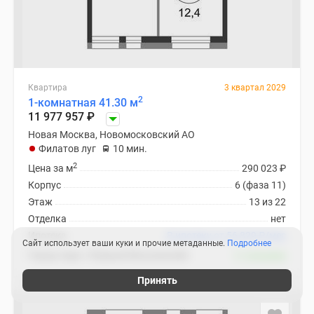
Квартира
3 квартал 2029
2
1-комнатная 41.30 м
11 977 957
₽
Новая Москва, Новомосковский АО
Филатов луг
10 мин.
2
Цена за м
290 023
₽
Корпус
6 (фаза 11)
Этаж
13 из 22
Отделка
нет
Ипотека
В ипотеку от 56 829
₽
/мес
Сайт использует ваши куки и прочие метаданные.
Подробнее
Город-парк «Первый Московский»
11 похожих
Принять