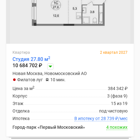
Квартира
2 квартал 2027
2
Студия 27.80 м
10 684 702
₽
Новая Москва, Новомосковский АО
Филатов луг
10 мин.
2
Цена за м
384 342
₽
Корпус
3 (фаза 9)
Этаж
15 из 19
Отделка
под чистовую
Ипотека
В ипотеку от 28 739
₽
/мес
Город-парк «Первый Московский»
4 похожих