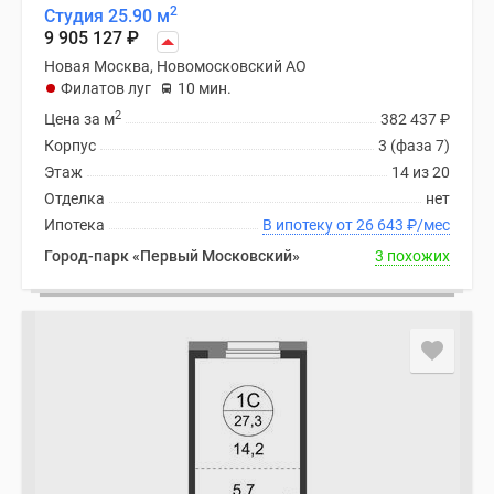
2
Студия 25.90 м
9 905 127
₽
Новая Москва, Новомосковский АО
Филатов луг
10 мин.
2
Цена за м
382 437
₽
Корпус
3 (фаза 7)
Этаж
14 из 20
Отделка
нет
Ипотека
В ипотеку от 26 643
₽
/мес
Город-парк «Первый Московский»
3 похожих