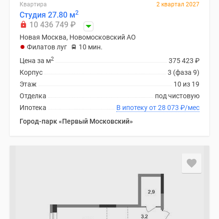
Квартира
2 квартал 2027
2
Студия 27.80 м
10 436 749
₽
Новая Москва, Новомосковский АО
Филатов луг
10 мин.
2
Цена за м
375 423
₽
Корпус
3 (фаза 9)
Этаж
10 из 19
Отделка
под чистовую
Ипотека
В ипотеку от 28 073
₽
/мес
Город-парк «Первый Московский»