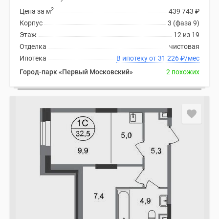
2
Цена за м
439 743
₽
Корпус
3 (фаза 9)
Этаж
12 из 19
Отделка
чистовая
Ипотека
В ипотеку от 31 226
₽
/мес
Город-парк «Первый Московский»
2 похожих