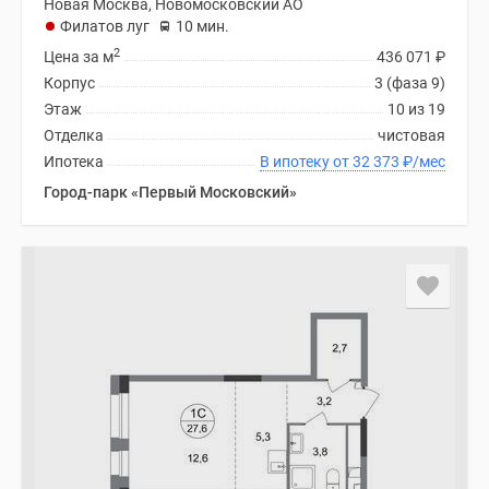
Новая Москва, Новомосковский АО
Филатов луг
10 мин.
2
Цена за м
436 071
₽
Корпус
3 (фаза 9)
Этаж
10 из 19
Отделка
чистовая
Ипотека
В ипотеку от 32 373
₽
/мес
Город-парк «Первый Московский»