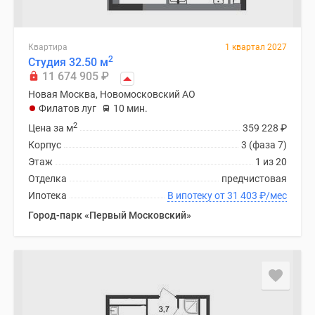
Квартира
1 квартал 2027
2
Студия 32.50 м
11 674 905
₽
Новая Москва, Новомосковский АО
Филатов луг
10 мин.
2
Цена за м
359 228
₽
Корпус
3 (фаза 7)
Этаж
1 из 20
Отделка
предчистовая
Ипотека
В ипотеку от 31 403
₽
/мес
Город-парк «Первый Московский»