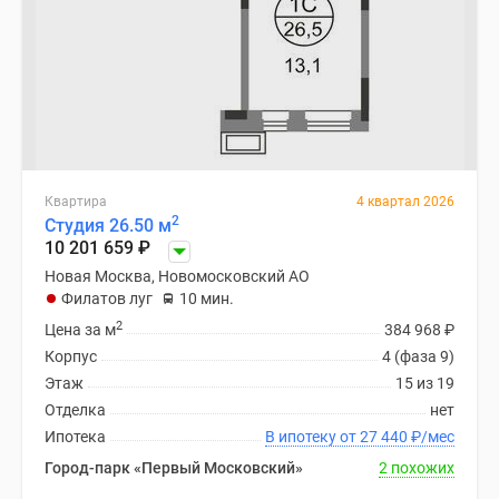
Квартира
4 квартал 2026
2
Студия 26.50 м
10 201 659
₽
Новая Москва, Новомосковский АО
Филатов луг
10 мин.
2
Цена за м
384 968
₽
Корпус
4 (фаза 9)
Этаж
15 из 19
Отделка
нет
Ипотека
В ипотеку от 27 440
₽
/мес
Город-парк «Первый Московский»
2 похожих