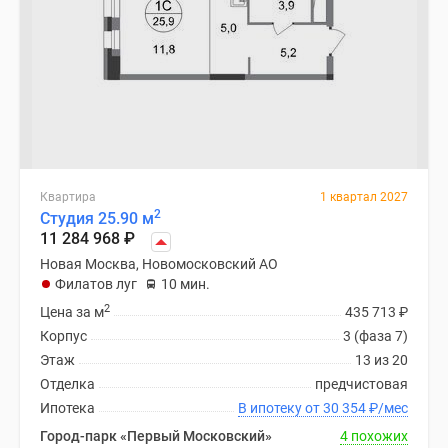
Квартира
1 квартал 2027
2
Студия 25.90 м
11 284 968
₽
Новая Москва, Новомосковский АО
Филатов луг
10 мин.
2
Цена за м
435 713
₽
Корпус
3 (фаза 7)
Этаж
13 из 20
Отделка
предчистовая
Ипотека
В ипотеку от 30 354
₽
/мес
Город-парк «Первый Московский»
4 похожих