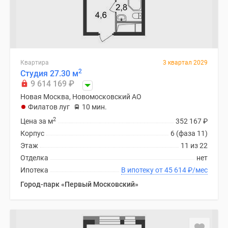
Квартира
3 квартал 2029
2
Студия 27.30 м
9 614 169
₽
Новая Москва, Новомосковский АО
Филатов луг
10 мин.
2
Цена за м
352 167
₽
Корпус
6 (фаза 11)
Этаж
11 из 22
Отделка
нет
Ипотека
В ипотеку от 45 614
₽
/мес
Город-парк «Первый Московский»