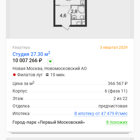
Квартира
3 квартал 2029
2
Студия 27.30 м
10 007 266
₽
Новая Москва, Новомосковский АО
Филатов луг
10 мин.
2
Цена за м
366 567
₽
Корпус
6 (фаза 11)
Этаж
2 из 22
Отделка
предчистовая
Ипотека
В ипотеку от 47 479
₽
/мес
Город-парк «Первый Московский»
8 похожих