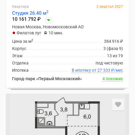
Квартира
2 квартал 2027
2
Студия 26.40 м
10 161 792
₽
Новая Москва, Новомосковский АО
Филатов луг
10 мин.
2
Цена за м
384 916
₽
Корпус
3 (фаза 9)
Этаж
13 из 19
Отделка
под чистовую
Ипотека
В ипотеку от 27 333
₽
/мес
Город-парк «Первый Московский»
4 похожих