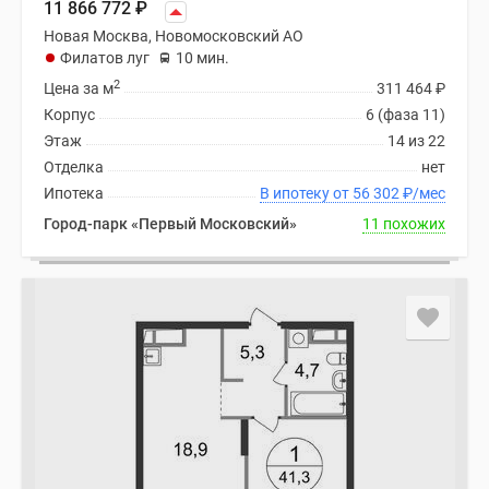
11 866 772
₽
Новая Москва, Новомосковский АО
Филатов луг
10 мин.
2
Цена за м
311 464
₽
Корпус
6 (фаза 11)
Этаж
14 из 22
Отделка
нет
Ипотека
В ипотеку от 56 302
₽
/мес
Город-парк «Первый Московский»
11 похожих