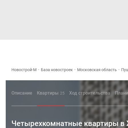
Новостройки
Квартиры
Новострой-М
•
База новостроек
•
Московская область
•
Пуш
Описание
Квартиры
Ход строительства
Плани
25
Четырехкомнатные квартиры в 