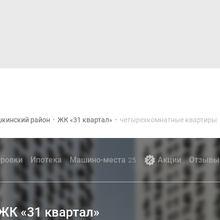
Дома и коттеджи
Ипотека
Медиа
Консультация
кинский район
•
ЖК «31 квартал»
•
четырехкомнатные квартиры
ровки
Ипотека
Машино-места
Акции
Отзывы
25
ЖК «31 квартал»