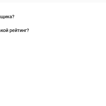
йщика?
акой рейтинг?