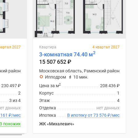
вартал 2027
Квартира
4 квартал 2027
2
3-комнатная 74.40 м
15 507 652
₽
кий район
Московская область, Раменский район
Ипподром
10 мин.
2
230 497
₽
Цена за м
208 436
₽
2
Корпус
1
3 из 4
Этаж
4
ет данных
Отделка
нет данных
ку от 73 161
₽
/мес
Ипотека
В ипотеку от 73 576
₽
/мес
3 похожих
ЖК «Михалевич»