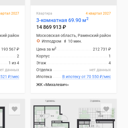
вартал 2027
Квартира
4 квартал 2027
2
3-комнатная 69.90 м
14 869 913
₽
кий район
Московская область, Раменский район
Ипподром
10 мин.
2
193 567
₽
Цена за м
212 731
₽
2
Корпус
1
1 из 4
Этаж
4
ет данных
Отделка
нет данных
ку от 69 521
₽
/мес
Ипотека
В ипотеку от 70 550
₽
/мес
ЖК «Михалевич»