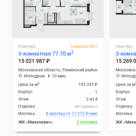
Квартира
4 квартал 2027
Квартира
2
3-комнатная 77.70 м
3-комна
15 021 987
₽
15 269 
Московская область, Раменский район
Московск
Ипподром
10 мин.
Иппод
2
Цена за м
193 333
₽
Цена за м
Корпус
1
Корпус
Этаж
2 из 4
Этаж
Отделка
нет данных
Отделка
Ипотека
В ипотеку от 71 272
₽
/мес
Ипотека
ЖК «Михалевич»
2 похожих
ЖК «Миха