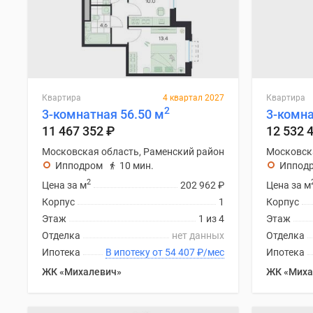
Квартира
4 квартал 2027
Квартира
2
3-комнатная 56.50 м
3-комна
11 467 352
₽
12 532 
Московская область, Раменский район
Московск
Ипподром
10 мин.
Иппод
2
Цена за м
202 962
₽
Цена за м
Корпус
1
Корпус
Этаж
1 из 4
Этаж
Отделка
нет данных
Отделка
Ипотека
В ипотеку от 54 407
₽
/мес
Ипотека
ЖК «Михалевич»
ЖК «Миха