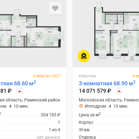
4 квартал 2027
Квартира
4 к
2
2
тная 68.60 м
3-комнатная 68.90 м
981
₽
14 071 579
₽
ая область, Раменский район
Московская область, Раменс
ром
10 мин.
Ипподром
10 мин.
2
2
204 183
₽
Цена за м
1
Корпус
1 из 4
Этаж
нет данных
Отделка
н