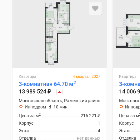
Квартира
4 квартал 2027
Квартира
2
3-комнатная 64.70 м
3-комна
13 989 524
₽
14 006 
Московская область, Раменский район
Московск
Ипподром
10 мин.
Иппод
2
Цена за м
216 221
₽
Цена за м
Корпус
1
Корпус
Этаж
4
Этаж
Отделка
нет данных
Отделка