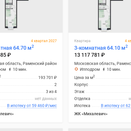
4 квартал 2027
Квартира
4 к
2
2
тная 64.70 м
3-комнатная 64.10 м
485
₽
13 117 781
₽
ая область, Раменский район
Московская область, Раменс
ром
10 мин.
Ипподром
10 мин.
2
2
193 701
₽
Цена за м
2
Корпус
3 из 4
Этаж
нет данных
Отделка
н
В ипотеку от 59 460
₽
/мес
Ипотека
В ипоте
левич»
ЖК «Михалевич»