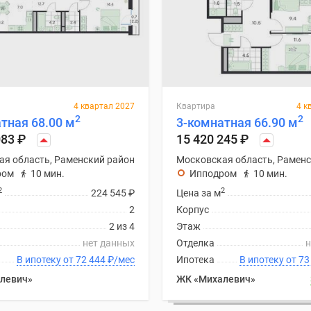
4 квартал 2027
Квартира
4 к
2
2
тная 68.00 м
3-комнатная 66.90 м
083
₽
15 420 245
₽
ая область, Раменский район
Московская область, Раменс
ром
10 мин.
Ипподром
10 мин.
2
2
224 545
₽
Цена за м
2
Корпус
2 из 4
Этаж
нет данных
Отделка
н
В ипотеку от 72 444
₽
/мес
Ипотека
В ипоте
левич»
ЖК «Михалевич»