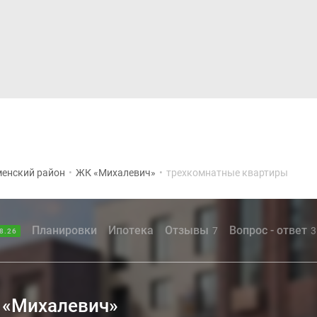
Дома и коттеджи
Ипотека
Медиа
Консультация
енский район
•
ЖК «Михалевич»
•
трехкомнатные квартиры
Планировки
Ипотека
Отзывы
Вопрос - ответ
7
3
8.26
 «Михалевич»