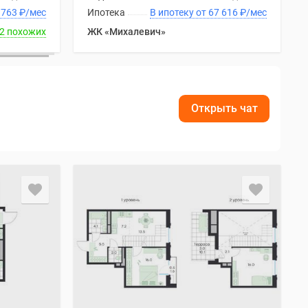
ку от 66 763
₽
/мес
Ипотека
В ипотеку от 67 616
₽
/мес
2 похожих
ЖК «Михалевич»
Открыть чат
.