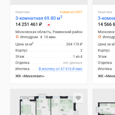
Квартира
4 квартал 2027
Квартира
2
3-комнатная 69.80 м
3-комна
14 251 461
₽
14 566 
Московская область, Раменский район
Московск
Ипподром
10 мин.
Иппод
2
Цена за м
204 176
₽
Цена за м
Корпус
2
Корпус
Этаж
1 из 4
Этаж
Отделка
нет данных
Отделка
Ипотека
В ипотеку от 67 616
₽
/мес
Ипотека
ЖК «Михалевич»
ЖК «Миха