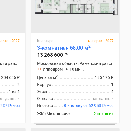
вартал 2027
Квартира
4 квартал 2027
2
3-комнатная 68.00 м
13 268 600
₽
кий район
Московская область, Раменский район
Ипподром
10 мин.
2
204 646
₽
Цена за м
195 126
₽
2
Корпус
1
1 из 4
Этаж
4
ет данных
Отделка
нет данных
ку от 62 237
₽
/мес
Ипотека
В ипотеку от 62 953
₽
/мес
ЖК «Михалевич»
2 похожих