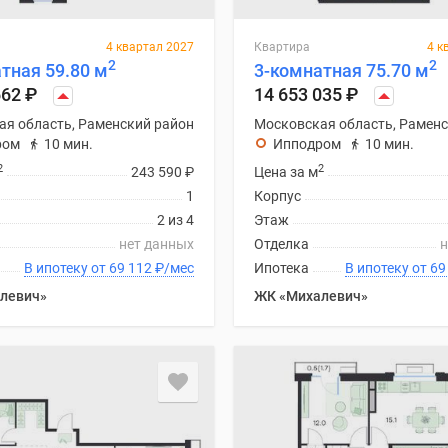
4 квартал 2027
Квартира
4 к
2
2
тная 59.80 м
3-комнатная 75.70 м
662
₽
14 653 035
₽
ая область, Раменский район
Московская область, Раменс
ром
10 мин.
Ипподром
10 мин.
2
2
243 590
₽
Цена за м
1
Корпус
2 из 4
Этаж
нет данных
Отделка
н
В ипотеку от 69 112
₽
/мес
Ипотека
В ипоте
левич»
ЖК «Михалевич»