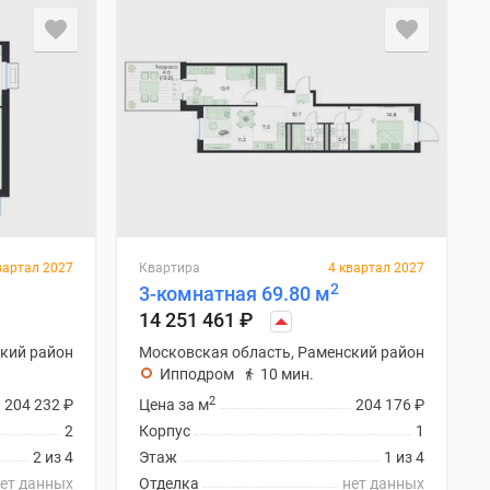
вартал 2027
Квартира
4 квартал 2027
2
3-комнатная 69.80 м
14 251 461
₽
кий район
Московская область, Раменский район
Ипподром
10 мин.
2
204 232
₽
Цена за м
204 176
₽
2
Корпус
1
2 из 4
Этаж
1 из 4
ет данных
Отделка
нет данных