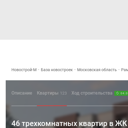
Новостройки
Квартиры
Новострой-М
•
База новостроек
•
Московская область
•
Рам
Описание
Квартиры
Ход строительства
123
04.0
46 трехкомнатных квартир в ЖК