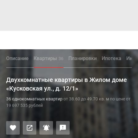
Описание
Квартиры
Планировки
Ипотека
Инфр
36
Двухкомнатные квартиры в Жилом доме
«Кусковская ул., д. 12/1»
36 однокомнатных квартир
от 38.60 до 49.70 кв. м по цене от
19 697 535 рублей