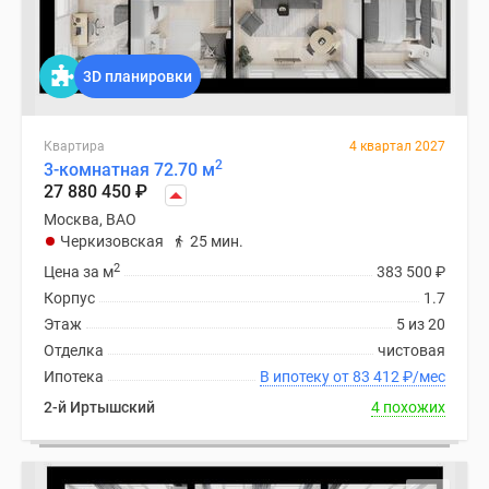
3D планировки
Квартира
4 квартал 2027
2
3-комнатная 72.70 м
27 880 450
₽
Москва, ВАО
Черкизовская
25 мин.
2
Цена за м
383 500
₽
Корпус
1.7
Этаж
5 из 20
Отделка
чистовая
Ипотека
В ипотеку от 83 412
₽
/мес
2-й Иртышский
4 похожих