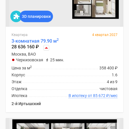
3D планировки
Квартира
4 квартал 2027
2
3-комнатная 79.90 м
28 636 160
₽
Москва, ВАО
Черкизовская
25 мин.
2
Цена за м
358 400
₽
Корпус
1.6
Этаж
4 из 9
Отделка
чистовая
Ипотека
В ипотеку от 85 672
₽
/мес
2-й Иртышский