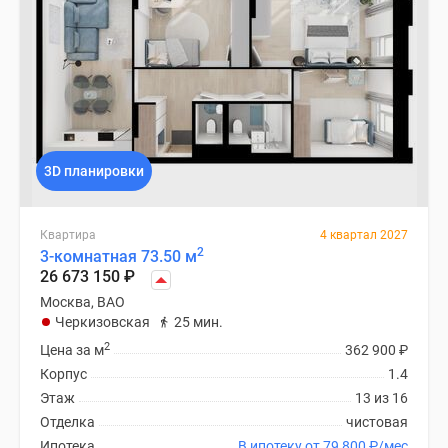
3D планировки
Квартира
4 квартал 2027
2
3-комнатная 73.50 м
26 673 150
₽
Москва, ВАО
Черкизовская
25 мин.
2
Цена за м
362 900
₽
Корпус
1.4
Этаж
13 из 16
Отделка
чистовая
Ипотека
В ипотеку от 79 800
₽
/мес