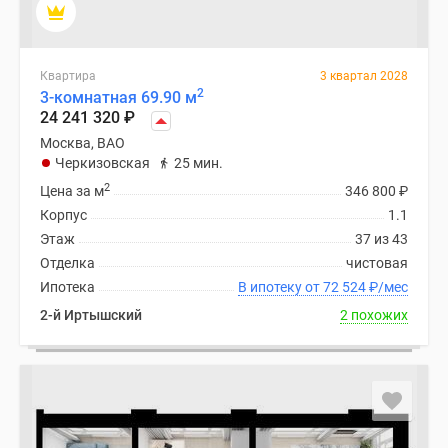
Квартира
3 квартал 2028
2
3-комнатная 69.90 м
24 241 320
₽
Москва, ВАО
Черкизовская
25 мин.
2
Цена за м
346 800
₽
Корпус
1.1
Этаж
37 из 43
Отделка
чистовая
Ипотека
В ипотеку от 72 524
₽
/мес
2-й Иртышский
2 похожих