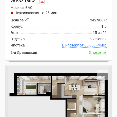
28 632 150
₽
Москва, ВАО
Черкизовская
25 мин.
2
Цена за м
342 900
₽
Корпус
1.5
Этаж
15 из 26
Отделка
чистовая
Ипотека
В ипотеку от 85 660
₽
/мес
2-й Иртышский
3 похожих