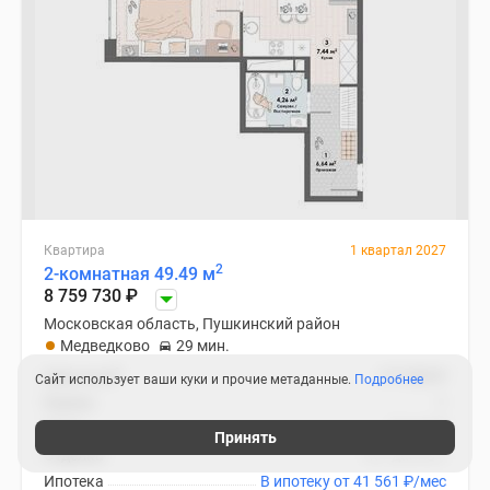
Квартира
1 квартал 2027
2
2-комнатная 49.49 м
8 759 730
₽
Московская область, Пушкинский район
Медведково
29 мин.
2
Цена за м
177 000
₽
Сайт использует ваши куки и прочие метаданные.
Подробнее
Корпус
1
Этаж
11 из 23
Принять
Отделка
нет данных
Ипотека
В ипотеку от 41 561
₽
/мес