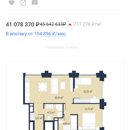
41 078 370
₽
45 642 633
₽
717 276
₽
/м
2
В ипотеку от
194 896
₽
/мес.
обновлено 9 июля