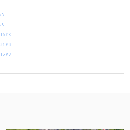
т, компания-застройщик — Сетьстрой. Стоимость
очнить у продавца. Срок сдачи — 2 квартал 2026. Более
KB
KB
316 KB
331 KB
316 KB