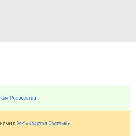
Войти
ным Росреестра
ниями в
ЖК «Квартал Светлый»
.