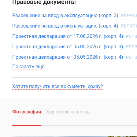
поселки
м. Тип проекта, по которому построен дом — Моноли
у
квартиры — 11 503 408 руб. Способы оплаты можно ут
водоема
подробная информация по телефону.
Коттеджные
поселки
в
Правовые документы
ипотеку
Бизнес-
Разрешение на ввод в эксплуатацию (корп. 3)
PDF 98 
центры
Коттеджи
Разрешение на ввод в эксплуатацию (корп. 4)
PDF 97 
Скидки
Проектная декларация от 17.06.2026 г. (корп. 4)
и
PDF 
акции
Проектная декларация от 05.05.2026 г. (корп. 3)
PDF 
Макс
Проектная декларация от 05.05.2026 г. (корп. 4)
PDF 
Показать ещё
Хотите получить все документы сразу?