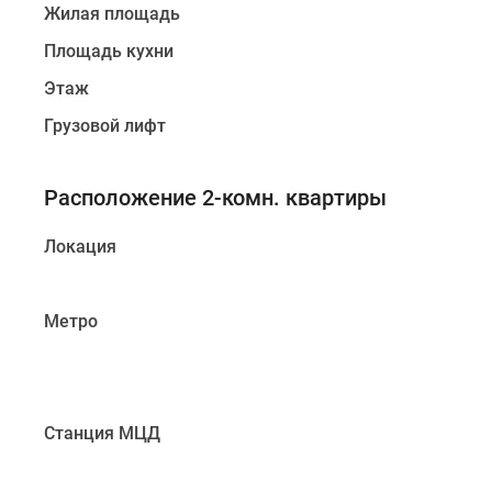
Жилая площадь
до
41%
Площадь кухни
Видео
360°
Этаж
новостроек
Грузовой лифт
Субсидированная
застройщиком
Rutube
Поиск
Расположение 2-комн. квартиры
дома
в
Локация
Москве
Программа
реновации
Метро
в
Москве
Новостройки
премиум-
класса
Станция МЦД
Новостройки
бизнес-
класса