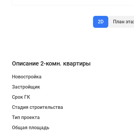
новостроек
Эксперты
и
авторы
2D
План эт
О
проекте
Контакты
Реклама
на
сайте
Vk
Описание 2-комн. квартиры
Дзен
Машино-
Новостройка
места
Апартаменты
Застройщик
#траншевая
Срок ГК
ипотека
#рассрочка
Стадия строительства
ИТ-
ипотека
Тип проекта
Квартиры
со
Общая площадь
скидками