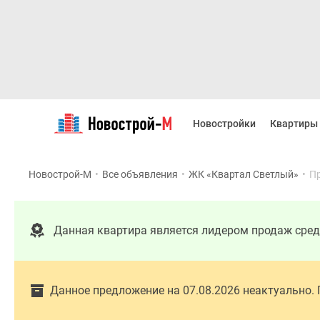
Новостройки
Квартиры
Новостройки
Квартиры
Ипотека
Новостройки
Москвы
Новострой-М
•
Все объявления
•
ЖК «Квартал Светлый»
•
П
Новостройки
Подмосковья
Новостройки
Новой
Данная квартира является лидером продаж сре
Москвы
Готовые
новостройки
Новостройки
Данное предложение на 07.08.2026 неактуально.
на
карте