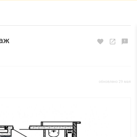
таж
обновлено 29 мая