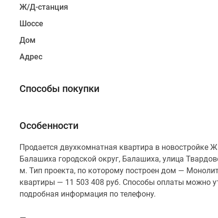
Рассрочка
Ж/Д-станция
Траншевая
Шоссе
ипотека
Дома
Дом
и
коттеджи
Адрес
Коттеджные
поселки
в
Способы покупки
Новой
Москве
Готовые
коттеджные
поселки
Строящиеся
коттеджные
поселки
Коттеджные
Особенности
поселки
в
Продается двухкомнатная квартира в новостройке Ж
лесу
Балашиха городской округ, Балашиха, улица Твардовск
Коттеджные