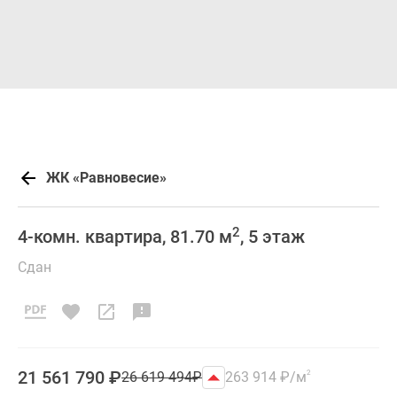
ЖК «Равновесие»
2
4-комн. квартира, 81.70 м
, 5 этаж
Сдан
21 561 790
₽
26 619 494
₽
263 914
₽
/м
2