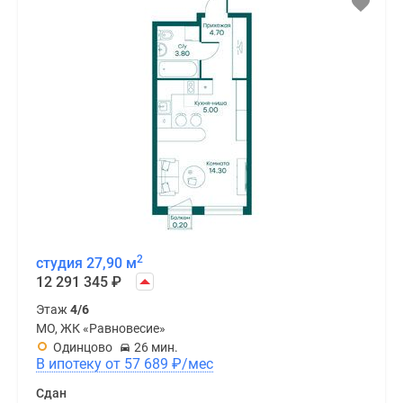
2
студия 27,90 м
12 291 345
₽
Этаж
4/6
МО, ЖК «Равновесие»
Одинцово
26 мин.
В ипотеку от 57 689
₽
/мес
Сдан