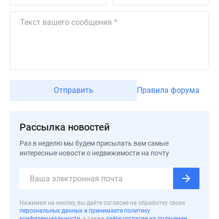
Дома
и
коттеджи
Коттеджные
поселки
в
Новой
Москве
Отправить
Правила форума
Готовые
коттеджные
поселки
Рассылка новостей
Строящиеся
Раз в неделю мы будем присылать вам самые
коттеджные
интересные новости о недвижимости на почту
поселки
Коттеджные
поселки
в
Нажимая на кнопку, вы даёте согласие на обработку своих
лесу
персональных данных и принимаете политику
Коттеджные
конфиденциальности
, а также
даёте согласие на получение