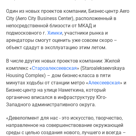
1-
комнатные
Один из новых проектов компании, Бизнес-центр Aero
2-
City (Aero City Business Center), расположенный в
комнатные
непосредственной близости от МКАД и
3-
подмосковного г.
Химки
, участники рынка и
комнатные
арендаторы смогут оценить уже совсем скоро –
Квартиры
объект сдадут в эксплуатацию этим летом.
на
карте
В числе других новых проектов компании: Жилой
Ипотечный
комплекс «
Староалексеевская
» (Staroalekseevskaya
калькулятор
Housing Complex) – дом бизнес-класса в пяти
Семейная
минутах ходьбы от станции метро «
Алексеевская
» и
ипотека
Бизнес-центр на улице Наметкина, который
Военная
органично вписался в инфраструктуру Юго-
ипотека
Западного административного округа.
Банки
«Девелопмент для нас - это искусство, творчество,
и
направленное на совершенствование окружающей
программы
среды с целью создания нового, лучшего и всегда –
Медиа