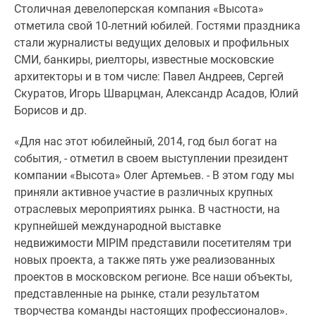
Столичная девелоперская компания «Высота»
Специальные
отметила свой 10-летний юбилей. Гостями праздника
предложения
стали журналисты ведущих деловых и профильных
Коммерческие
СМИ, банкиры, риелторы, известные московские
помещения
архитекторы и в том числе: Павел Андреев, Сергей
Продавцы
Скуратов, Игорь Шварцман, Александр Асадов, Юлий
и
Борисов и др.
застройщики
Панорамы
«Для нас этот юбилейный, 2014, год был богат на
новостроек
события, - отметил в своем выступлении президент
Видеообзор
компании «Высота» Олег Артемьев. - В этом году мы
новостроек
приняли активное участие в различных крупных
Экспертиза
отраслевых мероприятиях рынка. В частности, на
новостроек
крупнейшей международной выставке
Экология
недвижимости MIPIM представили посетителям три
Москвы
новых проекта, а также пять уже реализованных
и
проектов в московском регионе. Все наши объекты,
Подмосковья
представленные на рынке, стали результатом
Студии
творчества команды настоящих профессионалов».