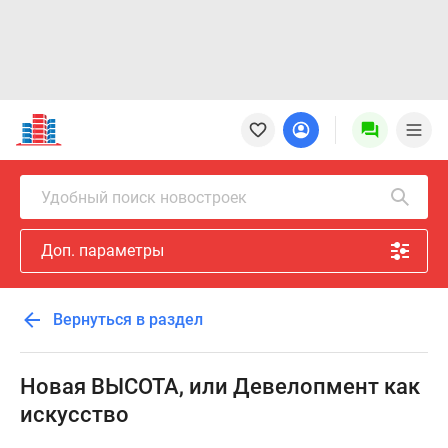
Новостройки
Квартиры
Ипотека
Новостройки
Удобный поиск новостроек
Москвы
Новостройки
Доп. параметры
Подмосковья
Новостройки
Новой
Вернуться в раздел
Москвы
Готовые
новостройки
Новая ВЫСОТА, или Девелопмент как
Новостройки
искусство
на
карте