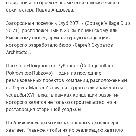
созданный по проекту знаменитого московского
Дзен
архитектора Павла Андреева.
Машино-
места
Загородный поселок «Клуб 20’71» (Cottage Village Club
Апартаменты
20’71), расположенный в 20 км по Минскому или
#траншевая
Киевскому шоссе, архитектурную концепцию
ипотека
которого разработало бюро «Сергей Скуратов
#рассрочка
Architects».
ИТ-
ипотека
Поселок «Покровское-Рубцово» (Cottage Village
Квартиры
Pokrovskoe-Rubzovo) – один из последних
со
реализованных проектов компании, расположенный
скидками
на берегу Малой Истры, на территории знаменитой
до
усадьбы XVIII века, в рамках концепции развития
41%
которого ведется не только строительство, но и
Видео
реставрация старинной усадьбы.
360°
На ближайшее десятилетие планов у девелопера
новостроек
хватает. Главное, чтобы на их реализацию хватило
Субсидированная