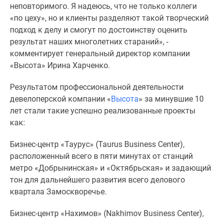
неповторимого. Я надеюсь, что не только коллеги
Новости
«по цеху», но и клиенты разделяют такой творческий
недвижимости
подход к делу и смогут по достоинству оценить
Мнение
результат наших многолетних стараний», -
эксперта
комментирует генеральный директор компании
Аналитика
«Высота» Ирина Харченко.
рынка
Покупателю
Результатом профессиональной деятельности
Экспертиза
девелоперской компании «
Высота
» за минувшие 10
новостроек
лет стали такие успешно реализованные проекты
Эксперты
как:
и
авторы
Бизнес-центр «Таурус» (Taurus Business Center),
О
расположенный всего в пяти минутах от станций
проекте
метро «Добрынинская» и «Октябрьская» и задающий
Контакты
тон для дальнейшего развития всего делового
Реклама
квартала Замоскворечье.
на
сайте
Бизнес-центр «Нахимов» (Nakhimov Business Center),
Vk