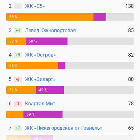
2
ЖК «С5»
138
Н
88 %
3
Левел Южнопортовая
85
+4
32 %
68 %
4
ЖК «Остров»
82
+5
88 %
5
ЖК «Зиларт»
80
-3
51 %
49 %
6
Квартал Мит
78
-1
69 %
7
ЖК «Нижегородская от Гранель»
65
+7
52 %
48 %