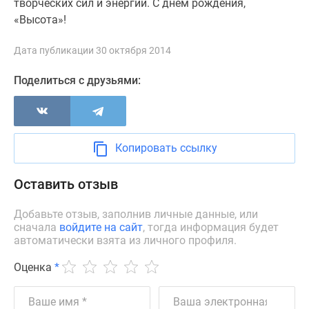
творческих сил и энергии. С днем рождения,
застройщиком
«Высота»!
Rutube
Поиск
Дата публикации 30 октября 2014
дома
в
Поделиться с друзьями:
Москве
Программа
реновации
в
Копировать ссылку
Москве
Новостройки
Оставить отзыв
премиум-
класса
Добавьте отзыв, заполнив личные данные, или
Новостройки
сначала
войдите на сайт
, тогда информация будет
бизнес-
автоматически взята из личного профиля.
класса
Оценка
*
Рассрочка
Траншевая
ипотека