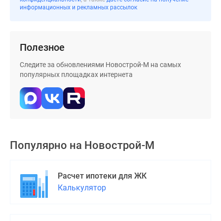
информационных и рекламных рассылок
поселки
у
водоема
Полезное
Коттеджные
поселки
Следите за обновлениями Новострой-М на самых
в
популярных площадках интернета
ипотеку
Бизнес-
центры
Коттеджи
Скидки
и
Популярно на
Новострой-М
акции
Макс
Расчет ипотеки для ЖК
Калькулятор