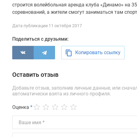
новостроек
строится волейбольная аренда клуба «Динамо» на 35
Эксперты
соревнований, а жители смогут заниматься там спорт
и
авторы
О
Дата публикации 11 октября 2017
проекте
Контакты
Поделиться с друзьями:
Реклама
на
Копировать ссылку
сайте
Vk
Дзен
Оставить отзыв
Машино-
места
Апартаменты
Добавьте отзыв, заполнив личные данные, или снача
#траншевая
автоматически взята из личного профиля.
ипотека
#рассрочка
Оценка
*
ИТ-
ипотека
Квартиры
со
скидками