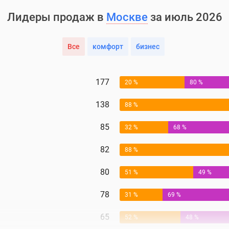
Лидеры продаж в
Москве
за июль 2026
Все
комфорт
бизнес
177
20 %
80 %
138
88 %
85
32 %
68 %
82
88 %
80
51 %
49 %
78
31 %
69 %
65
52 %
48 %