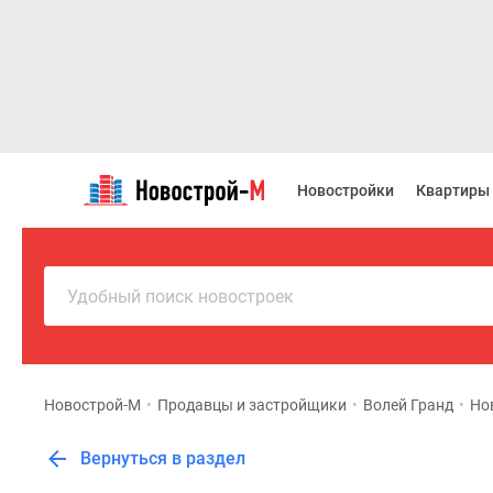
Новостройки
Квартиры
Новостройки
Квартиры
Ипотека
Новостройки
Москвы
Новостройки
Подмосковья
Удобный поиск новостроек
Новостройки
Новой
Москвы
Готовые
новостройки
Новострой-М
•
Продавцы и застройщики
•
Волей Гранд
•
Но
Новостройки
на
Вернуться в раздел
карте