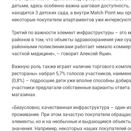
комнатные
детьми, здесь особенно важна шаговая доступность, 
Квартиры
находится 3 детских сада, а внутри Match Point мы 
на
некоторые покупатели апартаментов уже интересуются
карте
Ипотечный
Третий по важности элемент инфраструктуры – это 
калькулятор
Семейная
районов в том, что объекты здравоохранения уже су
ипотека
районными поликлиниками работает немало коммерче
Военная
частной медицине», – говорит Алексей Яшин.
ипотека
Банки
Важную роль также играет наличие торгового комплек
и
рестораны» набрал 5,7% голосов участников, наиме
программы
Медиа
(0,8%) – подросшие дети уже вполне способны добира
Новости
участники предлагали собственные варианты ответа 
недвижимости
магазинах.
Мнение
эксперта
«Безусловно, качественная инфраструктура – один 
Аналитика
проживание. При этом зачастую покупатели обращаю
рынка
Покупателю
элементы, но и на необычные и выдающиеся объекты 
Экспертиза
значения. Например, некоторых наших покупателей ос