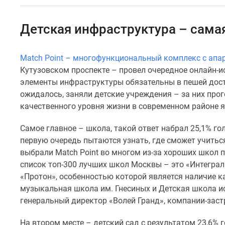
Специальные
предложения
Коммерческие
Детская инфраструктура – сама
помещения
Продавцы
и
Match Point – многофункциональный комплекс с апа
застройщики
Кутузовском проспекте – провел очередное онлайн-ис
Панорамы
новостроек
элементы инфраструктуры обязательны в пешей дост
Видеообзор
ожидалось, заняли детские учреждения – за них прог
новостроек
качественного уровня жизни в современном районе я
Экспертиза
новостроек
Самое главное – школа, такой ответ набрал 25,1% го
Экология
первую очередь пытаются узнать, где сможет учиться
Москвы
и
выбрали Match Point во многом из-за хороших школ 
Подмосковья
список топ-300 лучших школ Москвы – это «Интеграл
Студии
«Протон», особенностью которой является наличие ка
1-
музыкальная школа им. Гнесиных и Детская школа ис
комнатные
генеральный директор «Волей Гранд», компании-заст
2-
комнатные
3-
На втором месте – детский сад с результатом 23,6% 