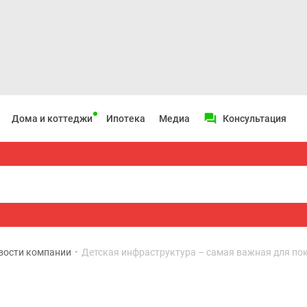
Дома и коттеджи
Ипотека
Медиа
Консультация
вости компании
•
Детская инфраструктура – самая важная для по