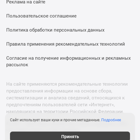
Реклама на сайте
Дзен
Машино-
Пользовательское соглашение
места
Апартаменты
Политика обработки персональных данных
#траншевая
Правила применения рекомендательных технологий
ипотека
#рассрочка
Согласие на получение информационных и рекламных
ИТ-
рассылок
ипотека
Квартиры
со
На сайте применяются рекомендательные технологии
скидками
предоставления информации на основе сбора,
до
систематизации и анализа сведений, относящихся к
41%
предпочтениям пользователей сети «Интернет»,
находящихся на территории Российской Федерации.
Видео
360°
Сайт использует ваши куки и прочие метаданные.
Подробнее
© 2011—2026 Новострой-М. Все права защищены. Всё,
новостроек
что нужно знать о новостройках
Субсидированная
Принять