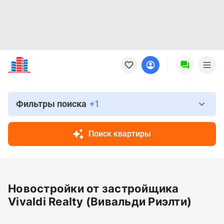
Новостройки
Квартиры
Ипотека
Новостройки
Москвы
Фильтры поиска
+1
Новостройки
Подмосковья
Поиск квартиры
Новостройки
Новой
Москвы
Готовые
Новостройки от застройщика
новостройки
Новостройки
Vivaldi Realty (Вивальди Риэлти)
на
карте