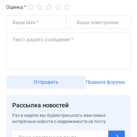
Дзен
Оценка
*
Машино-
места
Апартаменты
#траншевая
ипотека
#рассрочка
ИТ-
ипотека
Квартиры
со
Отправить
Правила форума
скидками
до
41%
Рассылка новостей
Видео
Раз в неделю мы будем присылать вам самые
360°
интересные новости о недвижимости на почту
новостроек
Субсидированная