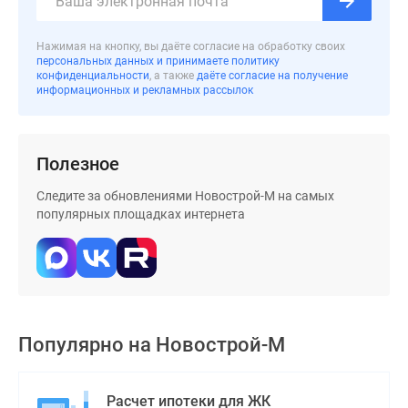
застройщиком
Rutube
Нажимая на кнопку, вы даёте согласие на обработку своих
Поиск
персональных данных и принимаете политику
дома
конфиденциальности
, а также
даёте согласие на получение
информационных и рекламных рассылок
в
Москве
Программа
реновации
Полезное
в
Следите за обновлениями Новострой-М на самых
Москве
популярных площадках интернета
Новостройки
премиум-
класса
Новостройки
бизнес-
класса
Популярно на
Новострой-М
Рассрочка
Траншевая
ипотека
Расчет ипотеки для ЖК