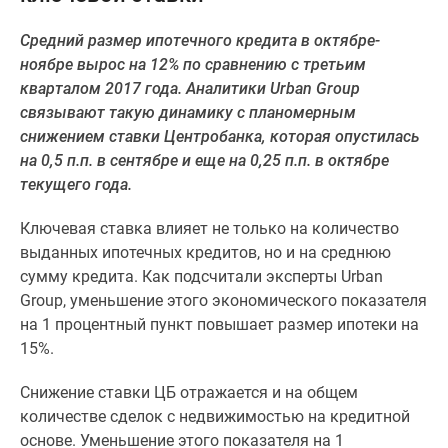
Специальные
Средний размер ипотечного кредита в октябре-
предложения
ноябре вырос на 12% по сравнению с третьим
Коммерческие
кварталом 2017 года. Аналитики Urban Group
помещения
связывают такую динамику с планомерным
Продавцы
снижением ставки Центробанка, которая опустилась
и
на 0,5 п.п. в сентябре и еще на 0,25 п.п. в октябре
застройщики
текущего года.
Панорамы
новостроек
Ключевая ставка влияет не только на количество
Видеообзор
выданных ипотечных кредитов, но и на среднюю
новостроек
сумму кредита. Как подсчитали эксперты Urban
Экспертиза
Group, уменьшение этого экономического показателя
новостроек
на 1 процентный пункт повышает размер ипотеки на
Экология
15%.
Москвы
и
Снижение ставки ЦБ отражается и на общем
Подмосковья
количестве сделок с недвижимостью на кредитной
Студии
основе. Уменьшение этого показателя на 1