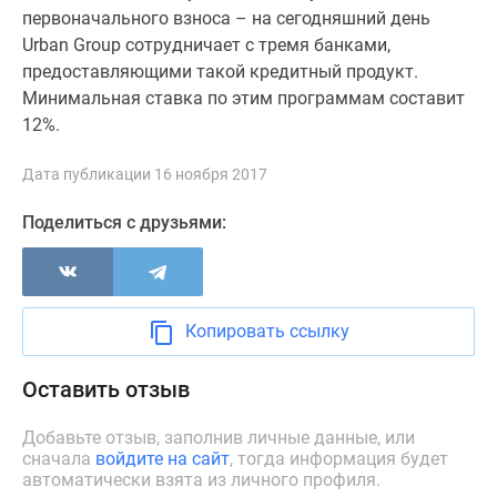
Новости
первоначального взноса – на сегодняшний день
недвижимости
Urban Group сотрудничает с тремя банками,
Мнение
предоставляющими такой кредитный продукт.
эксперта
Минимальная ставка по этим программам составит
Аналитика
12%.
рынка
Покупателю
Дата публикации 16 ноября 2017
Экспертиза
Поделиться с друзьями:
новостроек
Эксперты
и
авторы
Копировать ссылку
О
проекте
Оставить отзыв
Контакты
Реклама
Добавьте отзыв, заполнив личные данные, или
на
сначала
войдите на сайт
, тогда информация будет
сайте
автоматически взята из личного профиля.
Vk