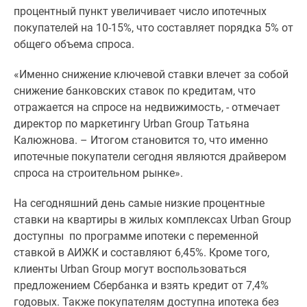
1-
процентный пункт увеличивает число ипотечных
комнатные
покупателей на 10-15%, что составляет порядка 5% от
2-
общего объема спроса.
комнатные
3-
«Именно снижение ключевой ставки влечет за собой
комнатные
снижение банковских ставок по кредитам, что
Квартиры
отражается на спросе на недвижимость, - отмечает
на
директор по маркетингу Urban Group Татьяна
карте
Калюжнова. – Итогом становится то, что именно
Ипотечный
ипотечные покупатели сегодня являются драйвером
калькулятор
спроса на строительном рынке».
Семейная
ипотека
На сегодняшний день самые низкие процентные
Военная
ставки на квартиры в жилых комплексах Urban Group
ипотека
доступны по программе ипотеки с переменной
Банки
ставкой в АИЖК и составляют 6,45%. Кроме того,
и
клиенты Urban Group могут воспользоваться
программы
предложением Сбербанка и взять кредит от 7,4%
Медиа
годовых. Также покупателям доступна ипотека без