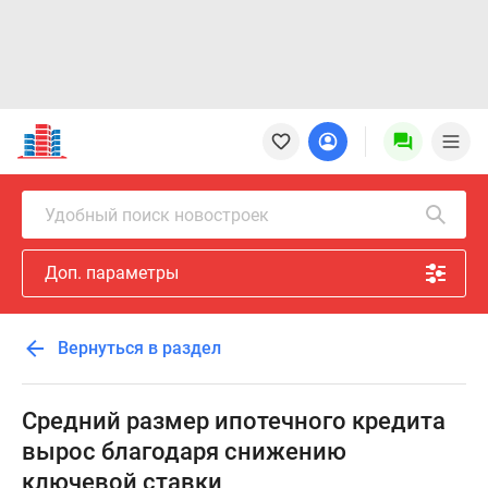
Новостройки
Квартиры
Ипотека
Новостройки
Удобный поиск новостроек
Москвы
Новостройки
Доп. параметры
Подмосковья
Новостройки
Новой
Вернуться в раздел
Москвы
Готовые
новостройки
Средний размер ипотечного кредита
Новостройки
вырос благодаря снижению
на
ключевой ставки
карте