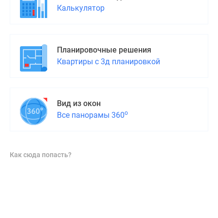
Дома
Калькулятор
и
коттеджи
Коттеджные
Планировочные решения
поселки
Квартиры с 3д планировкой
в
Новой
Москве
Готовые
Вид из окон
коттеджные
о
Все панорамы 360
поселки
Строящиеся
коттеджные
Как сюда попасть?
поселки
Коттеджные
поселки
в
лесу
Коттеджные