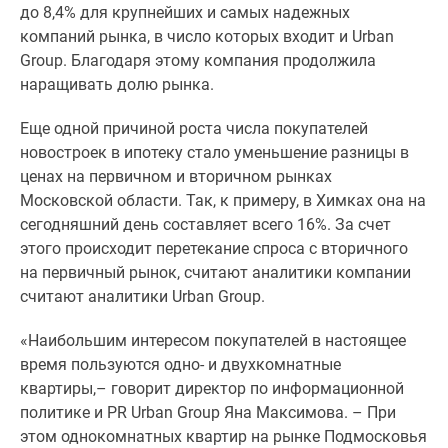
1-
до 8,4% для крупнейших и самых надежных
комнатные
компаний рынка, в число которых входит и Urban
2-
Group. Благодаря этому компания продолжила
комнатные
наращивать долю рынка.
3-
комнатные
Еще одной причиной роста числа покупателей
Квартиры
новостроек в ипотеку стало уменьшение разницы в
на
ценах на первичном и вторичном рынках
карте
Московской области. Так, к примеру, в Химках она на
Ипотечный
сегодняшний день составляет всего 16%. За счет
калькулятор
этого происходит перетекание спроса с вторичного
Семейная
на первичный рынок, считают аналитики компании
ипотека
считают аналитики Urban Group.
Военная
«Наибольшим интересом покупателей в настоящее
ипотека
время пользуются одно- и двухкомнатные
Банки
квартиры,– говорит директор по информационной
и
политике и PR Urban Group Яна Максимова. – При
программы
этом однокомнатных квартир на рынке Подмосковья
Медиа