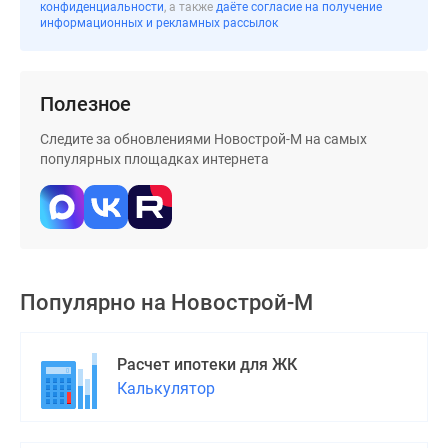
застройщиком
конфиденциальности
, а также
даёте согласие на получение
информационных и рекламных рассылок
Rutube
Поиск
дома
Полезное
в
Москве
Следите за обновлениями Новострой-М на самых
Программа
популярных площадках интернета
реновации
в
Москве
Новостройки
премиум-
класса
Популярно на
Новострой-М
Новостройки
бизнес-
Расчет ипотеки для ЖК
класса
Калькулятор
Рассрочка
Траншевая
ипотека