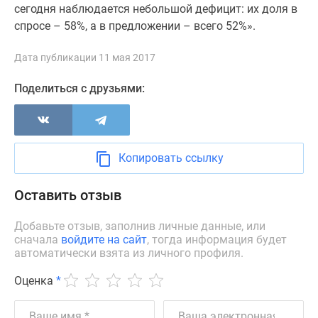
сегодня наблюдается небольшой дефицит: их доля в
Новости
спросе – 58%, а в предложении – всего 52%».
недвижимости
Мнение
Дата публикации 11 мая 2017
эксперта
Аналитика
Поделиться с друзьями:
рынка
Покупателю
Экспертиза
новостроек
Копировать ссылку
Эксперты
и
Оставить отзыв
авторы
О
Добавьте отзыв, заполнив личные данные, или
проекте
сначала
войдите на сайт
, тогда информация будет
Контакты
автоматически взята из личного профиля.
Реклама
Оценка
*
на
сайте
Vk