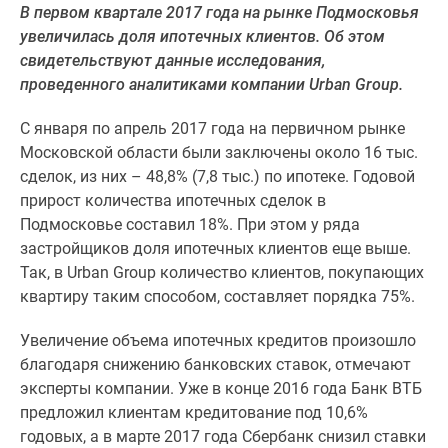
В первом квартале 2017 года на рынке Подмосковья
Специальные
увеличилась доля ипотечных клиентов. Об этом
предложения
свидетельствуют данные исследования,
Коммерческие
проведенного аналитиками компании Urban Group.
помещения
Продавцы
C января по апрель 2017 года на первичном рынке
и
Московской области были заключены около 16 тыс.
застройщики
сделок, из них – 48,8% (7,8 тыс.) по ипотеке. Годовой
Панорамы
прирост количества ипотечных сделок в
новостроек
Подмосковье составил 18%. При этом у ряда
Видеообзор
застройщиков доля ипотечных клиентов еще выше.
новостроек
Так, в Urban Group количество клиентов, покупающих
Экспертиза
квартиру таким способом, составляет порядка 75%.
новостроек
Экология
Увеличение объема ипотечных кредитов произошло
Москвы
благодаря снижению банковских ставок, отмечают
и
эксперты компании. Уже в конце 2016 года Банк ВТБ
Подмосковья
предложил клиентам кредитование под 10,6%
Студии
годовых, а в марте 2017 года Сбербанк снизил ставки