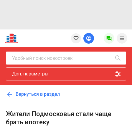
Новостройки
Квартиры
Ипотека
Новостройки
Удобный поиск новостроек
Москвы
Новостройки
Доп. параметры
Подмосковья
Новостройки
Новой
Вернуться в раздел
Москвы
Готовые
новостройки
Жители Подмосковья стали чаще
Новостройки
брать ипотеку
на
карте