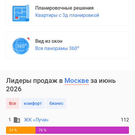
Дома
Планировочные решения
и
Квартиры с 3д планировкой
коттеджи
Коттеджные
поселки
в
Вид из окон
Новой
о
Все панорамы 360
Москве
Готовые
коттеджные
поселки
Лидеры продаж в
Москве
за июнь
Строящиеся
2026
коттеджные
поселки
Все
комфорт
бизнес
Коттеджные
поселки
1
ЖК «Лучи»
112
в
лесу
24 %
76 %
Коттеджные