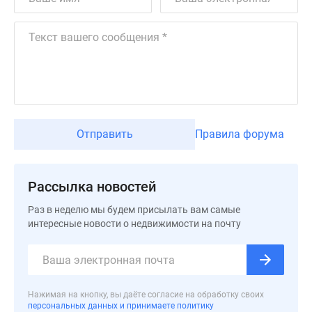
Дзен
Машино-
места
Апартаменты
#траншевая
ипотека
#рассрочка
ИТ-
Отправить
Правила форума
ипотека
Квартиры
со
Рассылка новостей
скидками
Раз в неделю мы будем присылать вам самые
до
интересные новости о недвижимости на почту
41%
Видео
360°
новостроек
Нажимая на кнопку, вы даёте согласие на обработку своих
Субсидированная
персональных данных и принимаете политику