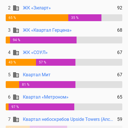
поселки
2
ЖК «Зиларт»
92
у
65 %
35 %
водоема
Коттеджные
3
ЖК «Квартал Герцена»
68
поселки
в
94 %
ипотеку
4
ЖК «СОУЛ»
67
Бизнес-
центры
43 %
57 %
Коттеджи
5
Квартал Мит
67
Скидки
и
81 %
акции
Макс
6
Квартал «Метроном»
65
97 %
7
Квартал небоскребов Upside Towers (Апсайд Тауерс)
59