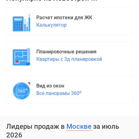
застройщиком
Rutube
Поиск
Расчет ипотеки для ЖК
дома
Калькулятор
в
Москве
Программа
Планировочные решения
реновации
Квартиры с 3д планировкой
в
Москве
Новостройки
премиум-
Вид из окон
класса
о
Все панорамы 360
Новостройки
бизнес-
класса
Рассрочка
Лидеры продаж в
Москве
за июль
Траншевая
2026
ипотека