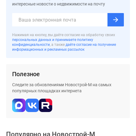
интересные новости о недвижимости на почту
Дзен
Машино-
места
Апартаменты
Нажимая на кнопку, вы даёте согласие на обработку своих
#траншевая
персональных данных и принимаете политику
ипотека
конфиденциальности
, а также
даёте согласие на получение
информационных и рекламных рассылок
#рассрочка
ИТ-
ипотека
Квартиры
Полезное
со
Следите за обновлениями Новострой-М на самых
скидками
популярных площадках интернета
до
41%
Видео
360°
новостроек
Субсидированная
Популярно на
Новострой-М