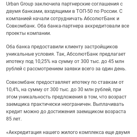
Urban Group заключила партнерские соглашения с
Специальные
двумя банками, входящими в ТОП-50 по России. С
предложения
компанией начали сотрудничать АбсолютБанк и
Коммерческие
Совкомбанк. Оба банка-партнера аккредитовали все
помещения
проекты компании.
Продавцы
и
Оба банка предоставили клиенту застройщиков
застройщики
уникальные условия. Так, АбсолютБанк предлагает
Панорамы
ипотеку под 10,25% на сумму от 300 тыс. до 45 млн
новостроек
рублей с рассмотрением заявки всего за один день.
Видеообзор
новостроек
Совкомбанк предоставляет ипотеку по ставкам от
Экспертиза
10,4%, на сумму от 300 тыс. до 30 млн рублей, при
новостроек
этом уникальность предложения в том, что возраст
Экология
заемщика практически неограничен. Выплачивать
Москвы
кредит можно до достижения заемщиком возраста
и
85 лет.
Подмосковья
Студии
«Аккредитация нашего жилого комплекса еще двумя