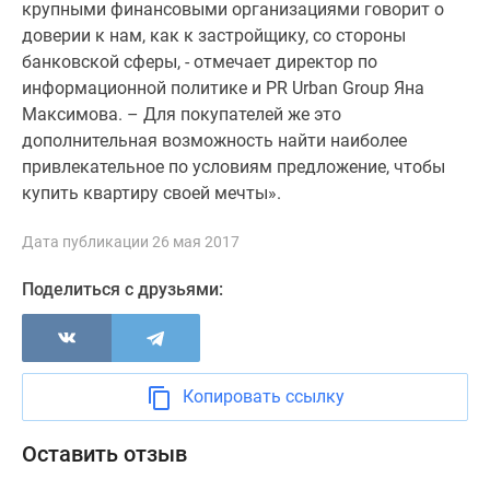
1-
крупными финансовыми организациями говорит о
комнатные
доверии к нам, как к застройщику, со стороны
2-
банковской сферы, - отмечает директор по
комнатные
информационной политике и PR Urban Group Яна
3-
Максимова. – Для покупателей же это
комнатные
дополнительная возможность найти наиболее
Квартиры
привлекательное по условиям предложение, чтобы
на
купить квартиру своей мечты».
карте
Ипотечный
Дата публикации 26 мая 2017
калькулятор
Поделиться с друзьями:
Семейная
ипотека
Военная
ипотека
Копировать ссылку
Банки
и
Оставить отзыв
программы
Медиа