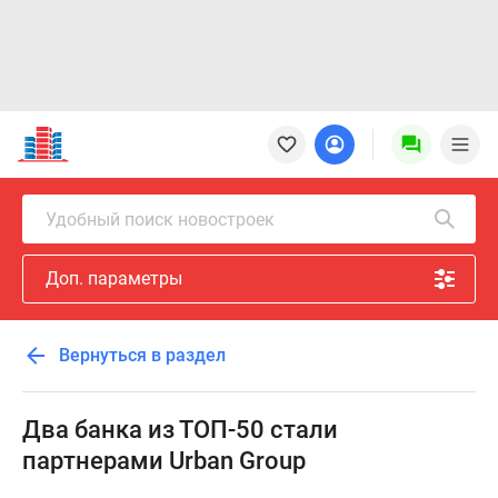
Новостройки
Квартиры
Ипотека
Новостройки
Удобный поиск новостроек
Москвы
Новостройки
Доп. параметры
Подмосковья
Новостройки
Новой
Вернуться в раздел
Москвы
Готовые
новостройки
Два банка из ТОП-50 стали
Новостройки
партнерами Urban Group
на
карте