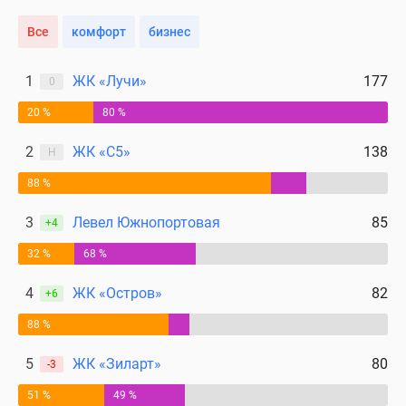
Дома
Все
комфорт
бизнес
и
коттеджи
Коттеджные
1
ЖК «Лучи»
177
0
поселки
20 %
80 %
в
Новой
2
ЖК «С5»
138
Н
Москве
88 %
Готовые
коттеджные
3
Левел Южнопортовая
85
+4
поселки
Строящиеся
32 %
68 %
коттеджные
4
ЖК «Остров»
82
поселки
+6
Коттеджные
88 %
поселки
в
5
ЖК «Зиларт»
80
-3
лесу
51 %
49 %
Коттеджные