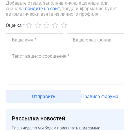
Добавьте отзыв, заполнив личные данные, или
Новости
сначала
войдите на сайт
, тогда информация будет
недвижимости
автоматически взята из личного профиля.
Мнение
эксперта
Оценка
*
Аналитика
рынка
Покупателю
Экспертиза
новостроек
Эксперты
и
авторы
О
проекте
Отправить
Правила форума
Контакты
Реклама
на
Рассылка новостей
сайте
Раз в неделю мы будем присылать вам самые
Vk