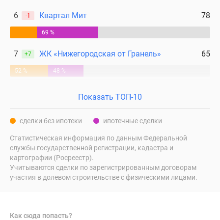
поселки
6
Квартал Мит
78
-1
у
69 %
водоема
Коттеджные
7
ЖК «Нижегородская от Гранель»
65
+7
поселки
в
52 %
48 %
ипотеку
Бизнес-
Показать ТОП-10
центры
Коттеджи
сделки без ипотеки
ипотечные сделки
Скидки
Статистическая информация по данным Федеральной
и
службы государственной регистрации, кадастра и
акции
картографии (Росреестр).
Макс
Учитываются сделки по зарегистрированным договорам
участия в долевом строительстве с физическими лицами.
Как сюда попасть?